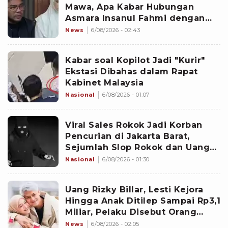
Mawa, Apa Kabar Hubungan
Asmara Insanul Fahmi dengan
Inara Rusli?
News
6/08/2026 - 02:43
Kabar soal Kopilot Jadi "Kurir"
Ekstasi Dibahas dalam Rapat
Kabinet Malaysia
Nasional
6/08/2026 - 01:07
Viral Sales Rokok Jadi Korban
Pencurian di Jakarta Barat,
Sejumlah Slop Rokok dan Uang
Setoran Raib
Nasional
6/08/2026 - 01:30
Uang Rizky Billar, Lesti Kejora
Hingga Anak Ditilep Sampai Rp3,1
Miliar, Pelaku Disebut Orang
Terdekat
News
6/08/2026 - 02:05