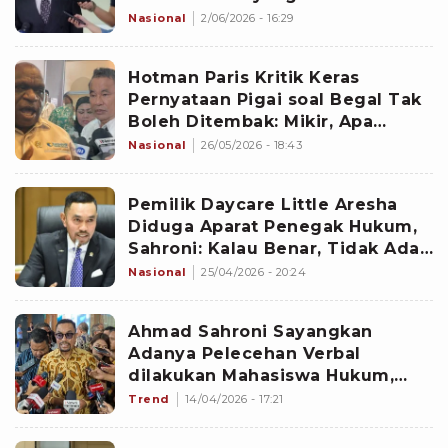
Nasional
2/06/2026 - 16:29
Hotman Paris Kritik Keras
Pernyataan Pigai soal Begal Tak
Boleh Ditembak: Mikir, Apa
Cocok Jadi Menteri HAM?
Nasional
26/05/2026 - 18:43
Pemilik Daycare Little Aresha
Diduga Aparat Penegak Hukum,
Sahroni: Kalau Benar, Tidak Ada
Kata Maaf!
Nasional
25/04/2026 - 20:24
Ahmad Sahroni Sayangkan
Adanya Pelecehan Verbal
dilakukan Mahasiswa Hukum,
Kampus UI Beri Sanksi ini
Trend
14/04/2026 - 17:21