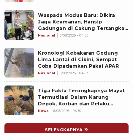
Waspada Modus Baru: Dikira
Jaga Keamanan, Hansip
Gadungan di Cakung Tertangkap
Basah Curi Motor
Nasional
6/08/2026 - 04:35
Kronologi Kebakaran Gedung
Lima Lantai di Cikini, Sempat
Coba Dipadamkan Pakai APAR
Nasional
6/08/2026 - 04:03
Tiga Fakta Terungkapnya Mayat
Termutilasi Dalam Karung
Depok, Korban dan Pelaku
Berkenalan di Media Sosial
News
6/08/2026 - 06:30
SELENGKAPNYA