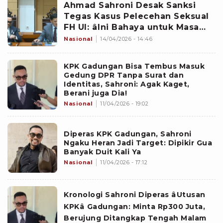
Ahmad Sahroni Desak Sanksi
Tegas Kasus Pelecehan Seksual
FH UI: âIni Bahaya untuk Masa
Depan Hukumâ
Nasional
14/04/2026 - 14:46
KPK Gadungan Bisa Tembus Masuk
Gedung DPR Tanpa Surat dan
Identitas, Sahroni: Agak Kaget,
Berani juga Dia!
Nasional
11/04/2026 - 19:02
Diperas KPK Gadungan, Sahroni
Ngaku Heran Jadi Target: Dipikir Gua
Banyak Duit Kali Ya
Nasional
11/04/2026 - 17:12
Kronologi Sahroni Diperas âUtusan
KPKâ Gadungan: Minta Rp300 Juta,
Berujung Ditangkap Tengah Malam