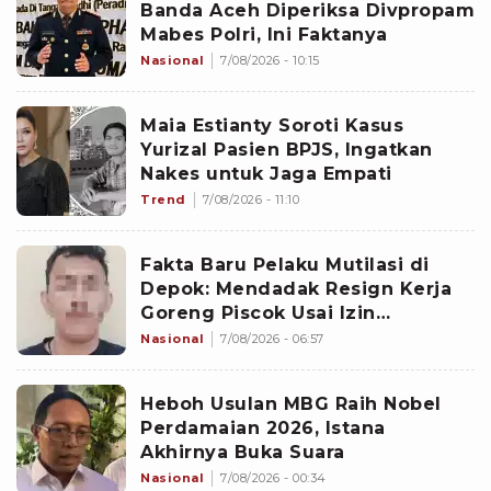
Banda Aceh Diperiksa Divpropam
Mabes Polri, Ini Faktanya
Nasional
7/08/2026 - 10:15
Maia Estianty Soroti Kasus
Yurizal Pasien BPJS, Ingatkan
Nakes untuk Jaga Empati
Trend
7/08/2026 - 11:10
Fakta Baru Pelaku Mutilasi di
Depok: Mendadak Resign Kerja
Goreng Piscok Usai Izin
Interview di Mal
Nasional
7/08/2026 - 06:57
Heboh Usulan MBG Raih Nobel
Perdamaian 2026, Istana
Akhirnya Buka Suara
Nasional
7/08/2026 - 00:34