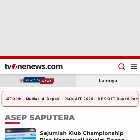
Lainnya
BREAKING
NEWS
#
TOPIK
Mutilasi di Depok
Piala AFF 2026
KPK OTT Bupati Pem
ASEP SAPUTERA
Sejumlah Klub Championship