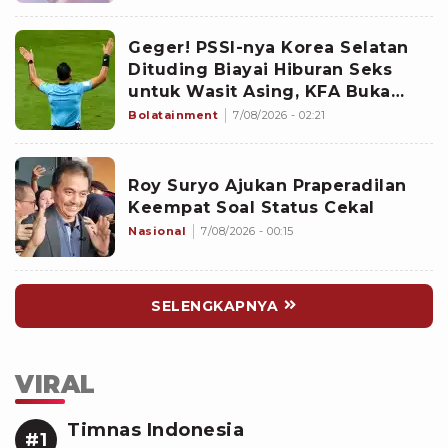
Geger! PSSI-nya Korea Selatan
Dituding Biayai Hiburan Seks
untuk Wasit Asing, KFA Buka
Suara
Bolatainment
7/08/2026 - 02:21
Roy Suryo Ajukan Praperadilan
Keempat Soal Status Cekal
Nasional
7/08/2026 - 00:15
SELENGKAPNYA
VIRAL
Timnas Indonesia
#1