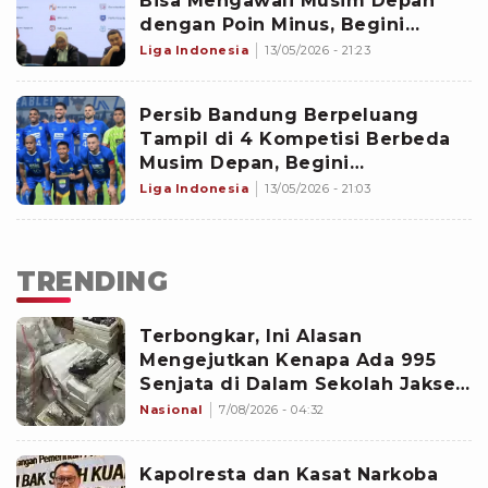
Bisa Mengawali Musim Depan
dengan Poin Minus, Begini
Pemaparan I.League
Liga Indonesia
13/05/2026 - 21:23
Persib Bandung Berpeluang
Tampil di 4 Kompetisi Berbeda
Musim Depan, Begini
Skenarionya
Liga Indonesia
13/05/2026 - 21:03
TRENDING
Terbongkar, Ini Alasan
Mengejutkan Kenapa Ada 995
Senjata di Dalam Sekolah Jaksel
Sejak 2020
Nasional
7/08/2026 - 04:32
Kapolresta dan Kasat Narkoba