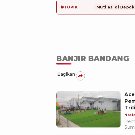
#
TOPIK
Mutilasi di Depok
BANJIR BANDANG
Bagikan
Ace
Pem
Tril
Nasi
Peme
Suma
akan