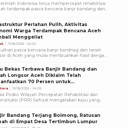
rintah Indonesia terus mempercepat rehabilitasi
yah terdampak pasca bencana banjir bandang dan
h longsor di Aceh.
astruktur Perlahan Pulih, Aktivitas
nomi Warga Terdampak Bencana Aceh
bali Menggeliat
ah
11/06/2026 - 04:02
lihan pasca bencana banjir bandnag dan tanah
sor di Aceh yang mulai membuahkan hasil dengan
isi jalan yang kembali menghubungkan desa-desa
an pusat ekonomi.
u Bekas Terbawa Banjir Bandang dan
ah Longsor Aceh Diklaim Telah
anfaatkan 70 Persen untuk
mbangunan
tera
10/06/2026 - 04:26
la Posko Wilayah Percepatan Rehabilitasi dan
nstruksi (PRR) Safrizal mengatakan kayu yang
awa arus banjir bandang dan tanah longsor Aceh
 November 2025 lalu dapat dimanfaatkan untuk
jir Bandang Terjang Bolmong, Ratusan
agai kebutuhan.
ah di Empat Desa Tertimbun Lumpur