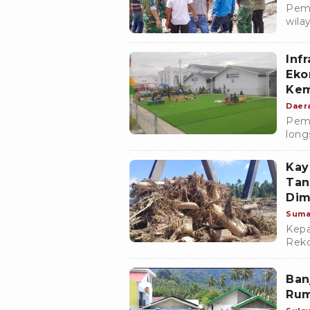
Peme
wila
tana
Infr
Eko
Kem
Daer
Pemu
long
kond
deng
Kay
Tan
Dim
Pe
Suma
Kepa
Reko
terb
pada
Ban
berb
Rum