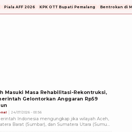
Piala AFF 2026
KPK OTT Bupati Pemalang
Bentrokan di 
h Masuki Masa Rehabilitasi-Rekontruksi,
erintah Gelontorkan Anggaran Rp59
iun
onal
24/07/2026 - 00:56
rintah Indonesia mengungkap jika wilayah Aceh,
tera Barat (Sumbar), dan Sumatera Utara (Sumut)
 memasuki masa masa rehabilitasi-rekonstruksi