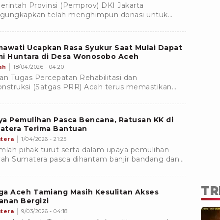
rintah Provinsi (Pemprov) DKI Jakarta
gungkapkan telah menghimpun donasi untuk
antu pemulihan sekolah terdampak bencana
ir bandang di Sumatera.
mawati Ucapkan Rasa Syukur Saat Mulai Dapat
mi Huntara di Desa Wonosobo Aceh
ah
18/04/2026 - 04:20
an Tugas Percepatan Rehabilitasi dan
nstruksi (Satgas PRR) Aceh terus memastikan
litas hunian sementara (Huntara) pasca bencana
ir bandang dan tanah longsor.
ya Pemulihan Pasca Bencana, Ratusan KK di
atera Terima Bantuan
tera
1/04/2026 - 21:25
mlah pihak turut serta dalam upaya pemulihan
yah Sumatera pasca dihantam banjir bandang dan
h longsor.
TR
ga Aceh Tamiang Masih Kesulitan Akses
anan Bergizi
tera
9/03/2026 - 04:18