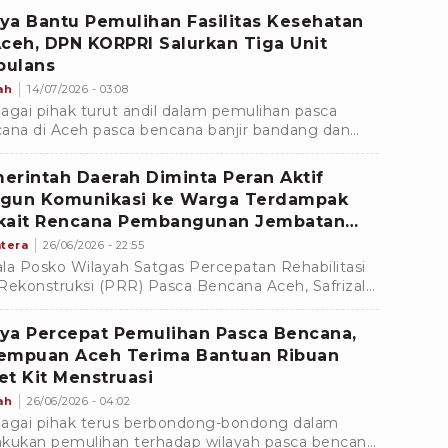
 post disaster pasca diterjang bencana banjir
ya Bantu Pemulihan Fasilitas Kesehatan
ang dan tanah longsor 2025 silam.
Aceh, DPN KORPRI Salurkan Tiga Unit
ulans
ah
14/07/2026 - 03:08
agai pihak turut andil dalam pemulihan pasca
ana di Aceh pasca bencana banjir bandang dan
h longsor.
erintah Daerah Diminta Peran Aktif
gun Komunikasi ke Warga Terdampak
kait Rencana Pembangunan Jembatan
ng-Enang Aceh
tera
26/06/2026 - 22:55
la Posko Wilayah Satgas Percepatan Rehabilitasi
Rekonstruksi (PRR) Pasca Bencana Aceh, Safrizal
engatakan jika pemerintah telah memiliki rencana
bangunan permanen akses Jembatan Enang-
ya Percepat Pemulihan Pasca Bencana,
g, Kabupaten Bener Meriah di pada 2027.
empuan Aceh Terima Bantuan Ribuan
et Kit Menstruasi
ah
26/06/2026 - 04:02
agai pihak terus berbondong-bondong dalam
kukan pemulihan terhadap wilayah pasca bencana