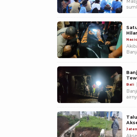
Masy
sumb
benc
Sat
Hila
Nasi
Akib
Banj
dite
Banj
Tew
Bali
Banj
airn
Mate
sehi
akti
Talu
Aks
Jate
Akse