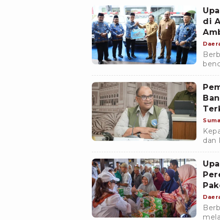
atau
Upa
band
di 
Amb
Daer
Berb
benc
tana
Pem
Ban
Ter
Ena
Suma
Kepa
dan 
ZA m
pem
Upa
Enan
Per
Pak
Daer
Berb
mela