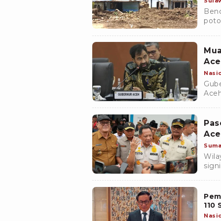
Sula
Benc
poto
bera
Kab
Mua
Ace
Nasi
Gube
Aceh
masi
diper
Pas
Ace
Suma
Wila
sign
banji
Pemp
110 
Nasi