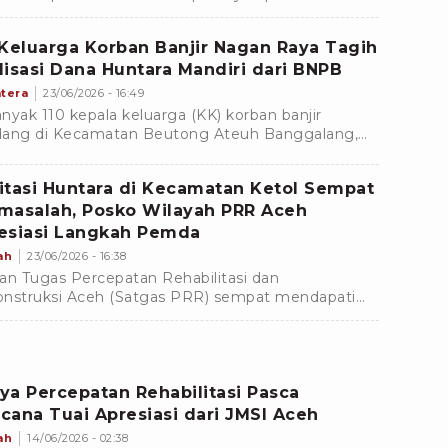
ir bandang dan tanah longsor diantaranya yang
angsung di Kabupaten Aceh Tamiang.
 Keluarga Korban Banjir Nagan Raya Tagih
lisasi Dana Huntara Mandiri dari BNPB
tera
23/06/2026 - 16:49
nyak 110 kepala keluarga (KK) korban banjir
ang di Kecamatan Beutong Ateuh Banggalang,
paten Nagan Raya, Aceh, masih menunggu
lasan pembayaran ganti rugi pembangunan hunian
itasi Huntara di Kecamatan Ketol Sempat
ntara (huntara) mandiri yang sebelumnya telah
masalah, Posko Wilayah PRR Aceh
ka bangun secara swadaya pascabencana.
esiasi Langkah Pemda
ah
23/06/2026 - 16:38
an Tugas Percepatan Rehabilitasi dan
nstruksi Aceh (Satgas PRR) sempat mendapati
isi fasilitas septictank MCK komunal di Huntara
 Bintang Pepara, Kecamatan Ketol telah penuh
meluap sehingga berisiko memicu Kejadian Luar
a (KLB) penyakit menular.
ya Percepatan Rehabilitasi Pasca
cana Tuai Apresiasi dari JMSI Aceh
ah
14/06/2026 - 02:38