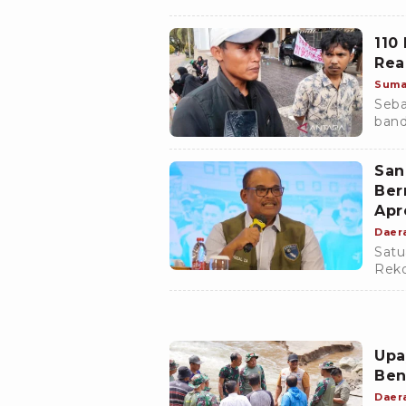
banj
berl
110
Rea
Suma
Seba
band
Kabu
keje
San
seme
Ber
mere
Apr
Daer
Satu
Reko
kond
Desa
dan 
Bias
Upa
Ben
Daer