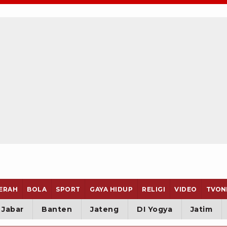
ERAH
BOLA
SPORT
GAYA HIDUP
RELIGI
VIDEO
TVON
Jabar
Banten
Jateng
DI Yogya
Jatim