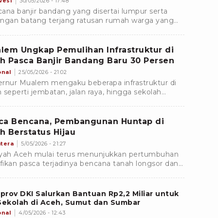
wesi
30/05/2026 - 17:48
ana banjir bandang yang disertai lumpur serta
ngan batang terjang ratusan rumah warga yang
da di empat desa di Kecamatan Bolaang,
upaten Bolaang Mongondow.
lem Ungkap Pemulihan Infrastruktur di
h Pasca Banjir Bandang Baru 30 Persen
onal
25/05/2026 - 21:02
rnur Mualem mengaku beberapa infrastruktur di
 seperti jembatan, jalan raya, hingga sekolah
h mengalami kerusakan dan ada yang belum
baiki.
ca Bencana, Pembangunan Huntap di
h Berstatus Hijau
tera
5/05/2026 - 21:27
yah Aceh mulai terus menunjukkan pertumbuhan
ifikan pasca terjadinya bencana tanah longsor dan
r.
rov DKI Salurkan Bantuan Rp2,2 Miliar untuk
Sekolah di Aceh, Sumut dan Sumbar
onal
4/05/2026 - 12:43