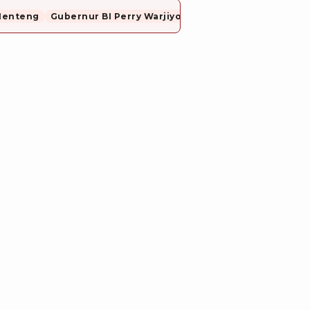
Menteng
Gubernur BI Perry Warjiyo Mundur