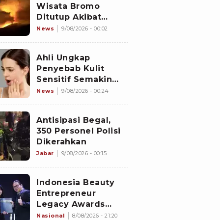
Wisata Bromo
Ditutup Akibat
Kebakaran Hutan
News
9/08/2026 - 00:02
Ahli Ungkap
Penyebab Kulit
Sensitif Semakin
Banyak Dikeluhkan
News
9/08/2026 - 00:24
Antisipasi Begal,
350 Personel Polisi
Dikerahkan
Jabar
9/08/2026 - 00:15
Indonesia Beauty
Entrepreneur
Legacy Awards
2026 Digelar di
Nasional
8/08/2026 - 21:20