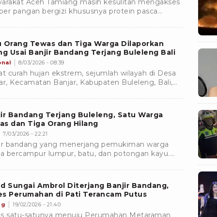
arakat Aceh Tamiang masih kesulitan mengakses
er pangan bergizi khususnya protein pasca
ana banjir bandang dan tanah longsor.
u Orang Tewas dan Tiga Warga Dilaporkan
ng Usai Banjir Bandang Terjang Buleleng Bali
onal
8/03/2026 - 08:39
at curah hujan ekstrem, sejumlah wilayah di Desa
ar, Kecamatan Banjar, Kabupaten Buleleng, Bali,
rjang banjir bandang pada Jumat (6/3/2026) malam.
ir Bandang Terjang Buleleng, Satu Warga
as dan Tiga Orang Hilang
7/03/2026 - 22:21
ir bandang yang menerjang pemukiman warga
ya bercampur lumpur, batu, dan potongan kayu.
rial banjir juga menutup beberapa akses jalan
ngga sempat menghambat proses evakuasi dan
fitas warga desa.
d Sungai Ambrol Diterjang Banjir Bandang,
es Perumahan di Pati Terancam Putus
ng
19/02/2026 - 21:40
s satu-satunya menuju Perumahan Metaraman