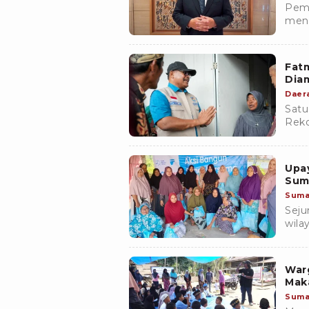
Peme
men
memb
banj
Fat
Dia
Daer
Satu
Reko
fasi
banj
Upa
Sum
Suma
Seju
wila
tana
War
Mak
Suma