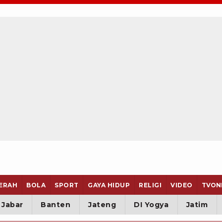
ERAH
BOLA
SPORT
GAYA HIDUP
RELIGI
VIDEO
TVON
Jabar
Banten
Jateng
DI Yogya
Jatim