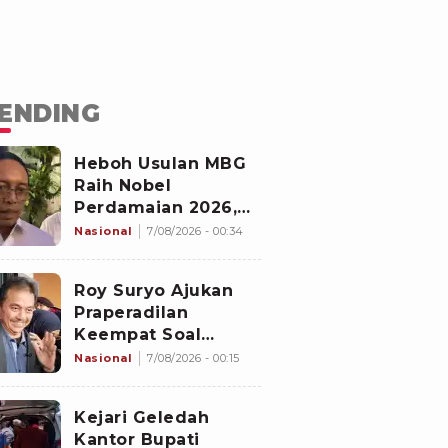
ENDING
Heboh Usulan MBG
Raih Nobel
Perdamaian 2026,
Istana Akhirnya
Nasional
7/08/2026 - 00:34
Buka Suara
Roy Suryo Ajukan
Praperadilan
Keempat Soal
Status Cekal
Nasional
7/08/2026 - 00:15
Kejari Geledah
Kantor Bupati