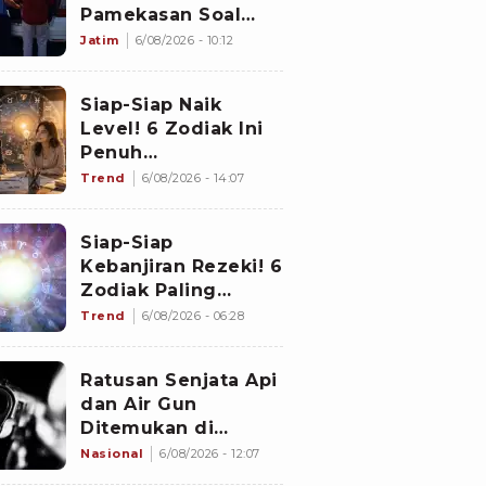
Pamekasan Soal
Dugaan Korupsi
Jatim
6/08/2026 - 10:12
Proyek Jalan
Sebesar Rp3,7
Siap-Siap Naik
Milliar
Level! 6 Zodiak Ini
Penuh
Keberuntungan
Trend
6/08/2026 - 14:07
Karier pada 7
Agustus 2026:
Siap-Siap
Gemini Punya
Kebanjiran Rezeki! 6
Senjata Utama
Zodiak Paling
Bercuan Deras di 7
Trend
6/08/2026 - 06:28
Agustus 2026: Libra
Panen Dana Ekstra
Ratusan Senjata Api
dan Air Gun
Ditemukan di
Sekolah Swasta
Nasional
6/08/2026 - 12:07
Jakarta Selatan,