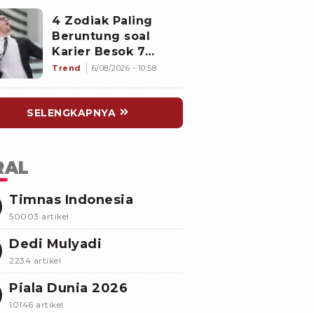
Polisi Selidiki
4 Zodiak Paling
Beruntung soal
Karier Besok 7
Agustus 2026:
Trend
6/08/2026 - 10:58
Capricorn Tuai
Hasil, Aquarius
SELENGKAPNYA
Mencuri Perhatian
Atasan
RAL
Timnas Indonesia
50003 artikel
Dedi Mulyadi
2234 artikel
Piala Dunia 2026
10146 artikel