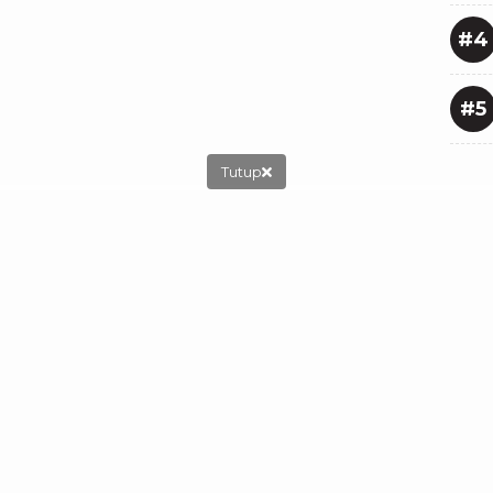
#4
#5
Tutup