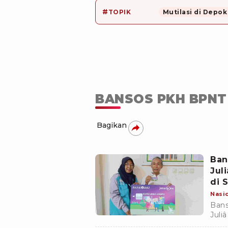
#
TOPIK
Mutilasi di Depok
BANSOS PKH BPNT 
Bagikan
Ban
Jul
di S
Nasi
Bans
Juli
bant