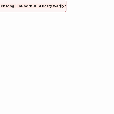
Menteng
Gubernur BI Perry Warjiyo Mundur