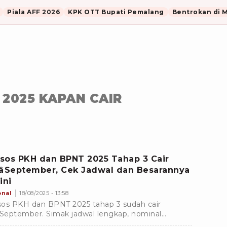
Piala AFF 2026
KPK OTT Bupati Pemalang
Bentrokan di 
2025 KAPAN CAIR
sos PKH dan BPNT 2025 Tahap 3 Cair
iâSeptember, Cek Jadwal dan Besarannya
ini
onal
18/08/2025 - 13:58
os PKH dan BPNT 2025 tahap 3 sudah cair
âSeptember. Simak jadwal lengkap, nominal
uan, dan cara cek penerima bansos online di sini.