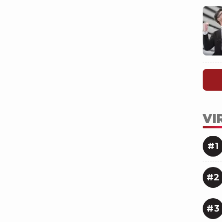
VI
#1
#2
#3