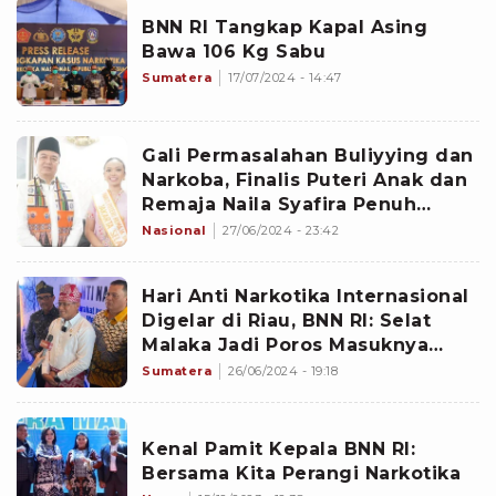
BNN RI Tangkap Kapal Asing
Bawa 106 Kg Sabu
Sumatera
17/07/2024 - 14:47
Gali Permasalahan Buliyying dan
Narkoba, Finalis Puteri Anak dan
Remaja Naila Syafira Penuh
Dukungan
Nasional
27/06/2024 - 23:42
Hari Anti Narkotika Internasional
Digelar di Riau, BNN RI: Selat
Malaka Jadi Poros Masuknya
Narkoba dari Luar Negeri
Sumatera
26/06/2024 - 19:18
Kenal Pamit Kepala BNN RI:
Bersama Kita Perangi Narkotika