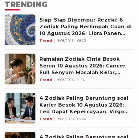
TRENDING
Siap-Siap Digempur Rezeki! 6
Zodiak Paling Berlimpah Cuan di
10 Agustus 2026: Libra Panen
Proyek Emas
Trend
9/08/2026 - 08:23
Ramalan Zodiak Cinta Besok
Senin 10 Agustus 2026: Cancer
Full Senyum Masalah Kelar,
Scorpio Awas Terprovokasi
Trend
9/08/2026 - 10:16
Kabar Burung di Awal Pekan
4 Zodiak Paling Beruntung soal
Karier Besok 10 Agustus 2026:
Leo Dapat Kepercayaan, Virgo
Makin Diperhitungkan
Trend
9/08/2026 - 09:00
4 Zodiak Paling Beruntung soal