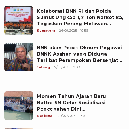
Kolaborasi BNN RI dan Polda
Sumut Ungkap 1,7 Ton Narkotika,
Tegaskan Perang Melawan
Narkoba
Sumatera
26/09/2025 - 19:56
BNN akan Pecat Oknum Pegawai
BNNK Asahan yang Diduga
Terlibat Perampokan Bersenjata
Api
Jateng
7/08/2025 - 21:06
Momen Tahun Ajaran Baru,
Battra SN Gelar Sosialisasi
Pencegahan Dini
Penyalahgunaan Narkotika
Nasional
20/07/2024 - 13:54