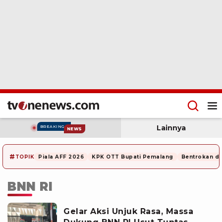
Lainnya
BREAKING
NEWS
#
TOPIK
Piala AFF 2026
KPK OTT Bupati Pemalang
Bentrokan di
BNN RI
Gelar Aksi Unjuk Rasa, Massa