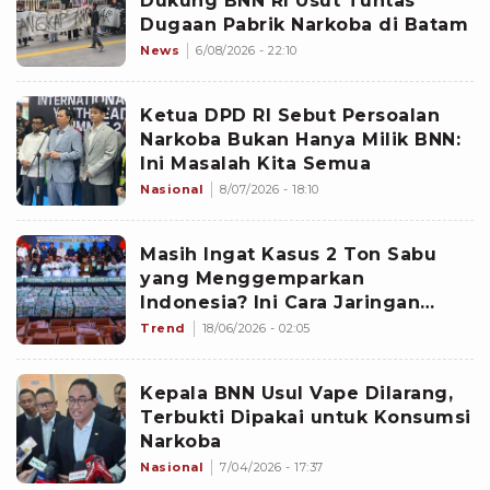
Dukung BNN RI Usut Tuntas
Dugaan Pabrik Narkoba di Batam
News
6/08/2026 - 22:10
Ketua DPD RI Sebut Persoalan
Narkoba Bukan Hanya Milik BNN:
Ini Masalah Kita Semua
Nasional
8/07/2026 - 18:10
Masih Ingat Kasus 2 Ton Sabu
yang Menggemparkan
Indonesia? Ini Cara Jaringan
Internasional Menjalankan
Trend
18/06/2026 - 02:05
Operasinya
Kepala BNN Usul Vape Dilarang,
Terbukti Dipakai untuk Konsumsi
Narkoba
Nasional
7/04/2026 - 17:37