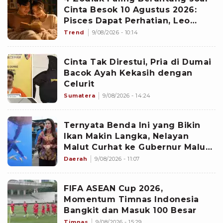
Cinta Besok 10 Agustus 2026:
Pisces Dapat Perhatian, Leo
Makin Dekat dengan Si Dia
Trend
9/08/2026 - 10:14
Cinta Tak Direstui, Pria di Dumai
Bacok Ayah Kekasih dengan
Celurit
Sumatera
9/08/2026 - 14:24
Ternyata Benda Ini yang Bikin
Ikan Makin Langka, Nelayan
Malut Curhat ke Gubernur Malut
Sherly Tjoanda soal Rumpon
Daerah
9/08/2026 - 11:07
Ilegal
FIFA ASEAN Cup 2026,
Momentum Timnas Indonesia
Bangkit dan Masuk 100 Besar
Timnas
9/08/2026 - 15:29