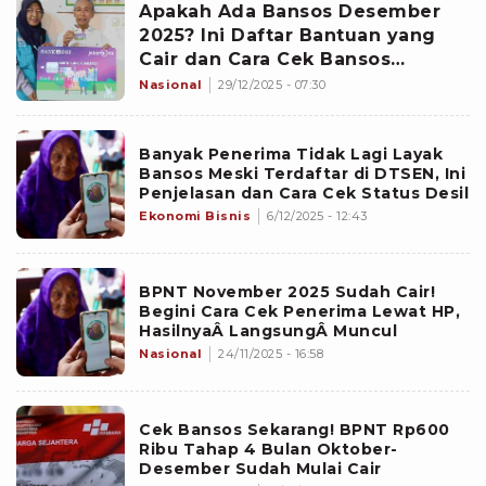
Apakah Ada Bansos Desember
2025? Ini Daftar Bantuan yang
Cair dan Cara Cek Bansos
Kemensos
Nasional
29/12/2025 - 07:30
Banyak Penerima Tidak Lagi Layak
Bansos Meski Terdaftar di DTSEN, Ini
Penjelasan dan Cara Cek Status Desil
Ekonomi Bisnis
6/12/2025 - 12:43
BPNT November 2025 Sudah Cair!
Begini Cara Cek Penerima Lewat HP,
HasilnyaÂ LangsungÂ Muncul
Nasional
24/11/2025 - 16:58
Cek Bansos Sekarang! BPNT Rp600
Ribu Tahap 4 Bulan Oktober-
Desember Sudah Mulai Cair