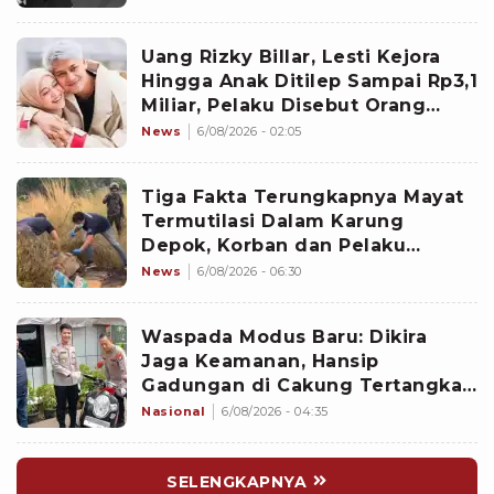
Uang Rizky Billar, Lesti Kejora
Hingga Anak Ditilep Sampai Rp3,1
Miliar, Pelaku Disebut Orang
Terdekat
News
6/08/2026 - 02:05
Tiga Fakta Terungkapnya Mayat
Termutilasi Dalam Karung
Depok, Korban dan Pelaku
Berkenalan di Media Sosial
News
6/08/2026 - 06:30
Waspada Modus Baru: Dikira
Jaga Keamanan, Hansip
Gadungan di Cakung Tertangkap
Basah Curi Motor
Nasional
6/08/2026 - 04:35
SELENGKAPNYA