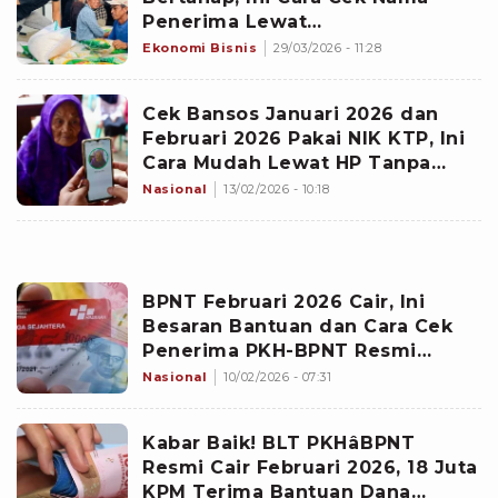
Penerima Lewat
cekbansos.kemensos.go.id
Ekonomi Bisnis
29/03/2026 - 11:28
Cek Bansos Januari 2026 dan
Februari 2026 Pakai NIK KTP, Ini
Cara Mudah Lewat HP Tanpa
Antre
Nasional
13/02/2026 - 10:18
BPNT Februari 2026 Cair, Ini
Besaran Bantuan dan Cara Cek
Penerima PKH-BPNT Resmi
Kemensos
Nasional
10/02/2026 - 07:31
Kabar Baik! BLT PKHâBPNT
Resmi Cair Februari 2026, 18 Juta
KPM Terima Bantuan Dana