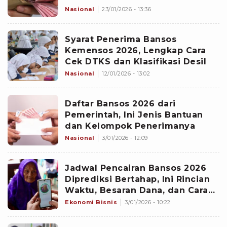
Rp600.000 Jelang Ramadhan
Nasional
23/01/2026 - 13:36
Syarat Penerima Bansos
Kemensos 2026, Lengkap Cara
Cek DTKS dan Klasifikasi Desil
Nasional
12/01/2026 - 13:02
Daftar Bansos 2026 dari
Pemerintah, Ini Jenis Bantuan
dan Kelompok Penerimanya
Nasional
3/01/2026 - 12:09
Jadwal Pencairan Bansos 2026
Diprediksi Bertahap, Ini Rincian
Waktu, Besaran Dana, dan Cara
Cek KPM
Ekonomi Bisnis
3/01/2026 - 10:22