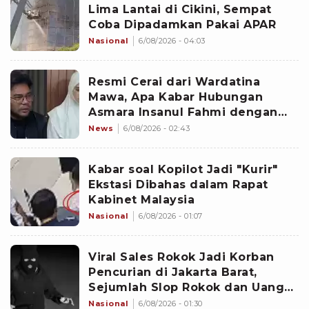
Lima Lantai di Cikini, Sempat
Coba Dipadamkan Pakai APAR
Nasional
6/08/2026 - 04:03
Resmi Cerai dari Wardatina
Mawa, Apa Kabar Hubungan
Asmara Insanul Fahmi dengan
Inara Rusli?
News
6/08/2026 - 02:43
Kabar soal Kopilot Jadi "Kurir"
Ekstasi Dibahas dalam Rapat
Kabinet Malaysia
Nasional
6/08/2026 - 01:07
Viral Sales Rokok Jadi Korban
Pencurian di Jakarta Barat,
Sejumlah Slop Rokok dan Uang
Setoran Raib
Nasional
6/08/2026 - 01:30