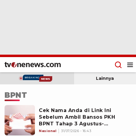
Lainnya
BREAKING
NEWS
BPNT
Cek Nama Anda di Link Ini
Sebelum Ambil Bansos PKH
BPNT Tahap 3 Agustus-
September 2026
Nasional
31/07/2026 - 16:43