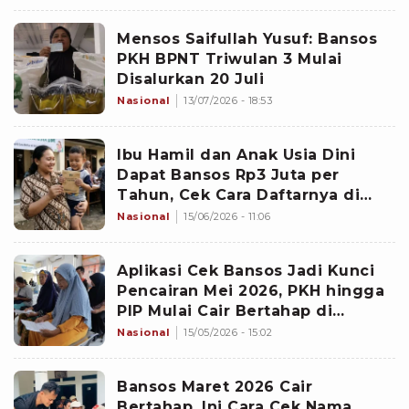
Mensos Saifullah Yusuf: Bansos
PKH BPNT Triwulan 3 Mulai
Disalurkan 20 Juli
Nasional
13/07/2026 - 18:53
Ibu Hamil dan Anak Usia Dini
Dapat Bansos Rp3 Juta per
Tahun, Cek Cara Daftarnya di
Sini
Nasional
15/06/2026 - 11:06
Aplikasi Cek Bansos Jadi Kunci
Pencairan Mei 2026, PKH hingga
PIP Mulai Cair Bertahap di
Sejumlah Daerah
Nasional
15/05/2026 - 15:02
Bansos Maret 2026 Cair
Bertahap, Ini Cara Cek Nama