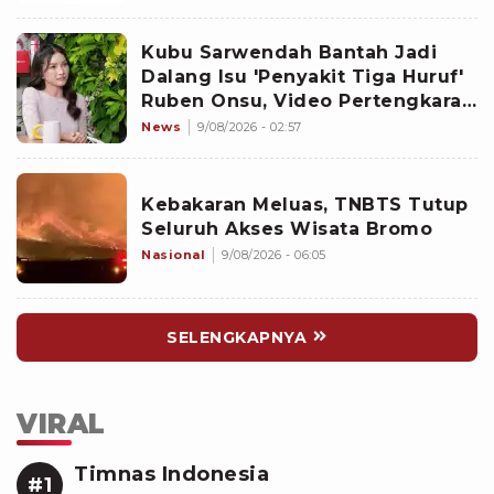
Kubu Sarwendah Bantah Jadi
Dalang Isu 'Penyakit Tiga Huruf'
Ruben Onsu, Video Pertengkaran
Ikut Disorot
News
9/08/2026 - 02:57
Kebakaran Meluas, TNBTS Tutup
Seluruh Akses Wisata Bromo
Nasional
9/08/2026 - 06:05
SELENGKAPNYA
VIRAL
Timnas Indonesia
#1