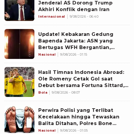
Jenderal AS Dorong Trump
Akhiri Konflik dengan Iran
Internasional
9/08/2026 - 06:40
Update! Kebakaran Gedung
Bapenda Jakarta: ASN yang
Bertugas WFH Bergantian,
Pramono Pastikan Layanan Tetap
Nasional
9/08/2026 - 01:15
Berjalan
Hasil Timnas Indonesia Abroad:
Ole Romeny Cetak Gol saat
Debut bersama Fortuna Sittard,
Justin Hubner Main Penuh
Bola
9/08/2026 - 08:07
Perwira Polisi yang Terlibat
Kecelakaan hingga Tewaskan
Balita Ditahan, Polres Bone
Dalami Dugaan Rem Blong
Nasional
9/08/2026 - 01:05