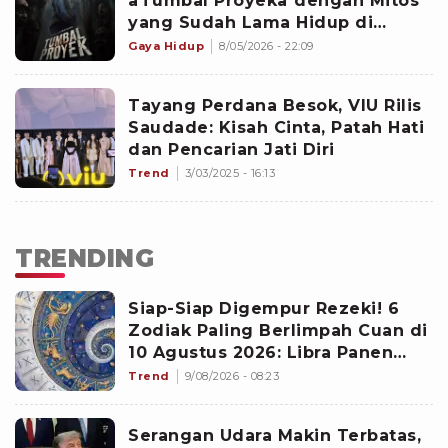
âTumbal Proyekâ dengan Mitos
yang Sudah Lama Hidup di
Tengah Masyarakat
Gaya Hidup
8/05/2026 - 22:09
Tayang Perdana Besok, VIU Rilis
Saudade: Kisah Cinta, Patah Hati
dan Pencarian Jati Diri
Trend
3/03/2025 - 16:13
TRENDING
Siap-Siap Digempur Rezeki! 6
Zodiak Paling Berlimpah Cuan di
10 Agustus 2026: Libra Panen
Proyek Emas
Trend
9/08/2026 - 08:23
Serangan Udara Makin Terbatas,