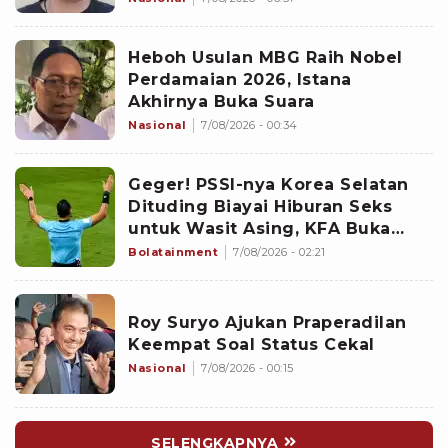
Heboh Usulan MBG Raih Nobel
Perdamaian 2026, Istana
Akhirnya Buka Suara
Nasional
7/08/2026 - 00:34
Geger! PSSI-nya Korea Selatan
Dituding Biayai Hiburan Seks
untuk Wasit Asing, KFA Buka
Suara
Bolatainment
7/08/2026 - 02:21
Roy Suryo Ajukan Praperadilan
Keempat Soal Status Cekal
Nasional
7/08/2026 - 00:15
SELENGKAPNYA