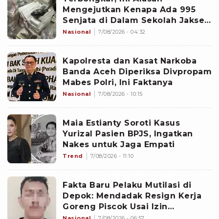
Mengejutkan Kenapa Ada 995
Senjata di Dalam Sekolah Jaksel
Sejak 2020
Nasional
7/08/2026 - 04:32
Kapolresta dan Kasat Narkoba
Banda Aceh Diperiksa Divpropam
Mabes Polri, Ini Faktanya
Nasional
7/08/2026 - 10:15
Maia Estianty Soroti Kasus
Yurizal Pasien BPJS, Ingatkan
Nakes untuk Jaga Empati
Trend
7/08/2026 - 11:10
Fakta Baru Pelaku Mutilasi di
Depok: Mendadak Resign Kerja
Goreng Piscok Usai Izin
Interview di Mal
Nasional
7/08/2026 - 06:57