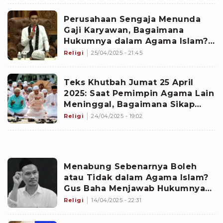
Perusahaan Sengaja Menunda
Gaji Karyawan, Bagaimana
Hukumnya dalam Agama Islam?
Ustaz Abdul Somad
Religi
25/04/2025 - 21:45
Peringatkan...
Teks Khutbah Jumat 25 April
2025: Saat Pemimpin Agama Lain
Meninggal, Bagaimana Sikap
Seorang Muslim?
Religi
24/04/2025 - 19:02
Menabung Sebenarnya Boleh
atau Tidak dalam Agama Islam?
Gus Baha Menjawab Hukumnya
secara Gamblang
Religi
14/04/2025 - 22:31