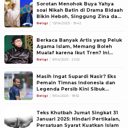
Sorotan Menohok Buya Yahya
soal Nikah Batin di Drama Bidaah
Bikin Heboh, Singgung Zina dan
Ajarannya dalam Islam
Religi
13/04/2025 - 19:42
Berkaca Banyak Artis yang Peluk
Agama Islam, Memang Boleh
Mualaf karena Ikut Tren? Ini
Pendapat Ustaz Khalid
Religi
9/04/2025 - 23:02
Basalamah
Masih Ingat Supardi Nasir? Eks
Pemain Timnas Indonesia dan
Legenda Persib Kini Sibuk
Belajar Agama sampai Nonton
Religi
9/04/2025 - 18:52
Ceramah...
Teks Khutbah Jumat Singkat 31
Januari 2025: Hindari Pertikaian,
Persatuan Syarat Kuatkan Islam