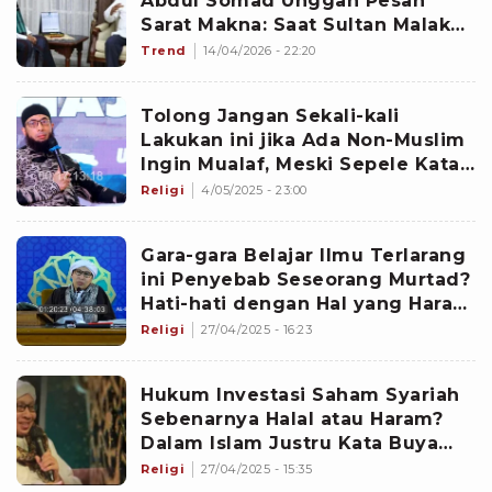
Abdul Somad Unggah Pesan
Sarat Makna: Saat Sultan Malaka
diusik Portugis
Trend
14/04/2026 - 22:20
Tolong Jangan Sekali-kali
Lakukan ini jika Ada Non-Muslim
Ingin Mualaf, Meski Sepele Kata
Ustaz Khalid Basalamah...
Religi
4/05/2025 - 23:00
Gara-gara Belajar Ilmu Terlarang
ini Penyebab Seseorang Murtad?
Hati-hati dengan Hal yang Haram
Kata Buya Yahya
Religi
27/04/2025 - 16:23
Hukum Investasi Saham Syariah
Sebenarnya Halal atau Haram?
Dalam Islam Justru Kata Buya
Yahya...
Religi
27/04/2025 - 15:35