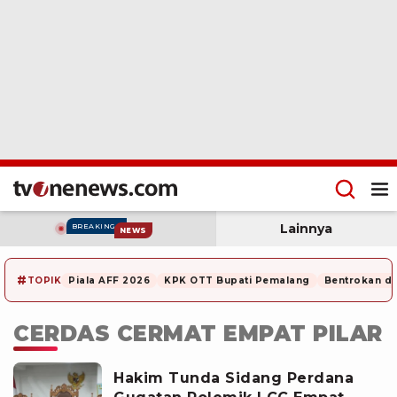
Lainnya
BREAKING
NEWS
#
TOPIK
Piala AFF 2026
KPK OTT Bupati Pemalang
Bentrokan di
CERDAS CERMAT EMPAT PILAR
Hakim Tunda Sidang Perdana