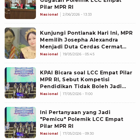
Gugatan Polemik LCC Empat
Pilar MPR RI
Nasional
2/06/2026 - 13:33
Kunjungi Pontianak Hari Ini, MPR
Memilih Josepha Alexandra
Menjadi Duta Cerdas Cermat
Empat Pilar
Nasional
19/05/2026 - 05:45
KPAI Bicara soal LCC Empat Pilar
MPR RI, Sebut Kompetisi
Pendidikan Tidak Boleh Jadi
Ruang yang Menjatuhkan Mental
Nasional
17/05/2026 - 11:00
Anak
Ini Pertanyaan yang Jadi
"Pemicu" Polemik LCC Empat
Pilar MPR RI
Nasional
17/05/2026 - 09:30