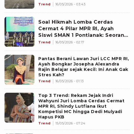
Penyelenggaraan LCC
Trend
16/05/2026 - 03:43
Soal Hikmah Lomba Cerdas
Cermat 4 Pilar MPR RI, Ayah
Siswi SMAN 1 Pontianak: Seorang
Anak Gagah Suarakan Keadilan
Trend
16/05/2026 - 02:17
Pantas Berani Lawan Juri LCC MPR RI,
Ayah Bongkar Josepha Alexandra
Rajin Belajar sejak Kecil: Ini Anak Gak
Stres Kah?
Trend
16/05/2026 - 01:13
Top 3 Trend: Rekam Jejak Indri
Wahyuni Juri Lomba Cerdas Cermat
MPR RI, Shindy Lutfiana Ikut
Kompetisi MC hingga Dedi Mulyadi
Hapus PKB
Trend
15/05/2026 - 07:24