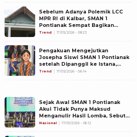
Sebelum Adanya Polemik LCC
MPR RI di Kalbar, SMAN 1
Pontianak Sempat Bagikan
Prestasi ini Buat Publik Kagum
Trend
17/05/2026 - 08:23
Pengakuan Mengejutkan
Josepha Siswi SMAN 1 Pontianak
setelah Dipanggil ke Istana,
Ocha dapat Ucapan dan
Trend
17/05/2026 - 06:14
Dukungan ini
Sejak Awal SMAN 1 Pontianak
Akui Tidak Punya Maksud
Menganulir Hasil Lomba, Sebut
Hanya Ingin Dapat Kejelasan
Nasional
17/05/2026 - 06:12