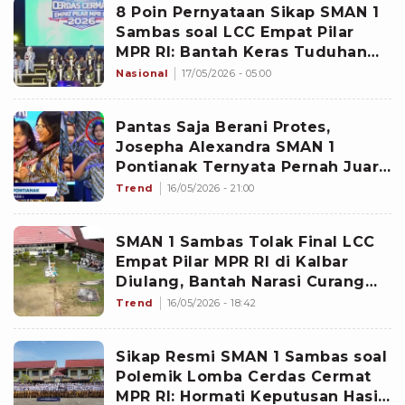
8 Poin Pernyataan Sikap SMAN 1
Sambas soal LCC Empat Pilar
MPR RI: Bantah Keras Tuduhan
Penyuapan dan Nepotisme
Nasional
17/05/2026 - 05:00
hingga Minta Nama Baik
Dipulihkan
Pantas Saja Berani Protes,
Josepha Alexandra SMAN 1
Pontianak Ternyata Pernah Juara
1 LCC Kalbar hingga Lolos
Trend
16/05/2026 - 21:00
Tingkat Nasional
SMAN 1 Sambas Tolak Final LCC
Empat Pilar MPR RI di Kalbar
Diulang, Bantah Narasi Curang
dan Setting Kemenangan
Trend
16/05/2026 - 18:42
Sikap Resmi SMAN 1 Sambas soal
Polemik Lomba Cerdas Cermat
MPR RI: Hormati Keputusan Hasil