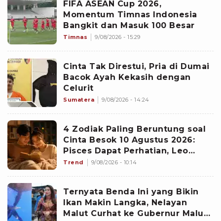
FIFA ASEAN Cup 2026,
Momentum Timnas Indonesia
Bangkit dan Masuk 100 Besar
Timnas
9/08/2026 - 15:29
Cinta Tak Direstui, Pria di Dumai
Bacok Ayah Kekasih dengan
Celurit
Sumatera
9/08/2026 - 14:24
4 Zodiak Paling Beruntung soal
Cinta Besok 10 Agustus 2026:
Pisces Dapat Perhatian, Leo
Makin Dekat dengan Si Dia
Trend
9/08/2026 - 10:14
Ternyata Benda Ini yang Bikin
Ikan Makin Langka, Nelayan
Malut Curhat ke Gubernur Malut