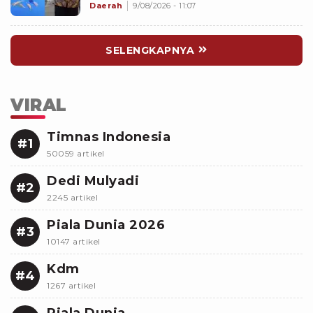
Sherly Tjoanda soal Rumpon
Daerah
9/08/2026 - 11:07
Ilegal
SELENGKAPNYA
VIRAL
Timnas Indonesia
#1
50059 artikel
Dedi Mulyadi
#2
2245 artikel
Piala Dunia 2026
#3
10147 artikel
Kdm
#4
1267 artikel