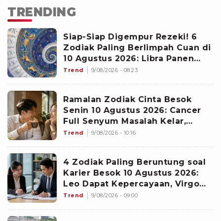
TRENDING
Siap-Siap Digempur Rezeki! 6
Zodiak Paling Berlimpah Cuan di
10 Agustus 2026: Libra Panen
Proyek Emas
Trend
9/08/2026 - 08:23
Ramalan Zodiak Cinta Besok
Senin 10 Agustus 2026: Cancer
Full Senyum Masalah Kelar,
Scorpio Awas Terprovokasi
Trend
9/08/2026 - 10:16
Kabar Burung di Awal Pekan
4 Zodiak Paling Beruntung soal
Karier Besok 10 Agustus 2026:
Leo Dapat Kepercayaan, Virgo
Makin Diperhitungkan
Trend
9/08/2026 - 09:00