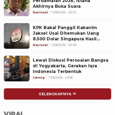
Perdamaian 2026, Istana
Akhirnya Buka Suara
Nasional
7/08/2026 - 00:34
KPK Bakal Panggil Kakanim
Jaksel Usai Ditemukan Uang
8.500 Dolar Singapura Hasil
Penggeledahan
Nasional
7/08/2026 - 02:48
Lewat Diskusi Persoalan Bangsa
di Yogyakarta, Gerakan Iqra
Indonesia Terbentuk
Jateng
7/08/2026 - 03:06
SELENGKAPNYA
VIRAL