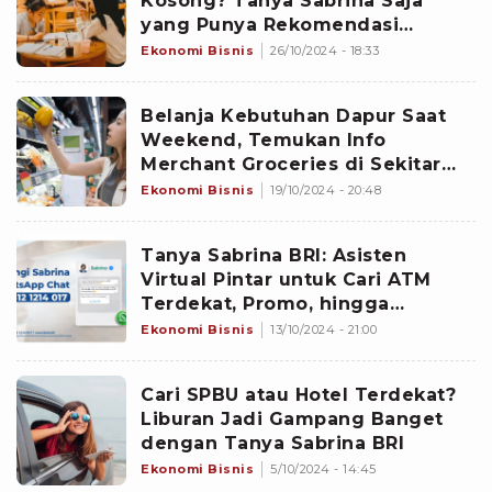
Kosong? Tanya Sabrina Saja
yang Punya Rekomendasi
Merchant Terdekat
Ekonomi Bisnis
26/10/2024 - 18:33
Belanja Kebutuhan Dapur Saat
Weekend, Temukan Info
Merchant Groceries di Sekitar
dengan Sabrina
Ekonomi Bisnis
19/10/2024 - 20:48
Tanya Sabrina BRI: Asisten
Virtual Pintar untuk Cari ATM
Terdekat, Promo, hingga
Berbagai Layanan BRI
Ekonomi Bisnis
13/10/2024 - 21:00
Cari SPBU atau Hotel Terdekat?
Liburan Jadi Gampang Banget
dengan Tanya Sabrina BRI
Ekonomi Bisnis
5/10/2024 - 14:45