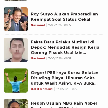
Roy Suryo Ajukan Praperadilan
Keempat Soal Status Cekal
Nasional
7/08/2026 - 00:15
Fakta Baru Pelaku Mutilasi di
Depok: Mendadak Resign Kerja
Goreng Piscok Usai Izin
Interview di Mal
Nasional
7/08/2026 - 06:57
Geger! PSSI-nya Korea Selatan
Dituding Biayai Hiburan Seks
untuk Wasit Asing, KFA Buka
Suara
Bolatainment
7/08/2026 - 02:21
Heboh Usulan MBG Raih Nobel