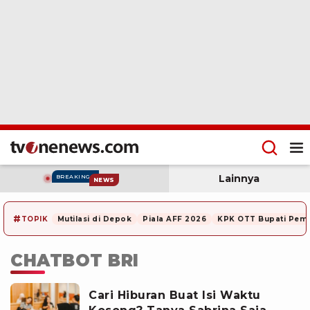
Lainnya
BREAKING
NEWS
#
TOPIK
Mutilasi di Depok
Piala AFF 2026
KPK OTT Bupati Pem
CHATBOT BRI
Cari Hiburan Buat Isi Waktu