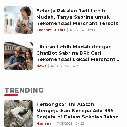
Belanja Pakaian Jadi Lebih
Mudah, Tanya Sabrina untuk
Rekomendasi Merchant Terbaik
Ekonomi Bisnis
1/10/2024 - 17:10
Liburan Lebih Mudah dengan
ChatBot Sabrina BRI: Cari
Rekomendasi Lokasi Merchant di
Long Weekend
News
14/09/2024 - 14:25
TRENDING
Terbongkar, Ini Alasan
Mengejutkan Kenapa Ada 995
Senjata di Dalam Sekolah Jaksel
Sejak 2020
Nasional
7/08/2026 - 04:32