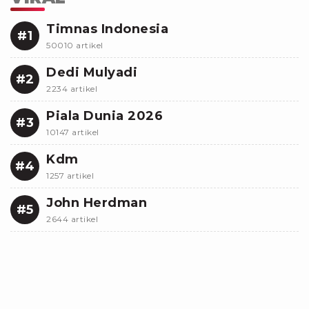
Timnas Indonesia
#1
50010 artikel
Dedi Mulyadi
#2
2234 artikel
Piala Dunia 2026
#3
10147 artikel
Kdm
#4
1257 artikel
John Herdman
#5
2644 artikel