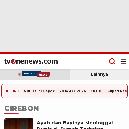
Lainnya
BREAKING
NEWS
#
TOPIK
Mutilasi di Depok
Piala AFF 2026
KPK OTT Bupati Pem
CIREBON
Ayah dan Bayinya Meninggal