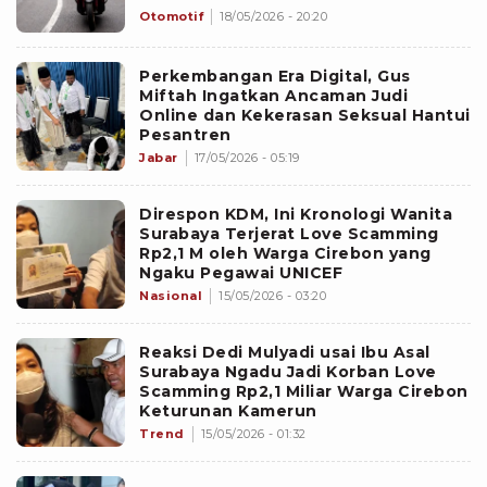
Jelajahi Kampung Naga hingga
Otomotif
18/05/2026 - 20:20
Keraton Kasepuhan Cirebon
Perkembangan Era Digital, Gus
Miftah Ingatkan Ancaman Judi
Online dan Kekerasan Seksual Hantui
Pesantren
Jabar
17/05/2026 - 05:19
Direspon KDM, Ini Kronologi Wanita
Surabaya Terjerat Love Scamming
Rp2,1 M oleh Warga Cirebon yang
Ngaku Pegawai UNICEF
Nasional
15/05/2026 - 03:20
Reaksi Dedi Mulyadi usai Ibu Asal
Surabaya Ngadu Jadi Korban Love
Scamming Rp2,1 Miliar Warga Cirebon
Keturunan Kamerun
Trend
15/05/2026 - 01:32