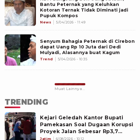
Bantu Peternak yang Keluhkan
Kotoran Ternak Tidak Diminati jadi
Pupuk Kompos
News
5/04/2026 - 11:49
Senyum Bahagia Peternak di Cirebon
dapat Uang Rp 10 Juta dari Dedi
Mulyadi, Alasannya buat Kagum
Trend
5/04/2026 - 10:35
Muat Lainnya...
TRENDING
Kejari Geledah Kantor Bupati
Pamekasan Soal Dugaan Korupsi
Proyek Jalan Sebesar Rp3,7
Milliar
Jatim
6/08/2026 - 10:12