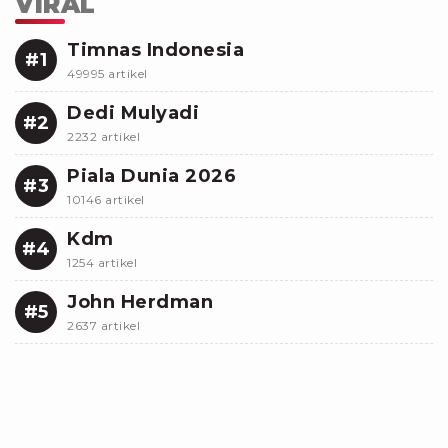
VIRAL
Timnas Indonesia
#1
49995 artikel
Dedi Mulyadi
#2
2232 artikel
Piala Dunia 2026
#3
10146 artikel
Kdm
#4
1254 artikel
John Herdman
#5
2637 artikel