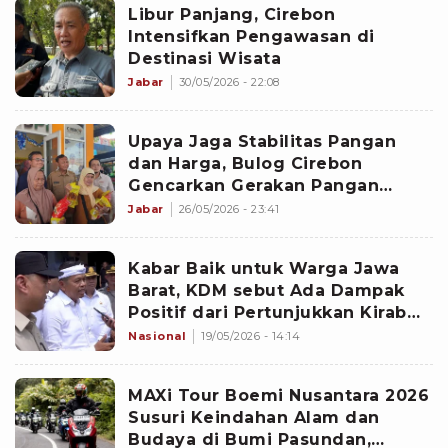
Libur Panjang, Cirebon
Intensifkan Pengawasan di
Destinasi Wisata
Jabar
30/05/2026 - 22:08
Upaya Jaga Stabilitas Pangan
dan Harga, Bulog Cirebon
Gencarkan Gerakan Pangan
Murah
Jabar
26/05/2026 - 23:41
Kabar Baik untuk Warga Jawa
Barat, KDM sebut Ada Dampak
Positif dari Pertunjukkan Kirab
Budaya Tatar Sunda ke Ekonomi
Nasional
19/05/2026 - 14:14
MAXi Tour Boemi Nusantara 2026
Susuri Keindahan Alam dan
Budaya di Bumi Pasundan,