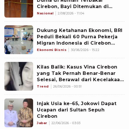
Dunia di Rumah Terbakar
Cirebon, Bayi Ditemukan di
Dekat Jendela dan Ayah di
Nasional
2/08/2026 - 11:04
Dapur
Dukung Ketahanan Ekonomi, BRI
Peduli Bekali 60 Purna Pekerja
Migran Indonesia di Cirebon
Keterampilan Wirausaha
Ekonomi Bisnis
30/06/2026 - 15:22
Kilas Balik: Kasus Vina Cirebon
yang Tak Pernah Benar-Benar
Selesai, Berawal dari Kecelakaan
Hingga Berujung Pembunuhan
Trend
26/06/2026 - 00:51
Injak Usia ke-65, Jokowi Dapat
Ucapan dari Sultan Sepuh
Cirebon
Jabar
22/06/2026 - 03:03