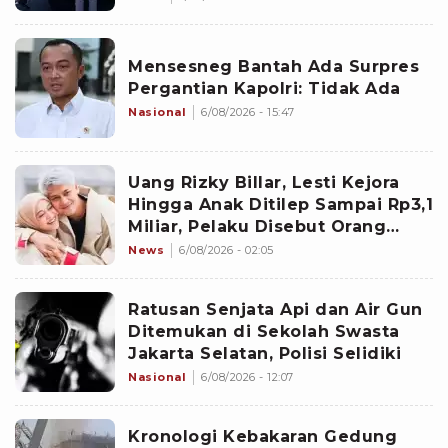
Mensesneg Bantah Ada Surpres
Pergantian Kapolri: Tidak Ada
Nasional
6/08/2026 - 15:47
Uang Rizky Billar, Lesti Kejora
Hingga Anak Ditilep Sampai Rp3,1
Miliar, Pelaku Disebut Orang
Terdekat
News
6/08/2026 - 02:05
Ratusan Senjata Api dan Air Gun
Ditemukan di Sekolah Swasta
Jakarta Selatan, Polisi Selidiki
Nasional
6/08/2026 - 12:07
Kronologi Kebakaran Gedung