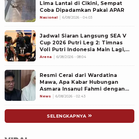
Lima Lantai di Cikini, Sempat
Coba Dipadamkan Pakai APAR
Nasional
6/08/2026 - 04:03
Jadwal Siaran Langsung SEA V
Cup 2026 Putri Leg 2: Timnas
Voli Putri Indonesia Main Lagi,
Langsung Hadapi Vietnam
Arena
6/08/2026 - 08:04
Resmi Cerai dari Wardatina
Mawa, Apa Kabar Hubungan
Asmara Insanul Fahmi dengan
Inara Rusli?
News
6/08/2026 - 02:43
SELENGKAPNYA