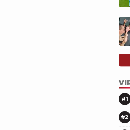
VI
#1
#2