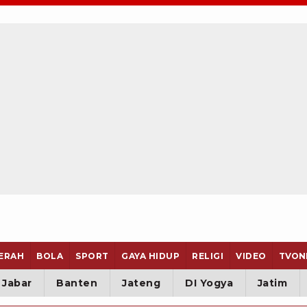
ERAH
BOLA
SPORT
GAYA HIDUP
RELIGI
VIDEO
TVON
Jabar
Banten
Jateng
DI Yogya
Jatim