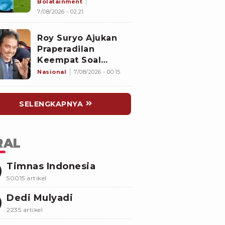
Hiburan Seks untuk
Bolatainment
Wasit Asing, KFA
7/08/2026 - 02:21
Buka Suara
Roy Suryo Ajukan
Praperadilan
Keempat Soal
Status Cekal
Nasional
7/08/2026 - 00:15
SELENGKAPNYA
RAL
Timnas Indonesia
50015 artikel
Dedi Mulyadi
2235 artikel