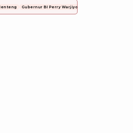
Menteng
Gubernur BI Perry Warjiyo Mundur