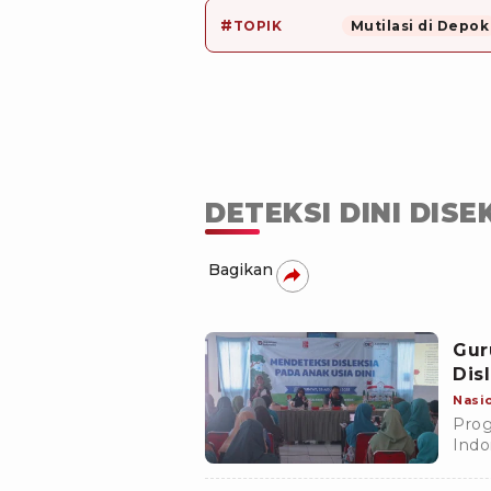
#
TOPIK
Mutilasi di Depok
DETEKSI DINI DISE
Bagikan
Gur
Dis
Nasi
Prog
Indo
wila