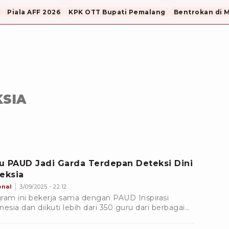
Piala AFF 2026
KPK OTT Bupati Pemalang
Bentrokan di 
KSIA
u PAUD Jadi Garda Terdepan Deteksi Dini
leksia
onal
3/09/2025 - 22:12
ram ini bekerja sama dengan PAUD Inspirasi
nesia dan diikuti lebih dari 350 guru dari berbagai
yah.