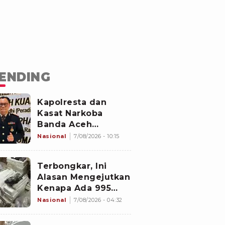
ENDING
Kapolresta dan
Kasat Narkoba
Banda Aceh
Diperiksa
Nasional
7/08/2026 - 10:15
Divpropam Mabes
Polri, Ini Faktanya
Terbongkar, Ini
Alasan Mengejutkan
Kenapa Ada 995
Senjata di Dalam
Nasional
7/08/2026 - 04:32
Sekolah Jaksel
Sejak 2020