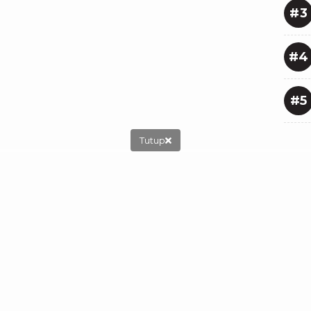
#3
#4
#5
Tutup