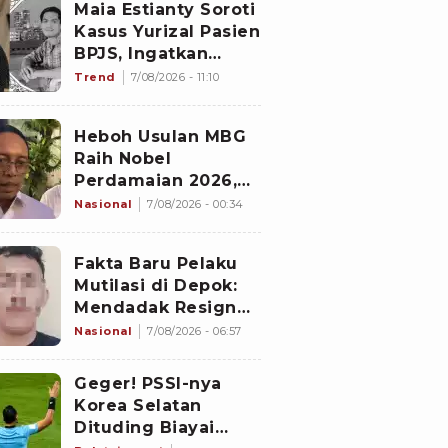
Maia Estianty Soroti
Kasus Yurizal Pasien
BPJS, Ingatkan
Nakes untuk Jaga
Trend
7/08/2026 - 11:10
Empati
Heboh Usulan MBG
Raih Nobel
Perdamaian 2026,
Istana Akhirnya
Nasional
7/08/2026 - 00:34
Buka Suara
Fakta Baru Pelaku
Mutilasi di Depok:
Mendadak Resign
Kerja Goreng Piscok
Nasional
7/08/2026 - 06:57
Usai Izin Interview
di Mal
Geger! PSSI-nya
Korea Selatan
Dituding Biayai