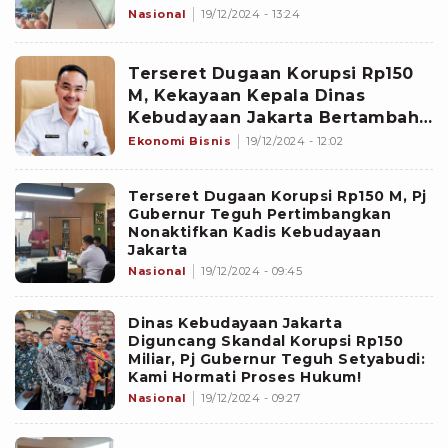
Nasional
19/12/2024 - 13:24
Terseret Dugaan Korupsi Rp150
M, Kekayaan Kepala Dinas
Kebudayaan Jakarta Bertambah
Rp3,8 Miliar dalam Setahun
Ekonomi Bisnis
19/12/2024 - 12:02
Terseret Dugaan Korupsi Rp150 M, Pj
Gubernur Teguh Pertimbangkan
Nonaktifkan Kadis Kebudayaan
Jakarta
Nasional
19/12/2024 - 09:45
Dinas Kebudayaan Jakarta
Diguncang Skandal Korupsi Rp150
Miliar, Pj Gubernur Teguh Setyabudi:
Kami Hormati Proses Hukum!
Nasional
19/12/2024 - 09:27