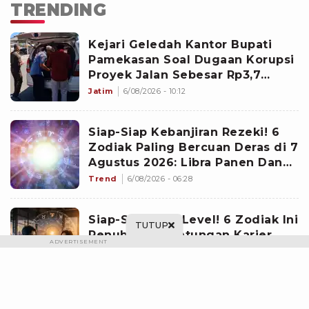
TRENDING
Kejari Geledah Kantor Bupati
Pamekasan Soal Dugaan Korupsi
Proyek Jalan Sebesar Rp3,7
Milliar
Jatim
6/08/2026 - 10:12
Siap-Siap Kebanjiran Rezeki! 6
Zodiak Paling Bercuan Deras di 7
Agustus 2026: Libra Panen Dana
Ekstra
Trend
6/08/2026 - 06:28
Siap-Siap Naik Level! 6 Zodiak Ini
TUTUP
Penuh Keberuntungan Karier
ADVERTISEMENT
pada 7 Agustus 2026: Gemini
Punya Senjata Utama
Trend
6/08/2026 - 14:07
Ratusan Senjata Api dan Air Gun