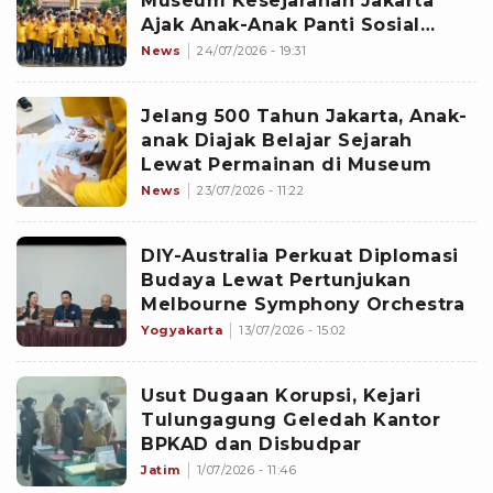
Museum Kesejarahan Jakarta
Ajak Anak-Anak Panti Sosial
Petualang Sejarah
News
24/07/2026 - 19:31
Jelang 500 Tahun Jakarta, Anak-
anak Diajak Belajar Sejarah
Lewat Permainan di Museum
News
23/07/2026 - 11:22
DIY-Australia Perkuat Diplomasi
Budaya Lewat Pertunjukan
Melbourne Symphony Orchestra
Yogyakarta
13/07/2026 - 15:02
Usut Dugaan Korupsi, Kejari
Tulungagung Geledah Kantor
BPKAD dan Disbudpar
Jatim
1/07/2026 - 11:46