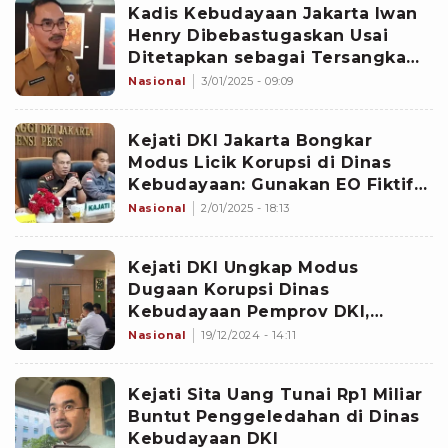
Kadis Kebudayaan Jakarta Iwan
Henry Dibebastugaskan Usai
Ditetapkan sebagai Tersangka
Korupsi
Nasional
3/01/2025 - 09:09
Kejati DKI Jakarta Bongkar
Modus Licik Korupsi di Dinas
Kebudayaan: Gunakan EO Fiktif
dan Stempel Palsu!
Nasional
2/01/2025 - 18:13
Kejati DKI Ungkap Modus
Dugaan Korupsi Dinas
Kebudayaan Pemprov DKI,
Begini Kronologinya
Nasional
19/12/2024 - 14:11
Kejati Sita Uang Tunai Rp1 Miliar
Buntut Penggeledahan di Dinas
Kebudayaan DKI