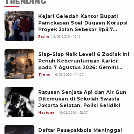
TRENDING
Kejari Geledah Kantor Bupati
Pamekasan Soal Dugaan Korupsi
Proyek Jalan Sebesar Rp3,7
Milliar
Jatim
6/08/2026 - 10:12
Siap-Siap Naik Level! 6 Zodiak Ini
Penuh Keberuntungan Karier
pada 7 Agustus 2026: Gemini
Punya Senjata Utama
Trend
6/08/2026 - 14:07
Ratusan Senjata Api dan Air Gun
Ditemukan di Sekolah Swasta
Jakarta Selatan, Polisi Selidiki
Nasional
6/08/2026 - 12:07
Daftar Pesepakbola Meninggal