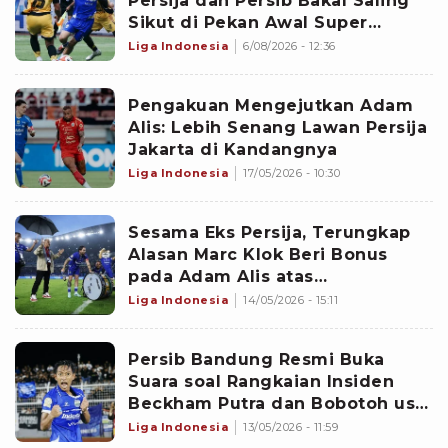
Persija dan Persib Bakal Saling
Sikut di Pekan Awal Super
League 2026/2027
Liga Indonesia
6/08/2026 - 12:36
Pengakuan Mengejutkan Adam
Alis: Lebih Senang Lawan Persija
Jakarta di Kandangnya
Liga Indonesia
17/05/2026 - 10:30
Sesama Eks Persija, Terungkap
Alasan Marc Klok Beri Bonus
pada Adam Alis atas
Kemenangan Persib di El Clasico
Liga Indonesia
14/05/2026 - 15:11
Persib Bandung Resmi Buka
Suara soal Rangkaian Insiden
Beckham Putra dan Bobotoh usai
Kalahkan Persija
Liga Indonesia
13/05/2026 - 11:59