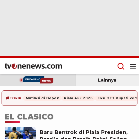
Lainnya
BREAKING
NEWS
#
TOPIK
Mutilasi di Depok
Piala AFF 2026
KPK OTT Bupati Pem
EL CLASICO
Baru Bentrok di Piala Presiden,