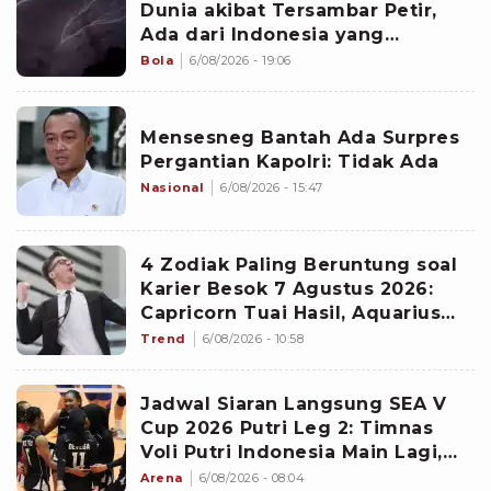
Dunia akibat Tersambar Petir,
Ada dari Indonesia yang
Namanya sudah Tersohor
Bola
6/08/2026 - 19:06
Mensesneg Bantah Ada Surpres
Pergantian Kapolri: Tidak Ada
Nasional
6/08/2026 - 15:47
4 Zodiak Paling Beruntung soal
Karier Besok 7 Agustus 2026:
Capricorn Tuai Hasil, Aquarius
Mencuri Perhatian Atasan
Trend
6/08/2026 - 10:58
Jadwal Siaran Langsung SEA V
Cup 2026 Putri Leg 2: Timnas
Voli Putri Indonesia Main Lagi,
Langsung Hadapi Vietnam
Arena
6/08/2026 - 08:04