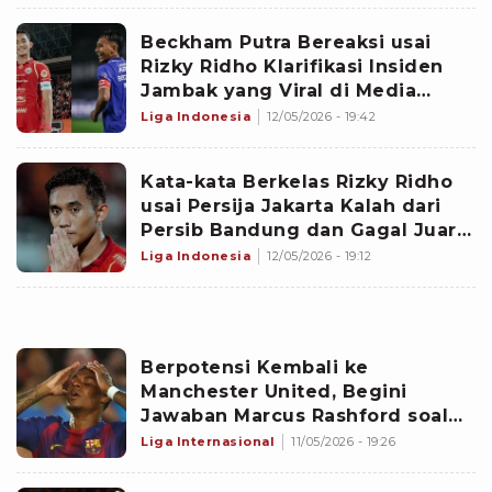
Beckham Putra Bereaksi usai
Rizky Ridho Klarifikasi Insiden
Jambak yang Viral di Media
Sosial, Sikap Pemain Persib Ini
Liga Indonesia
12/05/2026 - 19:42
Jadi Sorotan
Kata-kata Berkelas Rizky Ridho
usai Persija Jakarta Kalah dari
Persib Bandung dan Gagal Juara
Musim Ini, Singgung Soal
Liga Indonesia
12/05/2026 - 19:12
Evaluasi
Berpotensi Kembali ke
Manchester United, Begini
Jawaban Marcus Rashford soal
Masa Depannya di Barcelona
Liga Internasional
11/05/2026 - 19:26