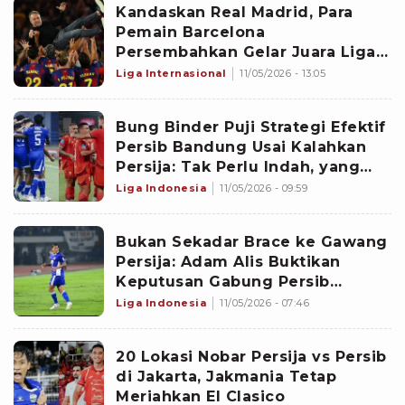
Kandaskan Real Madrid, Para
Pemain Barcelona
Persembahkan Gelar Juara Liga
Spanyol untuk Hansi Flick
Liga Internasional
11/05/2026 - 13:05
Bung Binder Puji Strategi Efektif
Persib Bandung Usai Kalahkan
Persija: Tak Perlu Indah, yang
Penting Tiga Poin
Liga Indonesia
11/05/2026 - 09:59
Bukan Sekadar Brace ke Gawang
Persija: Adam Alis Buktikan
Keputusan Gabung Persib
Bandung Tak Salah
Liga Indonesia
11/05/2026 - 07:46
20 Lokasi Nobar Persija vs Persib
di Jakarta, Jakmania Tetap
Meriahkan El Clasico