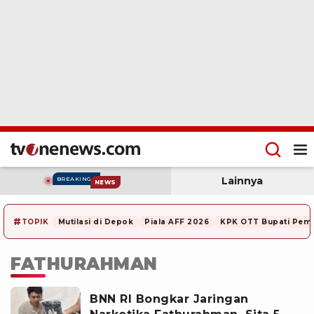
Lainnya
BREAKING
NEWS
#
TOPIK
Mutilasi di Depok
Piala AFF 2026
KPK OTT Bupati Pem
FATHURAHMAN
BNN RI Bongkar Jaringan