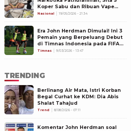
Narkotika Fathurahman, Sita 5
Koper Sabu dan Ribuan Vape
Etomidate
Nasional
19/05/2026 - 21:34
Era John Herdman Dimulai! Ini 3
Pemain yang Berpeluang Debut
di Timnas Indonesia pada FIFA
Series 2026 â
Timnas
9/03/2026 - 13:47
TRENDING
Berlinang Air Mata, Istri Korban
Begal Curhat ke KDM: Dia Abis
Shalat Tahajud
Trend
8/08/2026 - 07:11
Komentar John Herdman soal