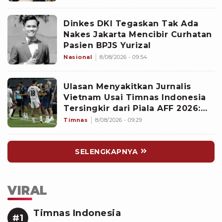
Dinkes DKI Tegaskan Tak Ada
Nakes Jakarta Mencibir Curhatan
Pasien BPJS Yurizal
Nasional
8/08/2026 - 09:54
Ulasan Menyakitkan Jurnalis
Vietnam Usai Timnas Indonesia
Tersingkir dari Piala AFF 2026:
Memalukan!
Timnas
8/08/2026 - 09:29
SELENGKAPNYA
VIRAL
Timnas Indonesia
#1