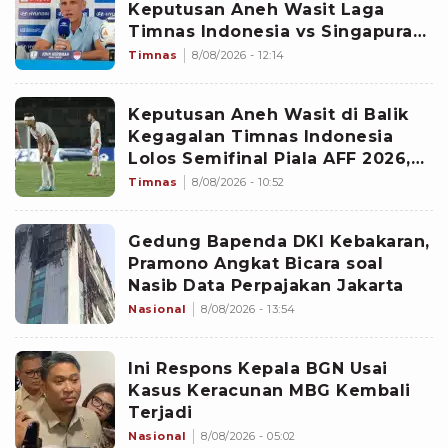
Keputusan Aneh Wasit Laga
Timnas Indonesia vs Singapura
di Piala AFF 2026: Percuma
Timnas
8/08/2026 - 12:14
Bahas Itu
Keputusan Aneh Wasit di Balik
Kegagalan Timnas Indonesia
Lolos Semifinal Piala AFF 2026,
Untungkan Singapura dan
Timnas
8/08/2026 - 10:52
Rugikan Garuda
Gedung Bapenda DKI Kebakaran,
Pramono Angkat Bicara soal
Nasib Data Perpajakan Jakarta
Nasional
8/08/2026 - 13:54
Ini Respons Kepala BGN Usai
Kasus Keracunan MBG Kembali
Terjadi
Nasional
8/08/2026 - 05:02