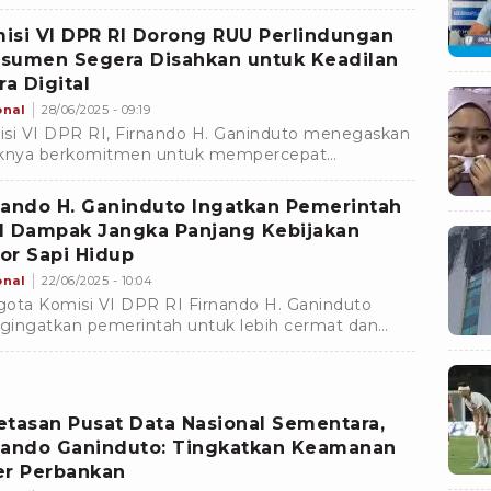
k untuk negara.
isi VI DPR RI Dorong RUU Perlindungan
sumen Segera Disahkan untuk Keadilan
ra Digital
onal
28/06/2025 - 09:19
si VI DPR RI, Firnando H. Ganinduto menegaskan
aknya berkomitmen untuk mempercepat
bahasan Rancangan Undang-Undnag
indungan Konsumen.
nando H. Ganinduto Ingatkan Pemerintah
l Dampak Jangka Panjang Kebijakan
or Sapi Hidup
onal
22/06/2025 - 10:04
ota Komisi VI DPR RI Firnando H. Ganinduto
ingatkan pemerintah untuk lebih cermat dan
ksana dalam membuka kran impor sapi hidup secara
r-besaran
etasan Pusat Data Nasional Sementara,
nando Ganinduto: Tingkatkan Keamanan
er Perbankan