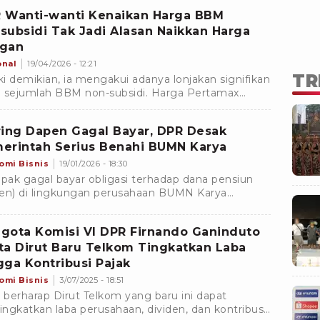
san
 Wanti-wanti Kenaikan Harga BBM
subsidi Tak Jadi Alasan Naikkan Harga
gan
onal
19/04/2026 - 12:21
TR
i demikian, ia mengakui adanya lonjakan signifikan
 sejumlah BBM non-subsidi. Harga Pertamax
o melonjak dari Rp13.100 menjadi Rp19.400 per
ring Dapen Gagal Bayar, DPR Desak
erintah Serius Benahi BUMN Karya
omi Bisnis
19/01/2026 - 18:30
ak gagal bayar obligasi terhadap dana pensiun
en) di lingkungan perusahaan BUMN Karya
uat anggota Komisi VI Dewan Perwakilan
at Republik Indonesia bersuara.
gota Komisi VI DPR Firnando Ganinduto
ta Dirut Baru Telkom Tingkatkan Laba
gga Kontribusi Pajak
omi Bisnis
3/07/2025 - 18:51
berharap Dirut Telkom yang baru ini dapat
ngkatkan laba perusahaan, dividen, dan kontribusi