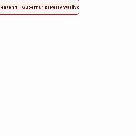
Menteng
Gubernur BI Perry Warjiyo Mundur