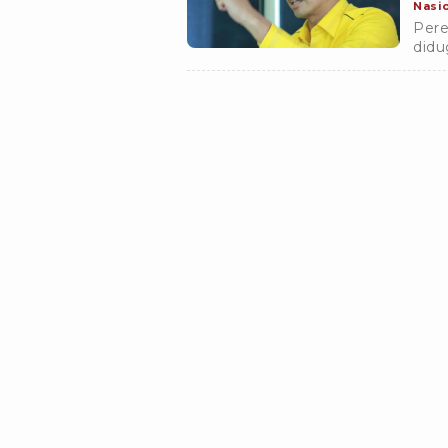
Nasi
Pere
didu
kere