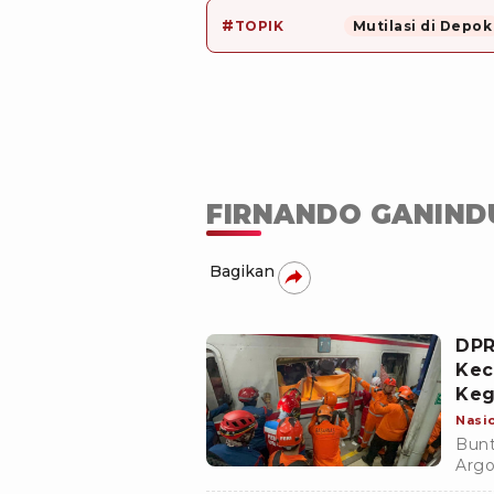
#
TOPIK
Mutilasi di Depok
FIRNANDO GANIN
Bagikan
DPR
Kec
Keg
Nasi
Bunt
Argo
yang