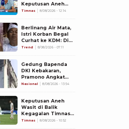
Keputusan Aneh
Wasit Laga Timnas
Timnas
8/08/2026 - 12:14
Indonesia vs
Singapura di Piala
Berlinang Air Mata,
AFF 2026: Percuma
Istri Korban Begal
Bahas Itu
Curhat ke KDM: Dia
Abis Shalat Tahajud
Trend
8/08/2026 - 07:11
Gedung Bapenda
DKI Kebakaran,
Pramono Angkat
Bicara soal Nasib
Nasional
8/08/2026 - 13:54
Data Perpajakan
Jakarta
Keputusan Aneh
Wasit di Balik
Kegagalan Timnas
Indonesia Lolos
Timnas
8/08/2026 - 10:52
Semifinal Piala AFF