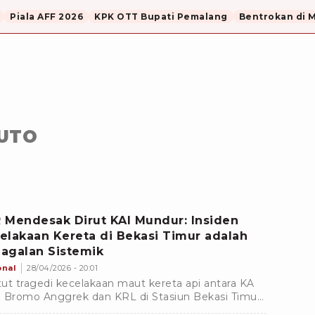
Piala AFF 2026
KPK OTT Bupati Pemalang
Bentrokan di 
DUTO
 Mendesak Dirut KAI Mundur: Insiden
elakaan Kereta di Bekasi Timur adalah
agalan Sistemik
onal
28/04/2026 - 20:01
ut tragedi kecelakaan maut kereta api antara KA
 Bromo Anggrek dan KRL di Stasiun Bekasi Timur
 mengakibatkan puluhan korban luka-luka dan