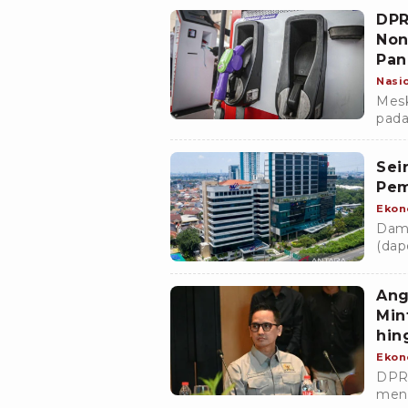
bela
DPR
Non
Pan
Nasi
Mesk
pada
Turb
liter.
Sei
Pem
Ekon
Damp
(dap
memb
Raky
Ang
Min
hin
Ekon
DPR 
meni