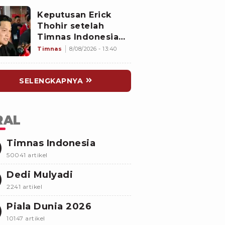
2026, Untungkan
Keputusan Erick
Singapura dan
Thohir setelah
Rugikan Garuda
Timnas Indonesia
Gagal Lolos
Timnas
8/08/2026 - 13:40
Semifinal Piala AFF
2026: Skuad John
SELENGKAPNYA
Herdman Dievaluasi
RAL
Timnas Indonesia
50041 artikel
Dedi Mulyadi
2241 artikel
Piala Dunia 2026
10147 artikel