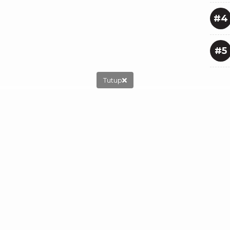
#4
#5
Tutup