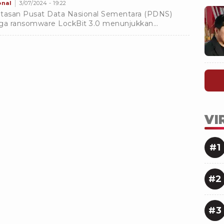
onal
3/07/2024 - 19:22
tasan Pusat Data Nasional Sementara (PDNS)
ga ransomware LockBit 3.0 menunjukkan
ntanan infrastruktur IT dari serangan hacker.
VI
#1
#2
#3