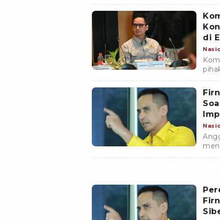
paja
Kom
Kon
di E
Nasi
Komi
pih
pem
Perl
Fir
Soa
Imp
Nasi
Angg
meng
bija
besa
Per
Fir
Sib