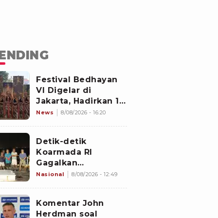
ENDING
Festival Bedhayan
VI Digelar di
Jakarta, Hadirkan 16
Kelompok Tari dari
News
8/08/2026 - 16:20
Berbagai Daerah
Detik-detik
Koarmada RI
Gagalkan
Penyelundupan 1,3
Nasional
8/08/2026 - 12:49
Ton Diduga
Narkotika di
Komentar John
Perairan Bintan
Herdman soal