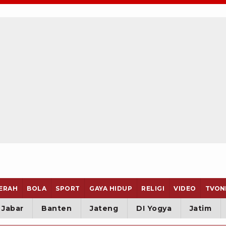
ERAH
BOLA
SPORT
GAYA HIDUP
RELIGI
VIDEO
TVON
Jabar
Banten
Jateng
DI Yogya
Jatim