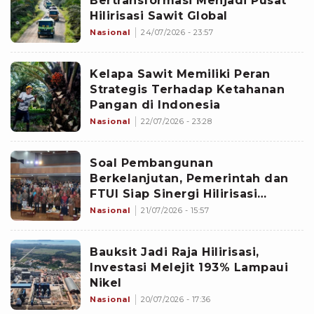
Bertransformasi Menjadi Pusat
Hilirisasi Sawit Global
Nasional
24/07/2026 - 23:57
Kelapa Sawit Memiliki Peran
Strategis Terhadap Ketahanan
Pangan di Indonesia
Nasional
22/07/2026 - 23:28
Soal Pembangunan
Berkelanjutan, Pemerintah dan
FTUI Siap Sinergi Hilirisasi
Teknologi
Nasional
21/07/2026 - 15:57
Bauksit Jadi Raja Hilirisasi,
Investasi Melejit 193% Lampaui
Nikel
Nasional
20/07/2026 - 17:36