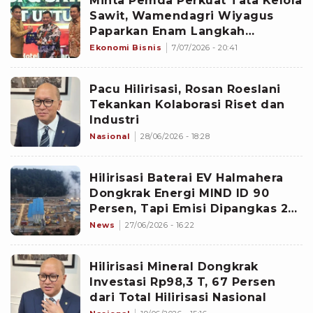
Minta Pemda Perkuat Tata Kelola
Sawit, Wamendagri Wiyagus
Paparkan Enam Langkah
Strategis: Contoh Sukses
Ekonomi Bisnis
7/07/2026 - 20:41
Hilirisasi
Pacu Hilirisasi, Rosan Roeslani
Tekankan Kolaborasi Riset dan
Industri
Nasional
28/06/2026 - 18:28
Hilirisasi Baterai EV Halmahera
Dongkrak Energi MIND ID 90
Persen, Tapi Emisi Dipangkas 2
Juta Ton CO2e
News
27/06/2026 - 16:22
Hilirisasi Mineral Dongkrak
Investasi Rp98,3 T, 67 Persen
dari Total Hilirisasi Nasional