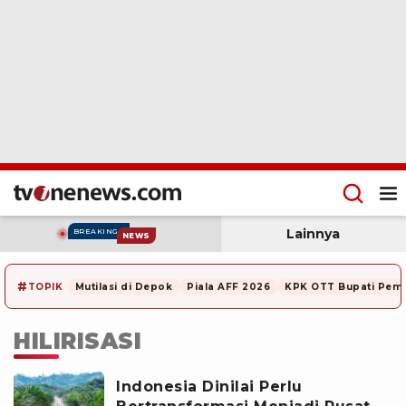
Lainnya
BREAKING
NEWS
#
TOPIK
Mutilasi di Depok
Piala AFF 2026
KPK OTT Bupati Pem
HILIRISASI
Indonesia Dinilai Perlu