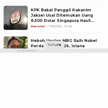
KPK Bakal Panggil Kakanim
Jaksel Usai Ditemukan Uang
8.500 Dolar Singapura Hasil
Penggeledahan
Nasional
7/08/2026 - 02:48
Heboh Usulan MBG Raih Nobel
TUTUP
Perdamaian 2026, Istana
Akhirnya Buka Suara
ADVERTISEMENT
Nasional
7/08/2026 - 00:34
Lewat Diskusi Persoalan Bangsa
di Yogyakarta, Gerakan Iqra
Indonesia Terbentuk
Jateng
7/08/2026 - 03:06
Geger! PSSI-nya Korea Selatan
Dituding Biayai Hiburan Seks