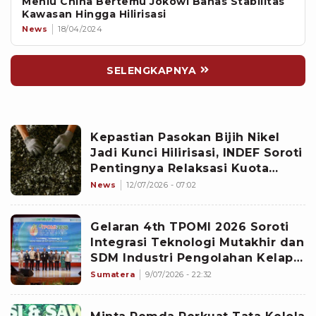
Menlu China Bertemu Jokowi Bahas Stabilitas
Kawasan Hingga Hilirisasi
News
18/04/2024
SELENGKAPNYA
Kepastian Pasokan Bijih Nikel
Jadi Kunci Hilirisasi, INDEF Soroti
Pentingnya Relaksasi Kuota
Produksi
News
12/07/2026 - 07:02
Gelaran 4th TPOMI 2026 Soroti
Integrasi Teknologi Mutakhir dan
SDM Industri Pengolahan Kelapa
Sawit Berkelanjutan
Sumatera
9/07/2026 - 22:32