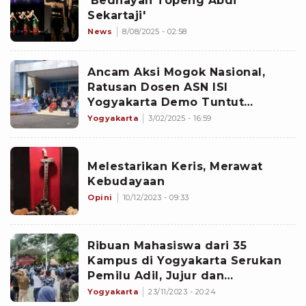
'Bedhayan Topeng Abdi
Sekartaji'
News
8/08/2025 - 02:58
Ancam Aksi Mogok Nasional,
Ratusan Dosen ASN ISI
Yogyakarta Demo Tuntut
Pemerintah Cairkan Tukin
Yogyakarta
3/02/2025 - 16:59
Melestarikan Keris, Merawat
Kebudayaan
Opini
10/12/2023 - 09:33
Ribuan Mahasiswa dari 35
Kampus di Yogyakarta Serukan
Pemilu Adil, Jujur dan
Demokratis
Yogyakarta
23/11/2023 - 20:24