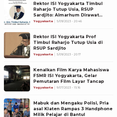
Rektor ISI Yogyakarta Timbul
Raharjo Tutup Usia, RSUP
Sardjito: Almarhum Dirawat
Sejak 2 September 2023.
Yogyakarta
5/09/2023 - 20:46
Rektor ISI Yogyakarta Prof
Timbul Raharjo Tutup Usia di
RSUP Sardjito
Yogyakarta
5/09/2023 - 20:17
Kenalkan Film Karya Mahasiswa
FSMR ISI Yogyakarta, Gelar
Pemutaran Film Layar Tancap
Yogyakarta
9/07/2023 - 15:16
Mabuk dan Mengaku Polisi, Pria
asal Klaten Rampas 3 Handphone
Milik Pelajar di Bantul