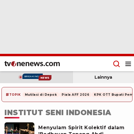
Lainnya
BREAKING
NEWS
#
TOPIK
Mutilasi di Depok
Piala AFF 2026
KPK OTT Bupati Pem
INSTITUT SENI INDONESIA
Menyulam Spirit Kolektif dalam