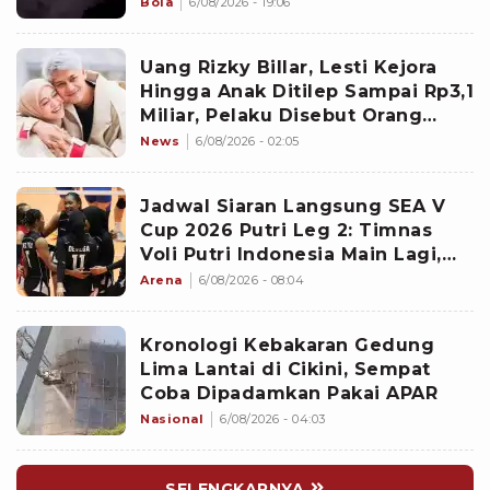
Namanya sudah Tersohor
Bola
6/08/2026 - 19:06
Uang Rizky Billar, Lesti Kejora
Hingga Anak Ditilep Sampai Rp3,1
Miliar, Pelaku Disebut Orang
Terdekat
News
6/08/2026 - 02:05
Jadwal Siaran Langsung SEA V
Cup 2026 Putri Leg 2: Timnas
Voli Putri Indonesia Main Lagi,
Langsung Hadapi Vietnam
Arena
6/08/2026 - 08:04
Kronologi Kebakaran Gedung
Lima Lantai di Cikini, Sempat
Coba Dipadamkan Pakai APAR
Nasional
6/08/2026 - 04:03
SELENGKAPNYA