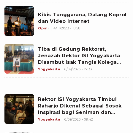
Kikis Tunggarana, Dalang Koprol
dan Video Internet
Opini
4/11/2023 - 18:58
Tiba di Gedung Rektorat,
Jenazah Rektor ISI Yogyakarta
Disambut Isak Tangis Kolega
dan Mahasiswa
Yogyakarta
6/09/2023 - 17:33
Rektor ISI Yogyakarta Timbul
Raharjo Dikenal Sebagai Sosok
Inspirasi bagi Seniman dan
Ekonomi Kreatif
Yogyakarta
6/09/2023 - 09:42