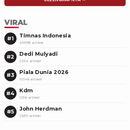
VIRAL
Timnas Indonesia
#1
49998 artikel
Dedi Mulyadi
#2
2234 artikel
Piala Dunia 2026
#3
10146 artikel
Kdm
#4
1256 artikel
John Herdman
#5
2639 artikel