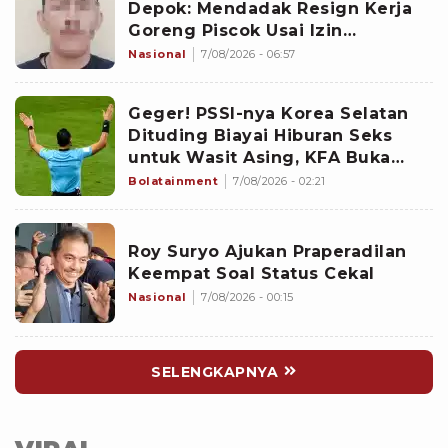
Depok: Mendadak Resign Kerja
Goreng Piscok Usai Izin
Interview di Mal
Nasional
7/08/2026 - 06:57
Geger! PSSI-nya Korea Selatan
Dituding Biayai Hiburan Seks
untuk Wasit Asing, KFA Buka
Suara
Bolatainment
7/08/2026 - 02:21
Roy Suryo Ajukan Praperadilan
Keempat Soal Status Cekal
Nasional
7/08/2026 - 00:15
SELENGKAPNYA