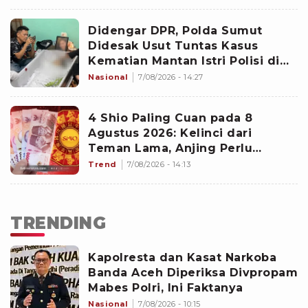
Didengar DPR, Polda Sumut
Didesak Usut Tuntas Kasus
Kematian Mantan Istri Polisi di
Medan
Nasional
7/08/2026 - 14:27
4 Shio Paling Cuan pada 8
Agustus 2026: Kelinci dari
Teman Lama, Anjing Perlu
Waspada
Trend
7/08/2026 - 14:13
TRENDING
Kapolresta dan Kasat Narkoba
Banda Aceh Diperiksa Divpropam
Mabes Polri, Ini Faktanya
Nasional
7/08/2026 - 10:15