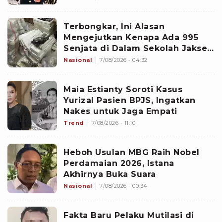
Terbongkar, Ini Alasan
Mengejutkan Kenapa Ada 995
Senjata di Dalam Sekolah Jaksel
Sejak 2020
Nasional
7/08/2026 - 04:32
Maia Estianty Soroti Kasus
Yurizal Pasien BPJS, Ingatkan
Nakes untuk Jaga Empati
Trend
7/08/2026 - 11:10
Heboh Usulan MBG Raih Nobel
Perdamaian 2026, Istana
Akhirnya Buka Suara
Nasional
7/08/2026 - 00:34
Fakta Baru Pelaku Mutilasi di