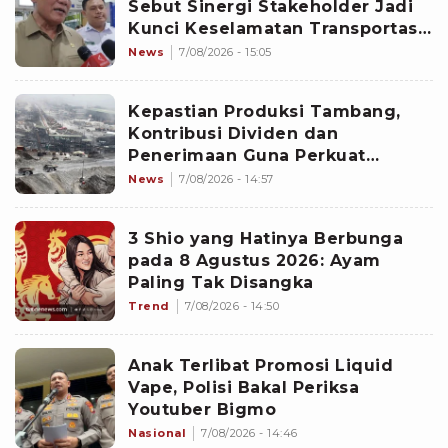
Sebut Sinergi Stakeholder Jadi
Kunci Keselamatan Transportasi
Laut
News
7/08/2026 - 15:05
Kepastian Produksi Tambang,
Kontribusi Dividen dan
Penerimaan Guna Perkuat
Kedaulatan
News
7/08/2026 - 14:57
3 Shio yang Hatinya Berbunga
pada 8 Agustus 2026: Ayam
Paling Tak Disangka
Trend
7/08/2026 - 14:50
Anak Terlibat Promosi Liquid
Vape, Polisi Bakal Periksa
Youtuber Bigmo
Nasional
7/08/2026 - 14:46