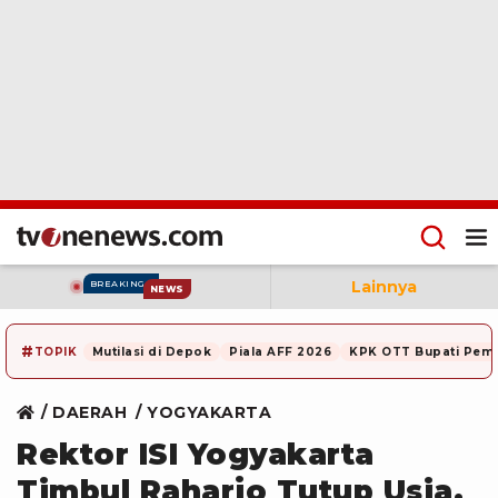
Lainnya
BREAKING
NEWS
#
TOPIK
Mutilasi di Depok
Piala AFF 2026
KPK OTT Bupati Pem
DAERAH
YOGYAKARTA
Rektor ISI Yogyakarta
Timbul Raharjo Tutup Usia,