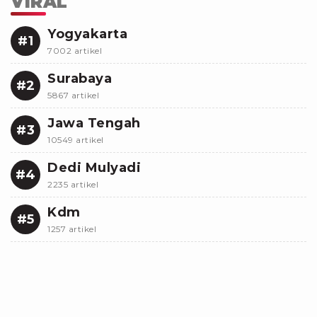
VIRAL
Yogyakarta
#1
7002 artikel
Surabaya
#2
5867 artikel
Jawa Tengah
#3
10549 artikel
Dedi Mulyadi
#4
2235 artikel
Kdm
#5
1257 artikel