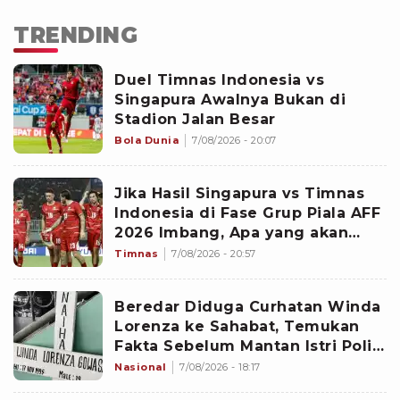
TRENDING
Duel Timnas Indonesia vs
Singapura Awalnya Bukan di
Stadion Jalan Besar
Bola Dunia
7/08/2026 - 20:07
Jika Hasil Singapura vs Timnas
Indonesia di Fase Grup Piala AFF
2026 Imbang, Apa yang akan
Terjadi?
Timnas
7/08/2026 - 20:57
Beredar Diduga Curhatan Winda
Lorenza ke Sahabat, Temukan
Fakta Sebelum Mantan Istri Polisi
di Medan Tewas
Nasional
7/08/2026 - 18:17