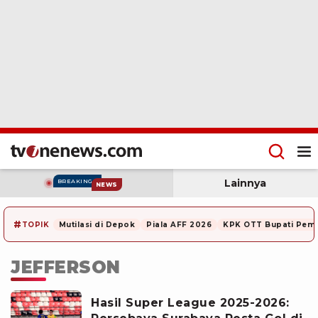
Lainnya
BREAKING
NEWS
#
TOPIK
Mutilasi di Depok
Piala AFF 2026
KPK OTT Bupati Pem
JEFFERSON
Hasil Super League 2025-2026: