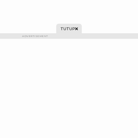
TUTUP
ADVERTISEMENT