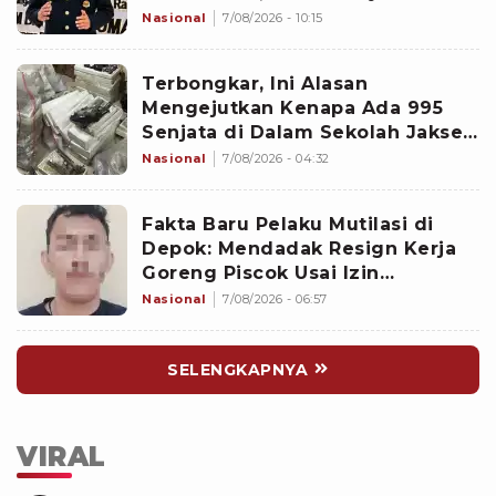
Nasional
7/08/2026 - 10:15
Terbongkar, Ini Alasan
Mengejutkan Kenapa Ada 995
Senjata di Dalam Sekolah Jaksel
Sejak 2020
Nasional
7/08/2026 - 04:32
Fakta Baru Pelaku Mutilasi di
Depok: Mendadak Resign Kerja
Goreng Piscok Usai Izin
Interview di Mal
Nasional
7/08/2026 - 06:57
SELENGKAPNYA
VIRAL