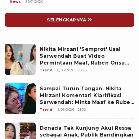
News
31/01/2020
SELENGKAPNYA
Nikita Mirzani 'Semprot' Usai
Sarwendah Buat Video
Permintaan Maaf, Ruben Onsu
Cuma Respons Begini
Trend
6/06/2026 - 23:23
Sampai Turun Tangan, Nikita
Mirzani Komentari Klarifikasi
Sarwendah: Minta Maaf ke Ruben
Onsu, Bukan Netizen
Trend
5/06/2026 - 21:02
Denada Tak Kunjung Akui Ressa
sebagai Anak, Publik Bandingkan