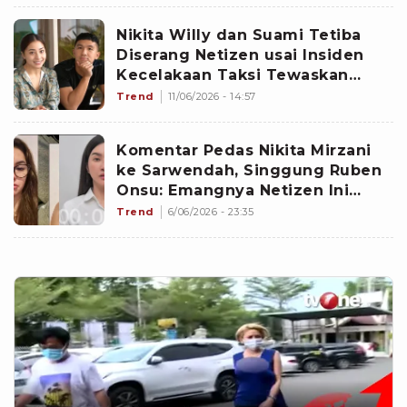
Nikita Willy dan Suami Tetiba
Diserang Netizen usai Insiden
Kecelakaan Taksi Tewaskan
Pasutri Viral, Ada Apa?
Trend
11/06/2026 - 14:57
Komentar Pedas Nikita Mirzani
ke Sarwendah, Singgung Ruben
Onsu: Emangnya Netizen Ini
yang Kasih Makan Anak Loe?
Trend
6/06/2026 - 23:35