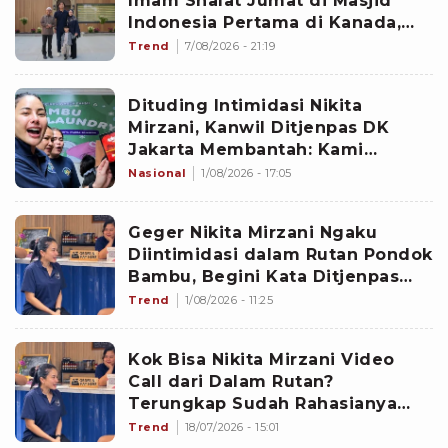
Imam Shalat Jumat di Masjid
Indonesia Pertama di Kanada,
Getaran Al-Quran Indra Priawan
Trend
7/08/2026 - 21:19
Dipuji
Dituding Intimidasi Nikita
Mirzani, Kanwil Ditjenpas DK
Jakarta Membantah: Kami
Pastikan Tidak Ada!
Nasional
1/08/2026 - 17:05
Geger Nikita Mirzani Ngaku
Diintimidasi dalam Rutan Pondok
Bambu, Begini Kata Ditjenpas
DKI
Trend
1/08/2026 - 11:25
Kok Bisa Nikita Mirzani Video
Call dari Dalam Rutan?
Terungkap Sudah Rahasianya
usai Dituduh Bawa HP
Trend
18/07/2026 - 15:01