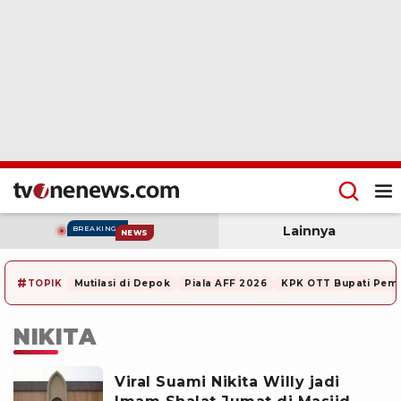
Lainnya
BREAKING
NEWS
#
TOPIK
Mutilasi di Depok
Piala AFF 2026
KPK OTT Bupati Pem
NIKITA
Viral Suami Nikita Willy jadi