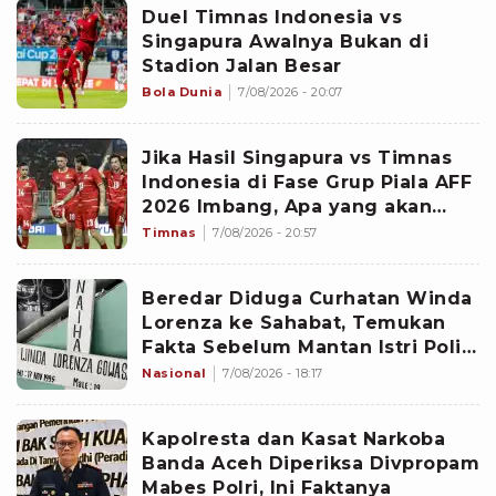
Duel Timnas Indonesia vs
Singapura Awalnya Bukan di
Stadion Jalan Besar
Bola Dunia
7/08/2026 - 20:07
Jika Hasil Singapura vs Timnas
Indonesia di Fase Grup Piala AFF
2026 Imbang, Apa yang akan
Terjadi?
Timnas
7/08/2026 - 20:57
Beredar Diduga Curhatan Winda
Lorenza ke Sahabat, Temukan
Fakta Sebelum Mantan Istri Polisi
di Medan Tewas
Nasional
7/08/2026 - 18:17
Kapolresta dan Kasat Narkoba
Banda Aceh Diperiksa Divpropam
Mabes Polri, Ini Faktanya