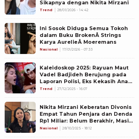
Sikapnya dengan Nikita Mirzani
Trend
28/01/2026 - 14:42
Ini Sosok Diduga Semua Tokoh
dalam Buku BrokenÂ Strings
Karya AurelieÂ Moeremans
Nasional
17/01/2026 - 07:33
Kaleidoskop 2025: Rayuan Maut
Vadel Badjideh Berujung pada
Laporan Polisi, Eks Kekasih Anak
Nikita Mirzani Itu Terancam 15
Trend
27/12/2025 - 16:07
Tahun Penjara
Nikita Mirzani Keberatan Divonis
Empat Tahun Penjara dan Denda
Rp1 Miliar: Belum Berakhir, Masih
Ada Banding
Nasional
28/10/2025 - 18:12