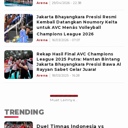
Arena
29/04/2026 - 22:38
Jakarta Bhayangkara Presisi Resmi
Kembali Datangkan Noumory Keita
untuk AVC Menâs Volleyball
Champions League 2026
Arena
16/03/2026 - 07:07
Rekap Hasil Final AVC Champions
League 2025 Putra: Mantan Bintang
Jakarta Bhayangkara Presisi Bawa Al
Rayyan Sabet Gelar Juara!
Arena
18/05/2025 - 16:28
Muat Lainnya...
TRENDING
Duel Timnas Indonesia vs