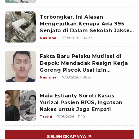
Terbongkar, Ini Alasan
Mengejutkan Kenapa Ada 995
Senjata di Dalam Sekolah Jaksel
Sejak 2020
Nasional
7/08/2026 - 04:32
Fakta Baru Pelaku Mutilasi di
Depok: Mendadak Resign Kerja
Goreng Piscok Usai Izin
Interview di Mal
Nasional
7/08/2026 - 06:57
Maia Estianty Soroti Kasus
Yurizal Pasien BPJS, Ingatkan
Nakes untuk Jaga Empati
Trend
7/08/2026 - 11:10
SELENGKAPNYA