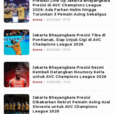
Prediksi Line Up Jakarta Bhayangkara
Presisi di AVC Champions League
2026: Ada Farhan Halim hingga
Turunkan 3 Pemain Asing Sekaligus
Arena
5/05/2026 - 07:37
Jakarta Bhayangkara Presisi Tiba di
Pontianak, Siap Unjuk Gigi di AVC
Champions League 2026
Arena
5/05/2026 - 07:03
Jakarta Bhayangkara Presisi Resmi
Kembali Datangkan Noumory Keita
untuk AVC Champions League 2026
Arena
4/05/2026 - 11:42
Jakarta Bhayangkara Presisi
Dikabarkan Rekrut Pemain Asing Asal
Slovenia untuk AVC Champions
League 2026