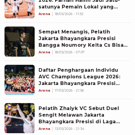
2026: Farhan Halim Jadi Satu-
satunya Pemain Lokal yang
Tembus 10 Besar
Arena
18/05/2026 - 11:55
Sempat Menangis, Pelatih
Jakarta Bhayangkara Presisi
Bangga Noumory Keita Cs Bisa
Cetak Sejarah di AVC Champions
Arena
18/05/2026 - 07:07
League 2026
Daftar Penghargaan Individu
AVC Champions League 2026:
Jakarta Bhayangkara Presisi
Borong Gelar, Noumory Keita
Arena
17/05/2026 - 21:56
MVP
Pelatih Zhaiyk VC Sebut Duel
Sengit Melawan Jakarta
Bhayangkara Presisi di Laga
Pembuka AVC Champions
Arena
13/05/2026 - 21:34
League 2026 Seperti Final