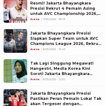
Resmi! Jakarta Bhayangkara
Presisi Rekrut 4 Pemain Asing
untuk AVC Championship 2026,
Terbaru Outside Hitter Asal
Arena
7/05/2026 - 09:19
Slovenia
Jakarta Bhayangkara Presisi
Siapkan Super Team untuk AVC
Champions League 2026, Rekrut
4 Pemain Kelas Dunia
Arena
6/05/2026 - 15:40
Tak Lagi Singgung Megawati
Hangestri, Media Korea Kini
Soroti Jakarta Bhayangkara
Presisi Jelang AVC Champions
Arena
6/05/2026 - 12:55
League 2026
Jakarta Bhayangkara Presisi
Pastikan Peran Pemain Lokal Tak
akan Tergeser dengan