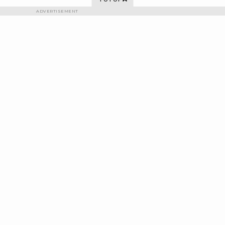
ADVERTISEMENT
Ikuti kami di: