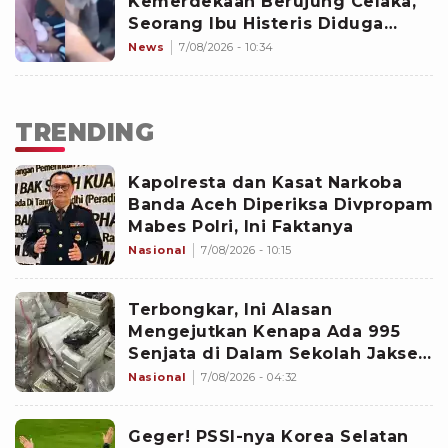
Kemerdekaan Berujung Celaka,
Seorang Ibu Histeris Diduga
Ditabrak Oknum Polisi
News
7/08/2026 - 10:34
TRENDING
Kapolresta dan Kasat Narkoba
Banda Aceh Diperiksa Divpropam
Mabes Polri, Ini Faktanya
Nasional
7/08/2026 - 10:15
Terbongkar, Ini Alasan
Mengejutkan Kenapa Ada 995
Senjata di Dalam Sekolah Jaksel
Sejak 2020
Nasional
7/08/2026 - 04:32
Geger! PSSI-nya Korea Selatan