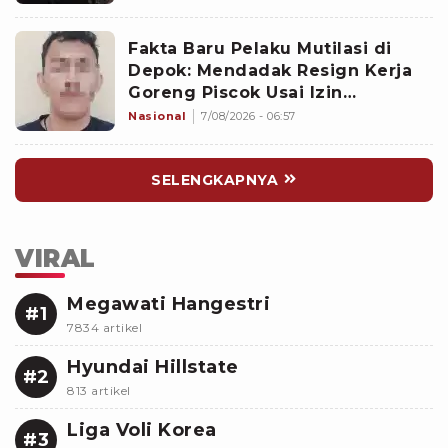
Fakta Baru Pelaku Mutilasi di
Depok: Mendadak Resign Kerja
Goreng Piscok Usai Izin
Interview di Mal
Nasional
7/08/2026 - 06:57
SELENGKAPNYA
VIRAL
Megawati Hangestri
#1
7834 artikel
Hyundai Hillstate
#2
813 artikel
Liga Voli Korea
#3