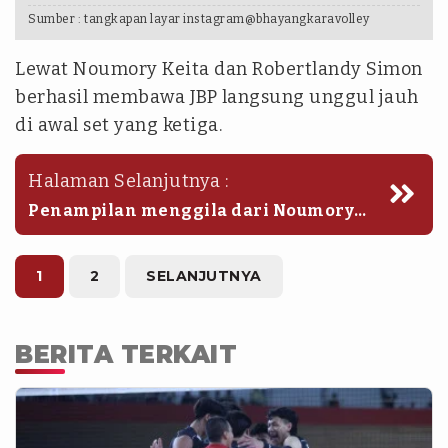
Sumber :
tangkapan layar instagram@bhayangkaravolley
Lewat Noumory Keita dan Robertlandy Simon
berhasil membawa JBP langsung unggul jauh
di awal set yang ketiga.
Halaman Selanjutnya :
Penampilan menggila dari Noumory
Keita benar-benar membuat Zhaiyk VC
kewalahan pada set yang ketiga.
1
2
SELANJUTNYA
BERITA TERKAIT