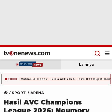
Lainnya
BREAKING
NEWS
#
TOPIK
Mutilasi di Depok
Piala AFF 2026
KPK OTT Bupati Pem
SPORT
ARENA
Hasil AVC Champions
League 2026: Noumory