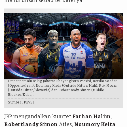
menurunkan skuad terbaiknya.
Empat pemain asing Jakarta Bhayangkara Presisi, Bardia Saadat
(Opposite/Iran), Noumory Kieta (Outside Hitter/Mali), Rok Mozic
(Outside Hitter/Slovenia) dan Robertlandy Simon (Middle
Blocker/Kuba).
Sumber :
PBVSI
JBP mengandalkan kuartet
Farhan Halim
,
Robertlandy Simon
Aties,
Noumory Keita