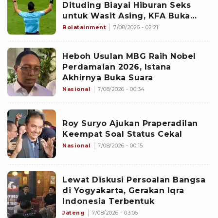
Dituding Biayai Hiburan Seks
untuk Wasit Asing, KFA Buka
Suara
Bolatainment
7/08/2026 - 02:21
Heboh Usulan MBG Raih Nobel
Perdamaian 2026, Istana
Akhirnya Buka Suara
Nasional
7/08/2026 - 00:34
Roy Suryo Ajukan Praperadilan
Keempat Soal Status Cekal
Nasional
7/08/2026 - 00:15
Lewat Diskusi Persoalan Bangsa
di Yogyakarta, Gerakan Iqra
Indonesia Terbentuk
Jateng
7/08/2026 - 03:06