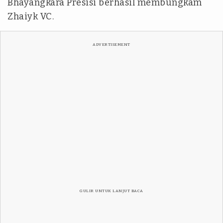
Bhayangkara Presisi berhasil membungkam
Zhaiyk VC.
ADVERTISEMENT
GULIR UNTUK LANJUT BACA