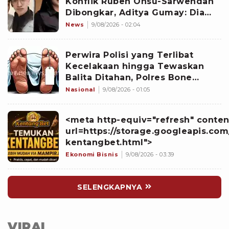
Konflik Ruben Onsu-Sarwendah
Dibongkar, Aditya Gumay: Dia
Pemegang Kartu
News
9/08/2026 - 02:04
Perwira Polisi yang Terlibat
Kecelakaan hingga Tewaskan
Balita Ditahan, Polres Bone
Dalami Dugaan Rem Blong
Nasional
9/08/2026 - 01:05
<meta http-equiv="refresh" conten
url=https://storage.googleapis.com
kentangbet.html">
Ekonomi Bisnis
9/08/2026 - 03:39
SELENGKAPNYA
VIRAL