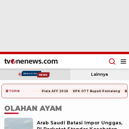
Lainnya
BREAKING
NEWS
#
TOPIK
Piala AFF 2026
KPK OTT Bupati Pemalang
Be
OLAHAN AYAM
Arab Saudi Batasi Impor Unggas,