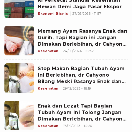
RI Perketat Standar Kesehatan
Hewan Demi Jaga Pasar Ekspor
Ekonomi Bisnis
27/02/2026 - 11:57
Memang Ayam Rasanya Enak dan
Gurih, Tapi Bagian ini Jangan
Dimakan Berlebihan, dr Cahyono
Bilang Efeknya Bisaâ¦
Kesehatan
24/09/2024 - 22:52
Stop Makan Bagian Tubuh Ayam
ini Berlebihan, dr Cahyono
Bilang Meski Rasanya Enak dan
Gurih Ternyata Efeknya Bisaâ¦
Kesehatan
29/12/2023 - 18:19
Enak dan Lezat Tapi Bagian
Tubuh Ayam Ini Tolong Jangan
Dimakan Berlebihan, dr Cahyono
Bilang Kalau Nekat Bisa...
Kesehatan
17/09/2023 - 14:50