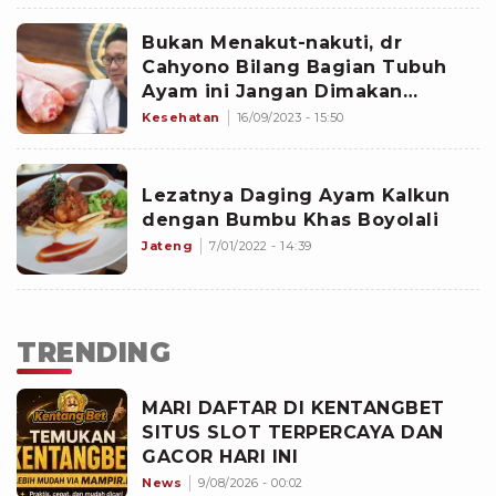
Bukan Menakut-nakuti, dr
Cahyono Bilang Bagian Tubuh
Ayam ini Jangan Dimakan
Berlebihan, Ternyata Efeknya
Kesehatan
16/09/2023 - 15:50
Mengerikan
Lezatnya Daging Ayam Kalkun
dengan Bumbu Khas Boyolali
Jateng
7/01/2022 - 14:39
TRENDING
MARI DAFTAR DI KENTANGBET
SITUS SLOT TERPERCAYA DAN
GACOR HARI INI
News
9/08/2026 - 00:02