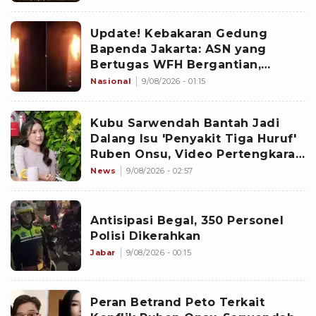
Update! Kebakaran Gedung
Bapenda Jakarta: ASN yang
Bertugas WFH Bergantian,
Pramono Pastikan Layanan Tetap
Nasional
9/08/2026 - 01:15
Berjalan
Kubu Sarwendah Bantah Jadi
Dalang Isu 'Penyakit Tiga Huruf'
Ruben Onsu, Video Pertengkaran
Ikut Disorot
News
9/08/2026 - 02:57
Antisipasi Begal, 350 Personel
Polisi Dikerahkan
Jabar
9/08/2026 - 00:15
Peran Betrand Peto Terkait