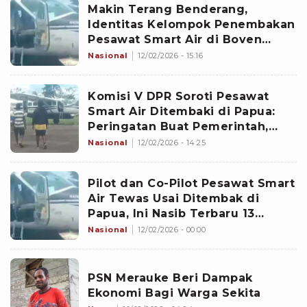
Makin Terang Benderang,
Identitas Kelompok Penembakan
Pesawat Smart Air di Boven
Digoel Mulai Tercium
Nasional
12/02/2026 - 15:16
Komisi V DPR Soroti Pesawat
Smart Air Ditembaki di Papua:
Peringatan Buat Pemerintah,
Papua Tak Bisa Disamakan
Nasional
12/02/2026 - 14:25
Pilot dan Co-Pilot Pesawat Smart
Air Tewas Usai Ditembak di
Papua, Ini Nasib Terbaru 13
Penumpang
Nasional
12/02/2026 - 00:00
PSN Merauke Beri Dampak
Ekonomi Bagi Warga Sekita