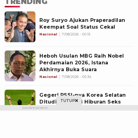
TRENDING
Roy Suryo Ajukan Praperadilan
Keempat Soal Status Cekal
Nasional
7/08/2026 - 00:15
Heboh Usulan MBG Raih Nobel
Perdamaian 2026, Istana
Akhirnya Buka Suara
Nasional
7/08/2026 - 00:34
Geger! PSSI-nya Korea Selatan
TUTUP
Dituding Biayai Hiburan Seks
untuk Wasit Asing, KFA Buka
ADVERTISEMENT
Suara
Bolatainment
7/08/2026 - 02:21
Lewat Diskusi Persoalan Bangsa