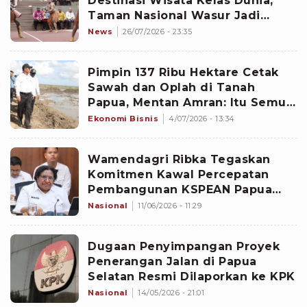
Destinasi Wisata Kelas Dunia,
Taman Nasional Wasur Jadi
Sorotan
News
26/07/2026 - 23:35
Pimpin 137 Ribu Hektare Cetak
Sawah dan Oplah di Tanah
Papua, Mentan Amran: Itu Semua
Milik Rakyat
Ekonomi Bisnis
4/07/2026 - 13:34
Wamendagri Ribka Tegaskan
Komitmen Kawal Percepatan
Pembangunan KSPEAN Papua
Selatan
Nasional
11/06/2026 - 11:29
Dugaan Penyimpangan Proyek
Penerangan Jalan di Papua
Selatan Resmi Dilaporkan ke KPK
Nasional
14/05/2026 - 21:01