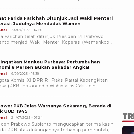
 menyantap menu makanan Makan Bergizi Gratis
).
at Farida Farichah Ditunjuk Jadi Wakil Menteri
erasi: Judulnya Mendadak Wamen
onal
24/09/2025 - 14:50
da Farichah telah ditunjuk Presiden RI Prabowo
anto menjadi Wakil Menteri Koperasi (Wamenkop).
da lantas bercerita mengenai awal mula dirinya
rikan mandat tersebut
 Ingatkan Menkeu Purbaya: Pertumbuhan
nomi 8 Persen Bukan Sekadar Angka!
onal
9/09/2025 - 16:39
ota Komisi XI DPR RI Fraksi Partai Kebangkitan
sa (PKB) Hasanuddin Wahid alias Cak Udin
ampaikan harapan besar kepada Menteri
ngan (Menkeu) yang baru saja dilantik, Purbaya
i Sadewa
owo: PKB Jelas Warnanya Sekarang, Berada di
ak UUD 1945
TR
onal
24/07/2025 - 07:24
iden Prabowo Subianto mengucapkan terima kasih
da PKB atas dukungannya terhadap pemerintah,