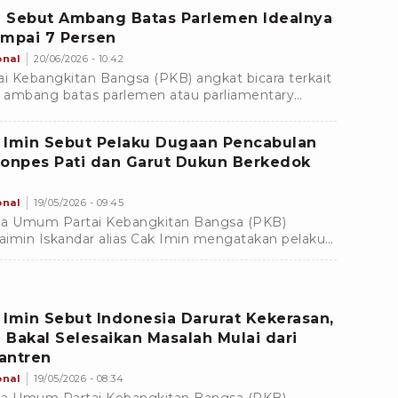
 Sebut Ambang Batas Parlemen Idealnya
ampai 7 Persen
onal
20/06/2026 - 10:42
ai Kebangkitan Bangsa (PKB) angkat bicara terkait
l ambang batas parlemen atau parliamentary
shold yang dianggap ideal.
 Imin Sebut Pelaku Dugaan Pencabulan
Ponpes Pati dan Garut Dukun Berkedok
onal
19/05/2026 - 09:45
a Umum Partai Kebangkitan Bangsa (PKB)
imin Iskandar alias Cak Imin mengatakan pelaku
an pencabulan terhadap santri di Pati, Jawa
ah, adalah dukun berkedok kiai.
 Imin Sebut Indonesia Darurat Kekerasan,
 Bakal Selesaikan Masalah Mulai dari
antren
onal
19/05/2026 - 08:34