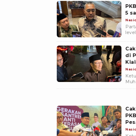
PKB
5 s
Nasi
Part
leve
thre
Cak
di 
Kiai
Nasi
Ketu
Muha
duga
Teng
Cak
PKB
Pes
Nasi