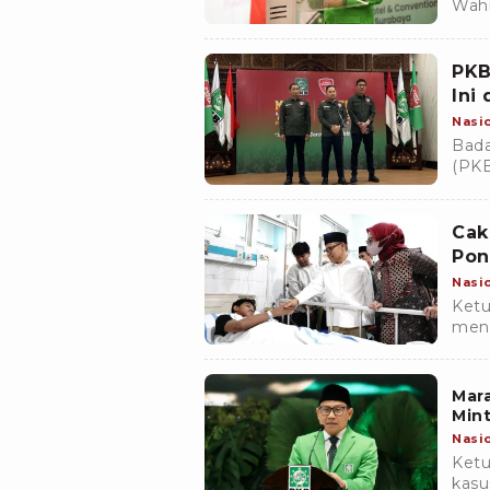
Wahi
pimp
Des
PKB
Ini
Nasi
Bada
(PKB
untu
ini ju
Cak
Pon
Nasi
Ketu
meng
Pond
seba
Mar
Mint
Nasi
Ketu
kasu