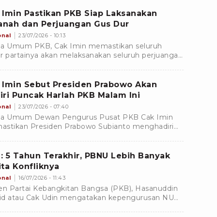
 Pengurus Besar Nahdlatul Ulama (PBNU).
 Imin Pastikan PKB Siap Laksanakan
nah dan Perjuangan Gus Dur
onal
23/07/2026 - 10:13
a Umum PKB, Cak Imin memastikan seluruh
r partainya akan melaksanakan seluruh perjuangan
ga amanah Abdurrahman Wahid (Gus Dur) dan
pendiri partai lainnya.
 Imin Sebut Presiden Prabowo Akan
iri Puncak Harlah PKB Malam Ini
onal
23/07/2026 - 07:40
ua Umum Dewan Pengurus Pusat PKB Cak Imin
stikan Presiden Prabowo Subianto menghadiri
ak acara Hari Lahir (Harlah) Ke-28 PKB pada Kamis
7) malam.
: 5 Tahun Terakhir, PBNU Lebih Banyak
ita Konfliknya
onal
16/07/2026 - 11:43
en Partai Kebangkitan Bangsa (PKB), Hasanuddin
d atau Cak Udin mengatakan kepengurusan NU
butuhkan penyegaran.Â