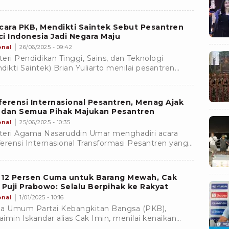
karena telah menunjukkan keberpihakannya
adap konstitusi UUD 45
cara PKB, Mendikti Saintek Sebut Pesantren
i Indonesia Jadi Negara Maju
onal
26/06/2025 - 09:42
eri Pendidikan Tinggi, Sains, dan Teknologi
dikti Saintek) Brian Yuliarto menilai pesantren
adi salah satu kunci Indonesia untuk menjadi
ra maju
erensi Internasional Pesantren, Menag Ajak
 dan Semua Pihak Majukan Pesantren
onal
25/06/2025 - 10:35
eri Agama Nasaruddin Umar menghadiri acara
erensi Internasional Transformasi Pesantren yang
lar Partai Kebangkitan Bangsa (PKB).
 12 Persen Cuma untuk Barang Mewah, Cak
 Puji Prabowo: Selalu Berpihak ke Rakyat
onal
1/01/2025 - 10:16
a Umum Partai Kebangkitan Bangsa (PKB),
imin Iskandar alias Cak Imin, menilai kenaikan
menjadi 12 persen khusus untuk barang mewah