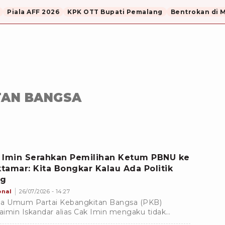
Piala AFF 2026
KPK OTT Bupati Pemalang
Bentrokan di 
TAN BANGSA
 Imin Serahkan Pemilihan Ketum PBNU ke
tamar: Kita Bongkar Kalau Ada Politik
ng
onal
26/07/2026 - 14:27
a Umum Partai Kebangkitan Bangsa (PKB)
imin Iskandar alias Cak Imin mengaku tidak
agokan nama tertentu untuk menjadi calon Ketua