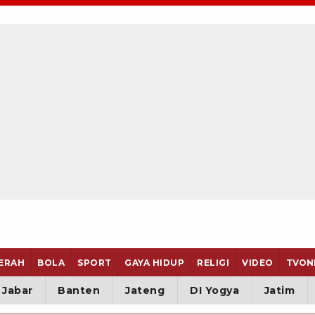
ERAH
BOLA
SPORT
GAYA HIDUP
RELIGI
VIDEO
TVON
Jabar
Banten
Jateng
DI Yogya
Jatim