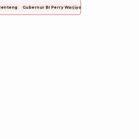
Menteng
Gubernur BI Perry Warjiyo Mundur