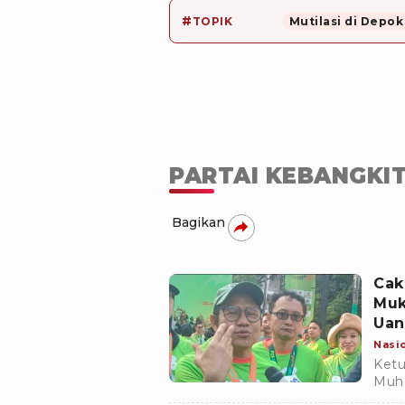
#
TOPIK
Mutilasi di Depok
PARTAI KEBANGKI
Bagikan
Cak
Muk
Ua
Nasi
Ketu
Muha
menj