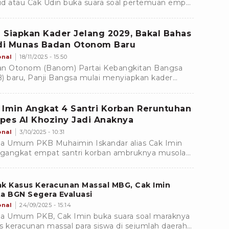
d atau Cak Udin buka suara soal pertemuan empat
inan partai politik (parpol) pada Minggu, 28
ember 2025.Â
 Siapkan Kader Jelang 2029, Bakal Bahas
 di Munas Badan Otonom Baru
onal
18/11/2025 - 15:50
n Otonom (Banom) Partai Kebangkitan Bangsa
) baru, Panji Bangsa mulai menyiapkan kader
k mengawal suara di Pemilu 2029 mendatang. Hal
ga...
 Imin Angkat 4 Santri Korban Reruntuhan
pes Al Khoziny Jadi Anaknya
onal
3/10/2025 - 10:31
a Umum PKB Muhaimin Iskandar alias Cak Imin
angkat empat santri korban ambruknya musola
ok Pesantren (Ponpes) Al Khoziny Sidoarjo
gai anak.
ak Kasus Keracunan Massal MBG, Cak Imin
a BGN Segera Evaluasi
onal
24/09/2025 - 15:14
a Umum PKB, Cak Imin buka suara soal maraknya
s keracunan massal para siswa di sejumlah daerah