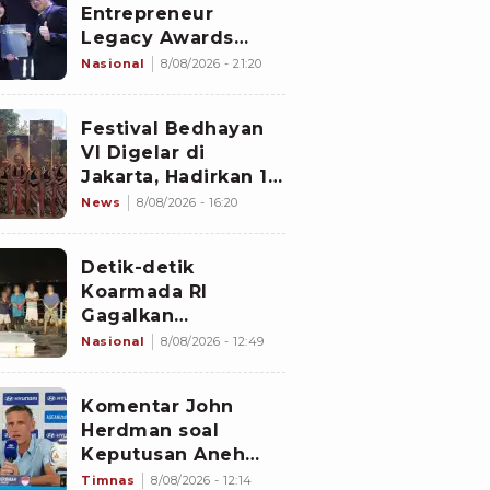
Entrepreneur
Legacy Awards
2026 Digelar di
Nasional
8/08/2026 - 21:20
Jiexpo Kemayoran,
Peserta dari 4
Festival Bedhayan
Negara Adu Karya
VI Digelar di
PMU
Jakarta, Hadirkan 16
Kelompok Tari dari
News
8/08/2026 - 16:20
Berbagai Daerah
Detik-detik
Koarmada RI
Gagalkan
Penyelundupan 1,3
Nasional
8/08/2026 - 12:49
Ton Diduga
Narkotika di
Komentar John
Perairan Bintan
Herdman soal
Keputusan Aneh
Wasit Laga Timnas
Timnas
8/08/2026 - 12:14