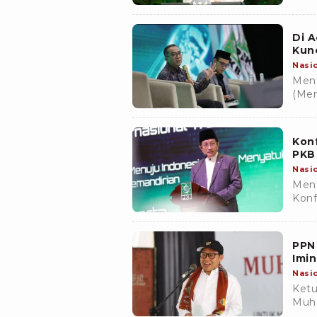
dan 
terh
Di A
Kunc
Nasi
Ment
(Men
menj
nega
Konf
PKB
Nasi
Ment
Konf
dige
PPN
Imin
Nasi
Ketu
Muha
PPN 