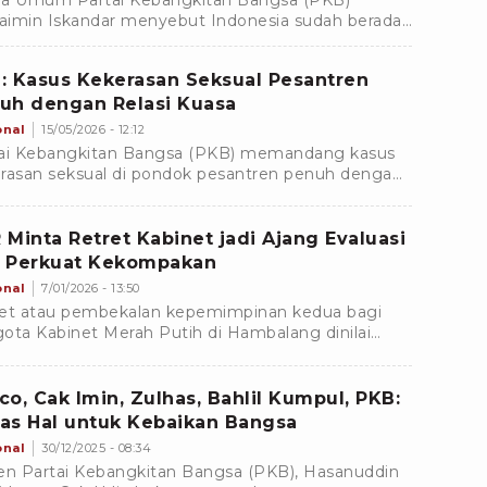
a Umum Partai Kebangkitan Bangsa (PKB)
imin Iskandar menyebut Indonesia sudah berada
 level darurat kekerasan.
: Kasus Kekerasan Seksual Pesantren
uh dengan Relasi Kuasa
onal
15/05/2026 - 12:12
ai Kebangkitan Bangsa (PKB) memandang kasus
rasan seksual di pondok pesantren penuh dengan
si kuasa, atau hubungan yang tidak setara antara
pihak.
 Minta Retret Kabinet jadi Ajang Evaluasi
 Perkuat Kekompakan
onal
7/01/2026 - 13:50
et atau pembekalan kepemimpinan kedua bagi
ota Kabinet Merah Putih di Hambalang dinilai
u dimanfaatkan untuk memperkuat kekompakan
ligus mengevaluasi kinerja pemerintahan selama
 tahun terakhir.
co, Cak Imin, Zulhas, Bahlil Kumpul, PKB:
as Hal untuk Kebaikan Bangsa
onal
30/12/2025 - 08:34
en Partai Kebangkitan Bangsa (PKB), Hasanuddin