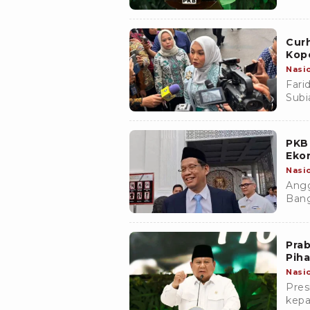
usai
(MBG
Curh
Kop
Nasi
Fari
Subi
Fari
dibe
PKB
Eko
Nasi
Angg
Bang
meny
Keua
Yudh
Prab
Pih
Nasi
Pres
kepa