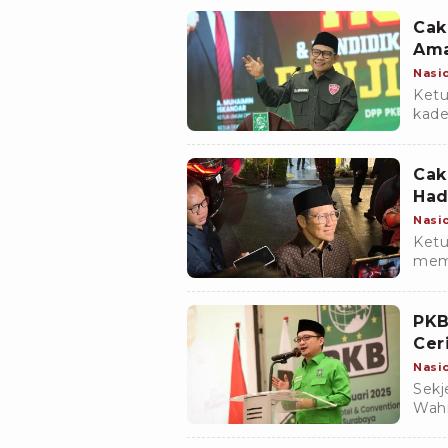
Umum
Cak
Ama
Nasi
Ketu
kade
hing
para 
Cak
Had
Nasi
Ket
mema
punc
(23/
PKB
Cer
Nasi
Sekj
Wahi
mem