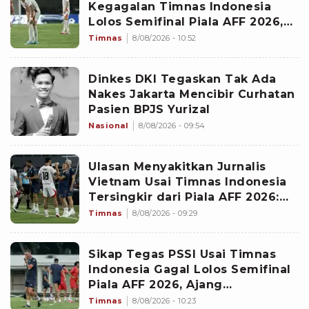
Kegagalan Timnas Indonesia
Lolos Semifinal Piala AFF 2026,
Untungkan Singapura dan
Timnas
8/08/2026 - 10:52
Rugikan Garuda
Dinkes DKI Tegaskan Tak Ada
Nakes Jakarta Mencibir Curhatan
Pasien BPJS Yurizal
Nasional
8/08/2026 - 09:54
Ulasan Menyakitkan Jurnalis
Vietnam Usai Timnas Indonesia
Tersingkir dari Piala AFF 2026:
Memalukan!
Timnas
8/08/2026 - 09:29
Sikap Tegas PSSI Usai Timnas
Indonesia Gagal Lolos Semifinal
Piala AFF 2026, Ajang
Selanjutnya Jadi Pembuktian
Timnas
8/08/2026 - 10:23