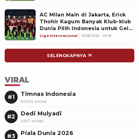
Garuda
AC Milan Main di Jakarta, Erick
Thohir Kagum Banyak Klub-klub
Dunia Pilih Indonesia untuk Gelar
Pramusim: Dampaknya Positif
Liga Internasional
8/08/2026 - 09:39
SELENGKAPNYA
VIRAL
Timnas Indonesia
#1
50032 artikel
Dedi Mulyadi
#2
2237 artikel
Piala Dunia 2026
#3