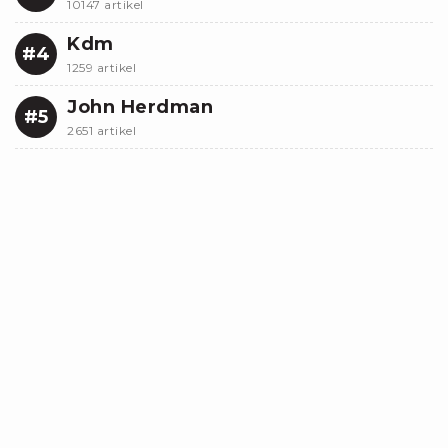
10147 artikel
Kdm
#4
1259 artikel
John Herdman
#5
2651 artikel