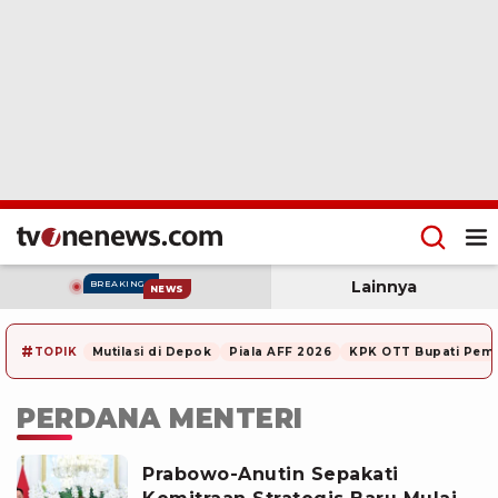
Lainnya
BREAKING
NEWS
#
TOPIK
Mutilasi di Depok
Piala AFF 2026
KPK OTT Bupati Pem
PERDANA MENTERI
Prabowo-Anutin Sepakati