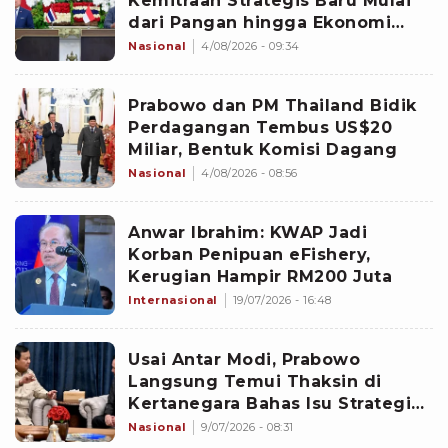
Kemitraan Strategis Baru Mulai
dari Pangan hingga Ekonomi
Digital
Nasional
4/08/2026 - 09:34
Prabowo dan PM Thailand Bidik
Perdagangan Tembus US$20
Miliar, Bentuk Komisi Dagang
Nasional
4/08/2026 - 08:56
Anwar Ibrahim: KWAP Jadi
Korban Penipuan eFishery,
Kerugian Hampir RM200 Juta
Internasional
19/07/2026 - 16:48
Usai Antar Modi, Prabowo
Langsung Temui Thaksin di
Kertanegara Bahas Isu Strategis
Global
Nasional
9/07/2026 - 08:31