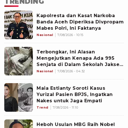
TRENDING
Kapolresta dan Kasat Narkoba
Banda Aceh Diperiksa Divpropam
Mabes Polri, Ini Faktanya
Nasional
7/08/2026 - 10:15
Terbongkar, Ini Alasan
Mengejutkan Kenapa Ada 995
Senjata di Dalam Sekolah Jaksel
Sejak 2020
Nasional
7/08/2026 - 04:32
Maia Estianty Soroti Kasus
Yurizal Pasien BPJS, Ingatkan
Nakes untuk Jaga Empati
Trend
7/08/2026 - 11:10
Heboh Usulan MBG Raih Nobel