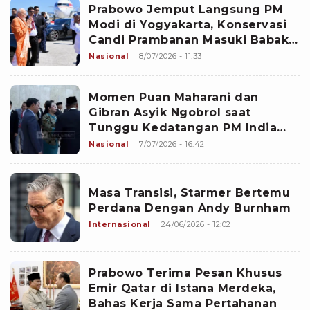
Prabowo Jemput Langsung PM
Modi di Yogyakarta, Konservasi
Candi Prambanan Masuki Babak
Baru
Nasional
8/07/2026 - 11:33
Momen Puan Maharani dan
Gibran Asyik Ngobrol saat
Tunggu Kedatangan PM India
Narendra Modi
Nasional
7/07/2026 - 16:42
Masa Transisi, Starmer Bertemu
Perdana Dengan Andy Burnham
Internasional
24/06/2026 - 12:02
Prabowo Terima Pesan Khusus
Emir Qatar di Istana Merdeka,
Bahas Kerja Sama Pertahanan