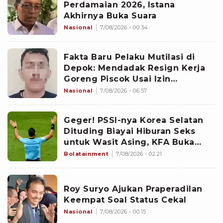
Perdamaian 2026, Istana
Akhirnya Buka Suara
Nasional
7/08/2026 - 00:34
Fakta Baru Pelaku Mutilasi di
Depok: Mendadak Resign Kerja
Goreng Piscok Usai Izin
Interview di Mal
Nasional
7/08/2026 - 06:57
Geger! PSSI-nya Korea Selatan
Dituding Biayai Hiburan Seks
untuk Wasit Asing, KFA Buka
Suara
Bolatainment
7/08/2026 - 02:21
Roy Suryo Ajukan Praperadilan
Keempat Soal Status Cekal
Nasional
7/08/2026 - 00:15