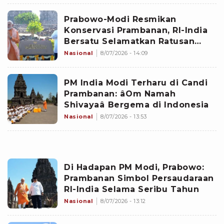
Prabowo-Modi Resmikan
Konservasi Prambanan, RI-India
Bersatu Selamatkan Ratusan
Candi Perwara
Nasional
8/07/2026 - 14:09
PM India Modi Terharu di Candi
Prambanan: âOm Namah
Shivayaâ Bergema di Indonesia
Nasional
8/07/2026 - 13:53
Di Hadapan PM Modi, Prabowo:
Prambanan Simbol Persaudaraan
RI-India Selama Seribu Tahun
Nasional
8/07/2026 - 13:12