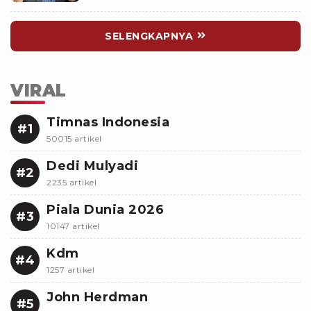
SELENGKAPNYA
VIRAL
Timnas Indonesia
#1
50015 artikel
Dedi Mulyadi
#2
2235 artikel
Piala Dunia 2026
#3
10147 artikel
Kdm
#4
1257 artikel
John Herdman
#5