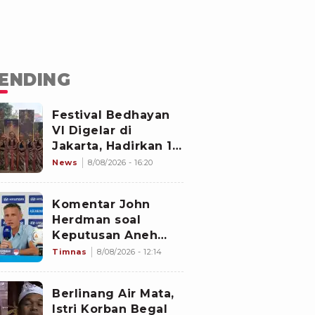
ENDING
Festival Bedhayan
VI Digelar di
Jakarta, Hadirkan 16
Kelompok Tari dari
News
8/08/2026 - 16:20
Berbagai Daerah
Komentar John
Herdman soal
Keputusan Aneh
Wasit Laga Timnas
Timnas
8/08/2026 - 12:14
Indonesia vs
Singapura di Piala
Berlinang Air Mata,
AFF 2026: Percuma
Istri Korban Begal
Bahas Itu