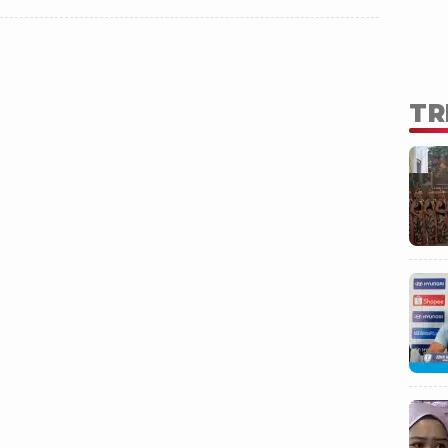
r, Sabtu (16/12/2023) sekira pukul 02.00 WIB.
TR