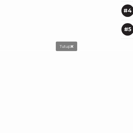
#4
#5
Tutup