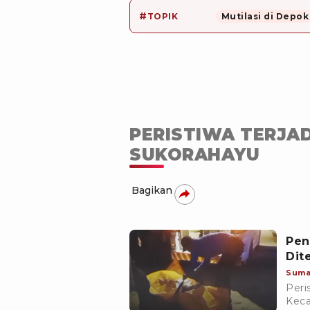
#
TOPIK
Mutilasi di Depok
PERISTIWA TERJAD
SUKORAHAYU
Bagikan
Pen
Dit
Suma
Peri
Keca