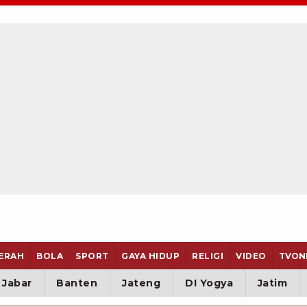
ERAH
BOLA
SPORT
GAYA HIDUP
RELIGI
VIDEO
TVON
Jabar
Banten
Jateng
DI Yogya
Jatim