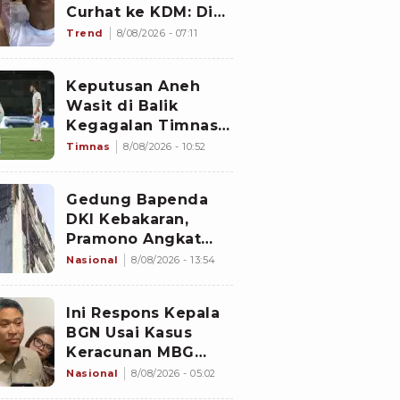
Curhat ke KDM: Dia
Abis Shalat Tahajud
Trend
8/08/2026 - 07:11
Keputusan Aneh
Wasit di Balik
Kegagalan Timnas
Indonesia Lolos
Timnas
8/08/2026 - 10:52
Semifinal Piala AFF
2026, Untungkan
Gedung Bapenda
Singapura dan
DKI Kebakaran,
Rugikan Garuda
Pramono Angkat
Bicara soal Nasib
Nasional
8/08/2026 - 13:54
Data Perpajakan
Jakarta
Ini Respons Kepala
BGN Usai Kasus
Keracunan MBG
Kembali Terjadi
Nasional
8/08/2026 - 05:02