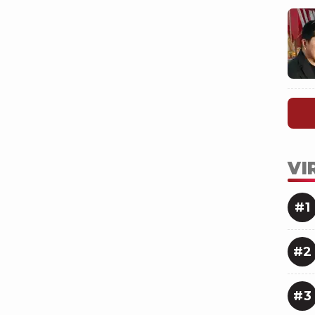
VI
#1
#2
#3