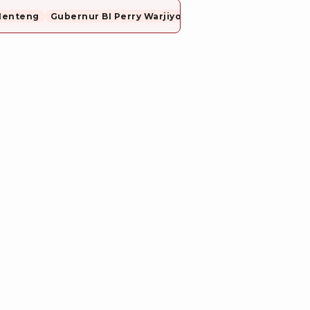
Menteng
Gubernur BI Perry Warjiyo Mundur