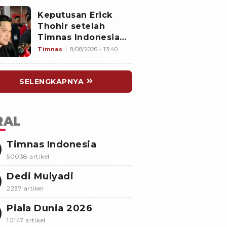
Keputusan Erick
Thohir setelah
Timnas Indonesia
Gagal Lolos
Timnas
8/08/2026 - 13:40
Semifinal Piala AFF
2026: Skuad John
SELENGKAPNYA
Herdman Dievaluasi
RAL
Timnas Indonesia
50038 artikel
Dedi Mulyadi
2237 artikel
Piala Dunia 2026
10147 artikel