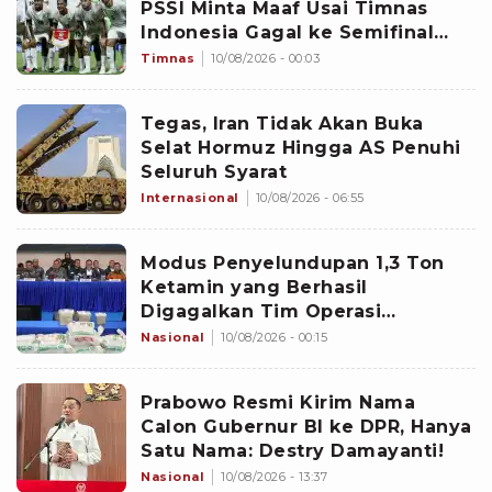
PSSI Minta Maaf Usai Timnas
Indonesia Gagal ke Semifinal
Piala AFF 2026: Jangan Hujat
Timnas
10/08/2026 - 00:03
Pemain
Tegas, Iran Tidak Akan Buka
Selat Hormuz Hingga AS Penuhi
Seluruh Syarat
Internasional
10/08/2026 - 06:55
Modus Penyelundupan 1,3 Ton
Ketamin yang Berhasil
Digagalkan Tim Operasi
Gabungan di Perairan Natuna
Nasional
10/08/2026 - 00:15
Prabowo Resmi Kirim Nama
Calon Gubernur BI ke DPR, Hanya
Satu Nama: Destry Damayanti!
Nasional
10/08/2026 - 13:37