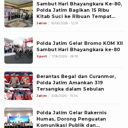
Sambut Hari Bhayangkara Ke-80,
Polda Jatim Bagikan 15 Ribu
Kitab Suci ke Ribuan Tempat
Ibadah Berbagai Agama di
Jatim
16/06/2026 - 12:51
Banyuwangi
Polda Jatim Gelar Bromo KOM XII
Sambut Hari Bhayangkara ke-80
Sport
7/06/2026 - 06:18
Berantas Begal dan Curanmor,
Polda Jatim Amankan 319
Tersangka dalam Sebulan
Jatim
3/06/2026 - 15:34
Polda Jatim Gelar Rakernis
Humas, Dorong Penguatan
Komunikasi Publik dan