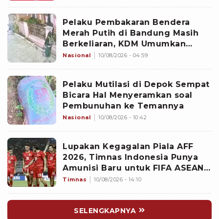
Pelaku Pembakaran Bendera
Merah Putih di Bandung Masih
Berkeliaran, KDM Umumkan
Sayembara Berhadiah
Nasional
10/08/2026 - 04:59
Pelaku Mutilasi di Depok Sempat
Bicara Hal Menyeramkan soal
Pembunuhan ke Temannya
Nasional
10/08/2026 - 10:42
Lupakan Kegagalan Piala AFF
2026, Timnas Indonesia Punya
Amunisi Baru untuk FIFA ASEAN
Cup, Siapa?
Timnas
10/08/2026 - 14:10
SELENGKAPNYA