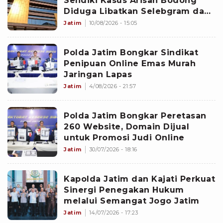
Selidiki Kasus Arisan Bodong
Diduga Libatkan Selebgram dan
Artis
Jatim
10/08/2026 - 15:05
Polda Jatim Bongkar Sindikat
Penipuan Online Emas Murah
Jaringan Lapas
Jatim
4/08/2026 - 21:57
Polda Jatim Bongkar Peretasan
260 Website, Domain Dijual
untuk Promosi Judi Online
Jatim
30/07/2026 - 18:16
Kapolda Jatim dan Kajati Perkuat
Sinergi Penegakan Hukum
melalui Semangat Jogo Jatim
Jatim
14/07/2026 - 17:23