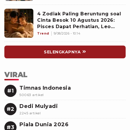
4 Zodiak Paling Beruntung soal
Cinta Besok 10 Agustus 2026:
Pisces Dapat Perhatian, Leo
Makin Dekat dengan Si Dia
Trend
9/08/2026 - 10:14
SELENGKAPNYA
VIRAL
Timnas Indonesia
#1
50063 artikel
Dedi Mulyadi
#2
2245 artikel
Piala Dunia 2026
#3