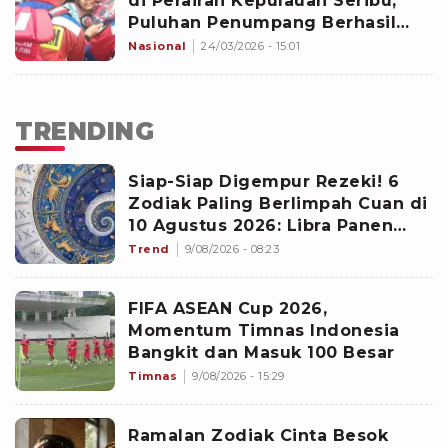
di Perairan Kepulauan Seribu,
Puluhan Penumpang Berhasil
DievakuasiÂ
Nasional
24/03/2026 - 15:01
TRENDING
Siap-Siap Digempur Rezeki! 6
Zodiak Paling Berlimpah Cuan di
10 Agustus 2026: Libra Panen
Proyek Emas
Trend
9/08/2026 - 08:23
FIFA ASEAN Cup 2026,
Momentum Timnas Indonesia
Bangkit dan Masuk 100 Besar
Timnas
9/08/2026 - 15:29
Ramalan Zodiak Cinta Besok