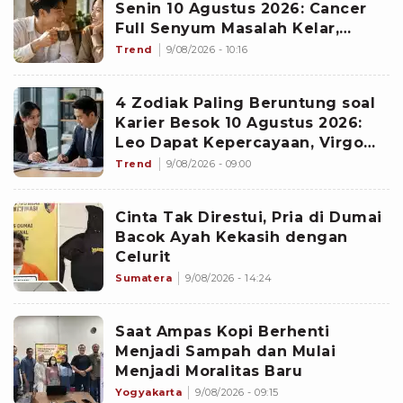
Senin 10 Agustus 2026: Cancer
Full Senyum Masalah Kelar,
Scorpio Awas Terprovokasi
Trend
9/08/2026 - 10:16
Kabar Burung di Awal Pekan
4 Zodiak Paling Beruntung soal
Karier Besok 10 Agustus 2026:
Leo Dapat Kepercayaan, Virgo
Makin Diperhitungkan
Trend
9/08/2026 - 09:00
Cinta Tak Direstui, Pria di Dumai
Bacok Ayah Kekasih dengan
Celurit
Sumatera
9/08/2026 - 14:24
Saat Ampas Kopi Berhenti
Menjadi Sampah dan Mulai
Menjadi Moralitas Baru
Yogyakarta
9/08/2026 - 09:15