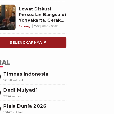
Buka Suara
Lewat Diskusi
Persoalan Bangsa di
Yogyakarta, Gerakan
Iqra Indonesia
Jateng
7/08/2026 - 03:06
Terbentuk
SELENGKAPNYA
RAL
Timnas Indonesia
50011 artikel
Dedi Mulyadi
2234 artikel
Piala Dunia 2026
10147 artikel