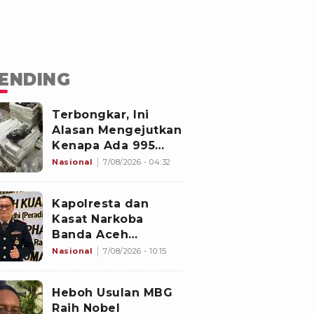
ENDING
Terbongkar, Ini
Alasan Mengejutkan
Kenapa Ada 995
Senjata di Dalam
Nasional
7/08/2026 - 04:32
Sekolah Jaksel
Sejak 2020
Kapolresta dan
Kasat Narkoba
Banda Aceh
Diperiksa
Nasional
7/08/2026 - 10:15
Divpropam Mabes
Polri, Ini Faktanya
Heboh Usulan MBG
Raih Nobel