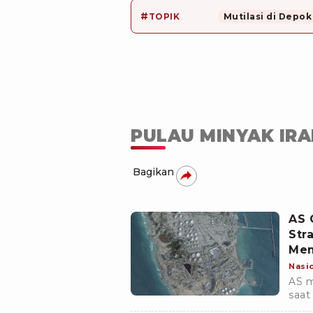
#
TOPIK
Mutilasi di Depok
PULAU MINYAK IR
Bagikan
AS 
Str
Me
Nasi
AS m
saat
15. 