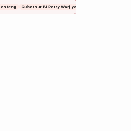
Menteng
Gubernur BI Perry Warjiyo Mundur