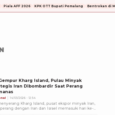
Piala AFF 2026
KPK OTT Bupati Pemalang
Bentrokan di 
AN
Gempur Kharg Island, Pulau Minyak
ategis Iran Dibombardir Saat Perang
manas
onal
14/03/2026 - 12:54
enyerang Kharg Island, pusat ekspor minyak Iran,
 perang dengan Iran dan Israel memasuki hari ke-
Serangan ini memicu kekhawatiran krisis energi