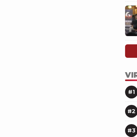
VI
#1
#2
#3