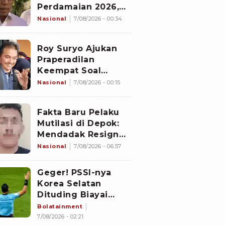
Perdamaian 2026,
Istana Akhirnya
Nasional
7/08/2026 - 00:34
Buka Suara
Roy Suryo Ajukan
Praperadilan
Keempat Soal
Status Cekal
Nasional
7/08/2026 - 00:15
Fakta Baru Pelaku
Mutilasi di Depok:
Mendadak Resign
Kerja Goreng Piscok
Nasional
7/08/2026 - 06:57
Usai Izin Interview
di Mal
Geger! PSSI-nya
Korea Selatan
Dituding Biayai
Hiburan Seks untuk
Bolatainment
Wasit Asing, KFA
7/08/2026 - 02:21