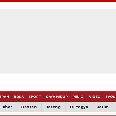
ERAH
BOLA
SPORT
GAYA HIDUP
RELIGI
VIDEO
TVON
Jabar
Banten
Jateng
DI Yogya
Jatim