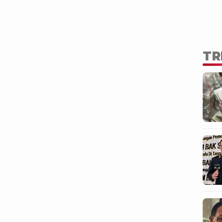
l.
TR