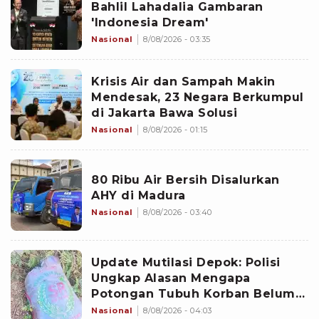
Bahlil Lahadalia Gambaran
'Indonesia Dream'
Nasional
8/08/2026 - 03:35
Krisis Air dan Sampah Makin
Mendesak, 23 Negara Berkumpul
di Jakarta Bawa Solusi
Nasional
8/08/2026 - 01:15
80 Ribu Air Bersih Disalurkan
AHY di Madura
Nasional
8/08/2026 - 03:40
Update Mutilasi Depok: Polisi
Ungkap Alasan Mengapa
Potongan Tubuh Korban Belum
Juga Ditemukan
Nasional
8/08/2026 - 04:03