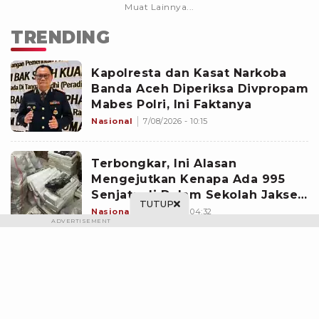
Muat Lainnya...
TRENDING
Kapolresta dan Kasat Narkoba
Banda Aceh Diperiksa Divpropam
Mabes Polri, Ini Faktanya
Nasional
7/08/2026 - 10:15
Terbongkar, Ini Alasan
Mengejutkan Kenapa Ada 995
Senjata di Dalam Sekolah Jaksel
TUTUP
Sejak 2020
Nasional
7/08/2026 - 04:32
ADVERTISEMENT
Beredar Diduga Curhatan Winda
Lorenza ke Sahabat, Temukan
Fakta Sebelum Mantan Istri Polisi
di Medan Tewas
Nasional
7/08/2026 - 18:17