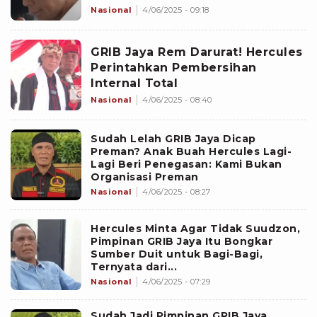
Karena Takut: Saya Menganalisa
Nasional
4/06/2025 - 09:18
Pelan-Pelan
GRIB Jaya Rem Darurat! Hercules
Perintahkan Pembersihan
Internal Total
Nasional
4/06/2025 - 08:40
Sudah Lelah GRIB Jaya Dicap
Preman? Anak Buah Hercules Lagi-
Lagi Beri Penegasan: Kami Bukan
Organisasi Preman
Nasional
4/06/2025 - 08:27
Hercules Minta Agar Tidak Suudzon,
Pimpinan GRIB Jaya Itu Bongkar
Sumber Duit untuk Bagi-Bagi,
Ternyata dari...
Nasional
4/06/2025 - 07:29
Sudah Jadi Pimpinan GRIB Jaya,