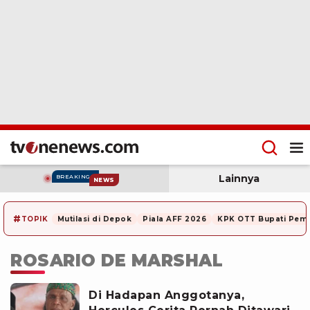
Lainnya
BREAKING
NEWS
#
TOPIK
Mutilasi di Depok
Piala AFF 2026
KPK OTT Bupati Pem
ROSARIO DE MARSHAL
Di Hadapan Anggotanya,