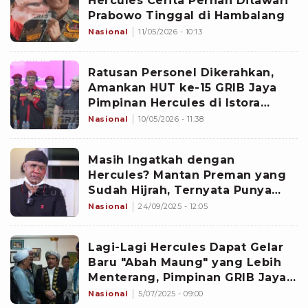
Hercules Cerita Pernah Ditawari
Prabowo Tinggal di Hambalang
Nasional
11/05/2026 - 10:13
Ratusan Personel Dikerahkan,
Amankan HUT ke-15 GRIB Jaya
Pimpinan Hercules di Istora
Senayan
Nasional
10/05/2026 - 11:38
Masih Ingatkah dengan
Hercules? Mantan Preman yang
Sudah Hijrah, Ternyata Punya
Jabatan Mentereng
Nasional
24/09/2025 - 12:05
Lagi-Lagi Hercules Dapat Gelar
Baru "Abah Maung" yang Lebih
Menterang, Pimpinan GRIB Jaya
Itu Jadi Dewan Kehormatan...
Nasional
5/07/2025 - 09:00