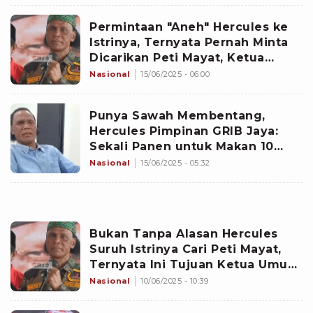
Permintaan "Aneh" Hercules ke
Istrinya, Ternyata Pernah Minta
Dicarikan Peti Mayat, Ketua
Umum GRIB Jaya: Buat Dipasang
Nasional
15/06/2025 - 06:00
di...
Punya Sawah Membentang,
Hercules Pimpinan GRIB Jaya:
Sekali Panen untuk Makan 10
Tahun Enggak Habis
Nasional
15/06/2025 - 05:32
Bukan Tanpa Alasan Hercules
Suruh Istrinya Cari Peti Mayat,
Ternyata Ini Tujuan Ketua Umum
GRIB Jaya yang Sebenarnya
Nasional
10/06/2025 - 10:39