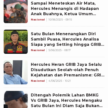
Sampai Meneteskan Air Mata,
Hercules Menangis di Hadapan
Anak Buahnya, Ketua Umum
GRIB Jaya Itu Bilang...
Nasional
10/06/2025 - 09:15
Satu Bulan Menenangkan Diri
Sambil Puasa, Hercules Analisa
Siapa yang Setting hingga GRIB
Jaya Disudutkan Terus-Menerus:
Nasional
5/06/2025 - 08:17
Lagi-Lagi GRIB!
Hercules Heran GRIB Jaya Selalu
Disudutkan Seolah-olah Penuh
Kejahatan dan Premanisme: GRIB
Terus, Grab-GRIB Grab-GRIB!
Nasional
4/06/2025 - 10:21
Ditengah Polemik Lahan BMKG
Vs GRIB Jaya, Hercules Mengaku
Satu Bulan Ini Diam Saja Bukan