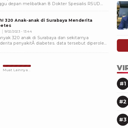
gu depan melibatkan 8 Dokter Spesialis RSUD
insi NTB dan 9 Dokter Spesialis RSUD dr. Soetomo
baya.
! 320 Anak-anak di Surabaya Menderita
betes
m
9/02/2023 - 13:44
nyak 320 anak di Surabaya dan sekitarnya
erita penyakitÂ diabetes. data tersebut diperoleh
 jumlah pasien anak-anak yang dirawat di RSUD dr
omo Surabaya selama tahun 2022
VI
Muat Lainnya...
#1
#2
#3