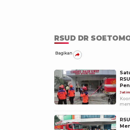
RSUD DR SOETOM
Bagikan
Sat
RSU
Pen
Jati
Koor
mema
yang
gas.
RSU
Men