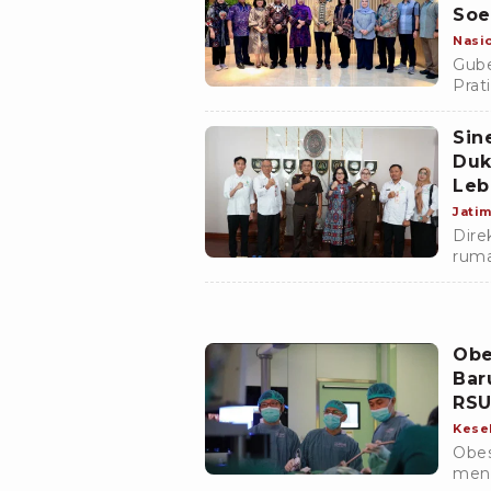
Soe
Cen
Nasi
Gube
Prat
Sin
Duk
Leb
Jati
Dire
ruma
Keja
Jawa
Obe
Bar
RSU
Kese
Obes
meni