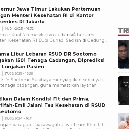
rcayaan diri, hingga risiko diabetes dan penyakit
ung
ernur Jawa Timur Lakukan Pertemuan
gan Menteri Kesehatan RI di Kantor
enkes RI Jakarta
TR
s
14/04/2025 - 16:32
rnur Khofifah melakukan audiensiÂ bersama
eri Kesehatan RI Budi Gunadi Sadikin di Gedung
atma, Kantor KementerianÂ Kesehatan RI di
rta
ama Libur Lebaran RSUD DR Soetomo
gakan 1501 Tenaga Cadangan, Diprediksi
 Lonjakan Pasien
m
27/03/2025 - 16:26
 Dr Soetomo Surabaya menyiagakan sebanyak
 tenaga cadangan, guna memastikan layanan
hatan tetap optimal selama libur lebaran 2025
tikan Dalam Kondisi Fit dan Prima,
fifah-Emil Jalani Tes Kesehatan di RSUD
Seotomo
m
29/08/2024 - 16:11
ngan bacagub - bacawagub Jawa Timur Khofifah