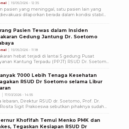
onal
15/05/2026 - 12:35
in pasien yang meninggal, satu pasien lain yang
 dievakuasi dilaporkan berada dalam kondisi stabil
kini menjalani perawatan di ruang resusitasi.
rang Pasien Tewas dalam Insiden
akaran Gedung Jantung Dr. Soetomo
abaya
onal
15/05/2026 - 11:18
karan hebat terjadi di lantai 5 gedung Pusat
yanan Kantung Terpadu (PPJT) RSUD Dr. Soetomo
baya, Jumat (15/05/2026) pagi.Â Seorang pasien
nggal..
anyak 7000 Lebih Tenaga Kesehatan
iagakan RSUD Dr Soetomo selama Libur
aran
m
17/03/2026 - 14:55
 lebaran, Direktur RSUD dr. Soetomo, Prof. Dr.
 Rosita Sigit Prakoeswa sebutkan pihaknya sudah
 untuk tetap melayani masyarakat saat libur
ran.
ernur Khofifah Temui Menko PMK dan
kes, Tegaskan Kesiapan RSUD Dr