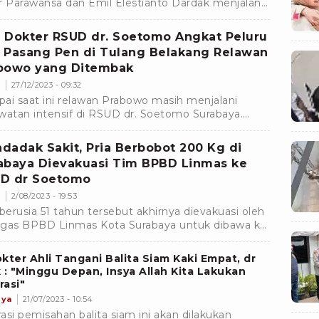
r Parawansa dan Emil Elestianto Dardak menjalani
kesehatan di Graha Amerta RSUD Dr Soetomo
baya
 Dokter RSUD dr. Soetomo Angkat Peluru
 Pasang Pen di Tulang Belakang Relawan
bowo yang Ditembak
m
27/12/2023 - 09:32
ai saat ini relawan Prabowo masih menjalani
watan intensif di RSUD dr. Soetomo Surabaya.
wan Prabowo tersebut tidak hanya menjalani
asi pengambilan atau pengangkatan peluru, tapi
dadak Sakit, Pria Berbobot 200 Kg di
 dilakukan pemasangan pen di tulang
abaya Dievakuasi Tim BPBD Linmas ke
kangnya.Â
D dr Soetomo
m
2/08/2023 - 19:53
 berusia 51 tahun tersebut akhirnya dievakuasi oleh
gas BPBD Linmas Kota Surabaya untuk dibawa ke
 dr Soetomo, Surabaya.
kter Ahli Tangani Balita Siam Kaki Empat, dr
 : "Minggu Depan, Insya Allah Kita Lakukan
asi"
nya
21/07/2023 - 10:54
asi pemisahan balita siam ini akan dilakukan