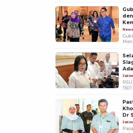
kepe
jant
Gub
den
Kem
New
Gube
Ment
Adhy
Jaka
Sel
Sia
Ada
Jati
RSUD
1501
kese
Pas
Kho
Dr 
Jati
Pasa