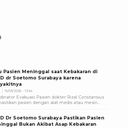
O
u Pasien Meninggal saat Kebakaran di
D dr Soetomo Surabaya karena
yakitnya
m
15/05/2026 - 13:54
dinator Evakuasi Pasien dokter Rizal Constansius
stikan pasien dengan alat medis atau mesin
 terpasang tidak mungkin mengalami keracunan
D Dr Soetomo Surabaya Pastikan Pasien
inggal Bukan Akibat Asap Kebakaran