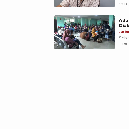
ming
Prov
Sura
Aduh
Dia
Jati
Seba
mend
dari
Soet