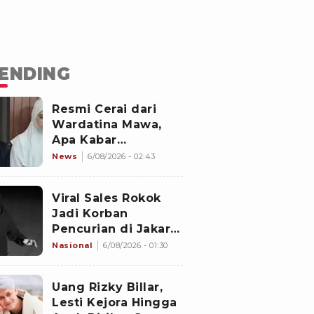
ENDING
Resmi Cerai dari
Wardatina Mawa,
Apa Kabar
Hubungan Asmara
News
6/08/2026 - 02:43
Insanul Fahmi
dengan Inara Rusli?
Viral Sales Rokok
Jadi Korban
Pencurian di Jakarta
Barat, Sejumlah
Nasional
6/08/2026 - 01:30
Slop Rokok dan
Uang Setoran Raib
Uang Rizky Billar,
Lesti Kejora Hingga