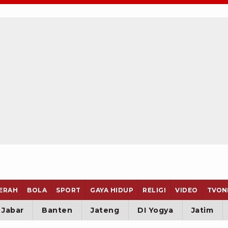
ERAH
BOLA
SPORT
GAYA HIDUP
RELIGI
VIDEO
TVON
Jabar
Banten
Jateng
DI Yogya
Jatim