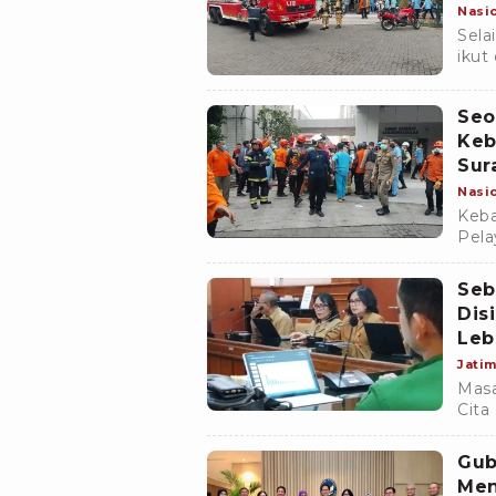
Nasi
Sela
ikut
dan 
Seo
Keb
Sur
Nasi
Keba
Pela
Sura
meni
Seb
Dis
Leb
Jati
Masa
Cita
siap
leba
Gub
Men