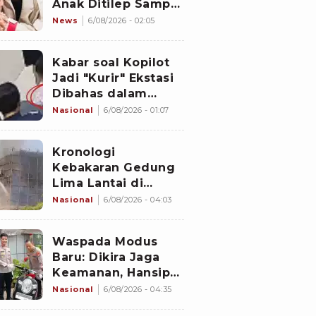
Anak Ditilep Sampai
Rp3,1 Miliar, Pelaku
News
6/08/2026 - 02:05
Disebut Orang
Terdekat
Kabar soal Kopilot
Jadi "Kurir" Ekstasi
Dibahas dalam
Rapat Kabinet
Nasional
6/08/2026 - 01:07
Malaysia
Kronologi
Kebakaran Gedung
Lima Lantai di
Cikini, Sempat Coba
Nasional
6/08/2026 - 04:03
Dipadamkan Pakai
APAR
Waspada Modus
Baru: Dikira Jaga
Keamanan, Hansip
Gadungan di
Nasional
6/08/2026 - 04:35
Cakung Tertangkap