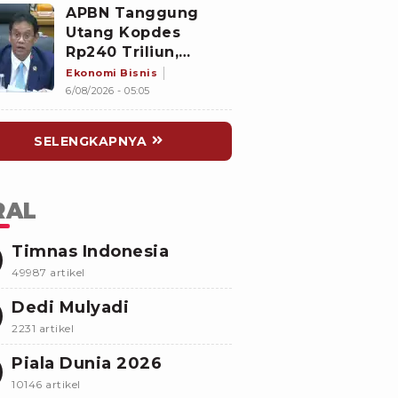
Basah Curi Motor
APBN Tanggung
Utang Kopdes
Rp240 Triliun,
Purbaya akan Cicil
Ekonomi Bisnis
Angsuran ke
6/08/2026 - 05:05
Himbara Bulan
Depan: Tambah
SELENGKAPNYA
Bunga Sedikit
RAL
Timnas Indonesia
49987 artikel
Dedi Mulyadi
2231 artikel
Piala Dunia 2026
10146 artikel