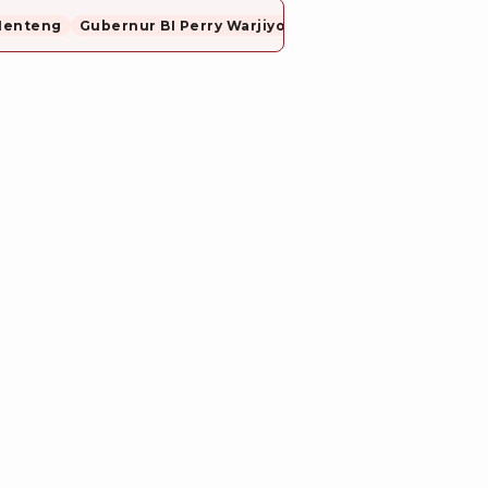
Menteng
Gubernur BI Perry Warjiyo Mundur