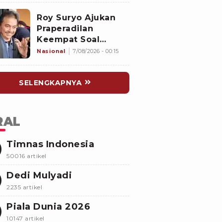
Buka Suara
Roy Suryo Ajukan
Praperadilan
Keempat Soal
Status Cekal
Nasional
7/08/2026 - 00:15
SELENGKAPNYA
RAL
Timnas Indonesia
50016 artikel
Dedi Mulyadi
2235 artikel
Piala Dunia 2026
10147 artikel