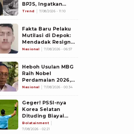
BPJS, Ingatkan
Nakes untuk Jaga
Trend
7/08/2026 - 11:10
Empati
Fakta Baru Pelaku
Mutilasi di Depok:
Mendadak Resign
Kerja Goreng Piscok
Nasional
7/08/2026 - 06:57
Usai Izin Interview
di Mal
Heboh Usulan MBG
Raih Nobel
Perdamaian 2026,
Istana Akhirnya
Nasional
7/08/2026 - 00:34
Buka Suara
Geger! PSSI-nya
Korea Selatan
Dituding Biayai
Hiburan Seks untuk
Bolatainment
Wasit Asing, KFA
7/08/2026 - 02:21