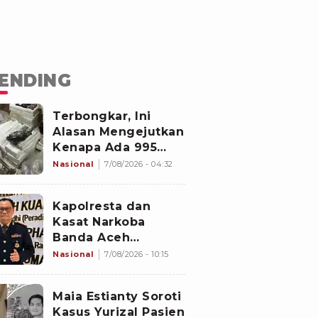
ENDING
Terbongkar, Ini
Alasan Mengejutkan
Kenapa Ada 995
Senjata di Dalam
Nasional
7/08/2026 - 04:32
Sekolah Jaksel
Sejak 2020
Kapolresta dan
Kasat Narkoba
Banda Aceh
Diperiksa
Nasional
7/08/2026 - 10:15
Divpropam Mabes
Polri, Ini Faktanya
Maia Estianty Soroti
Kasus Yurizal Pasien