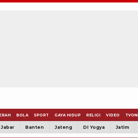
ERAH
BOLA
SPORT
GAYA HIDUP
RELIGI
VIDEO
TVON
Jabar
Banten
Jateng
DI Yogya
Jatim