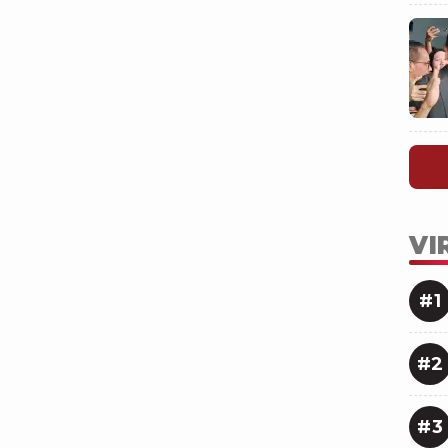
VI
#1
#2
#3