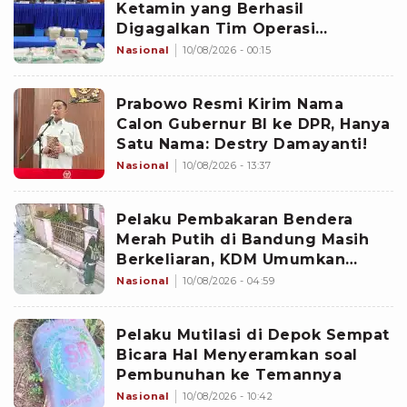
Ketamin yang Berhasil
Digagalkan Tim Operasi
Gabungan di Perairan Natuna
Nasional
10/08/2026 - 00:15
Prabowo Resmi Kirim Nama
Calon Gubernur BI ke DPR, Hanya
Satu Nama: Destry Damayanti!
Nasional
10/08/2026 - 13:37
Pelaku Pembakaran Bendera
Merah Putih di Bandung Masih
Berkeliaran, KDM Umumkan
Sayembara Berhadiah
Nasional
10/08/2026 - 04:59
Pelaku Mutilasi di Depok Sempat
Bicara Hal Menyeramkan soal
Pembunuhan ke Temannya
Nasional
10/08/2026 - 10:42