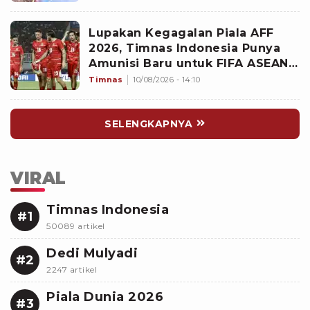
Lupakan Kegagalan Piala AFF
2026, Timnas Indonesia Punya
Amunisi Baru untuk FIFA ASEAN
Cup, Siapa?
Timnas
10/08/2026 - 14:10
SELENGKAPNYA
VIRAL
Timnas Indonesia
#1
50089 artikel
Dedi Mulyadi
#2
2247 artikel
Piala Dunia 2026
#3