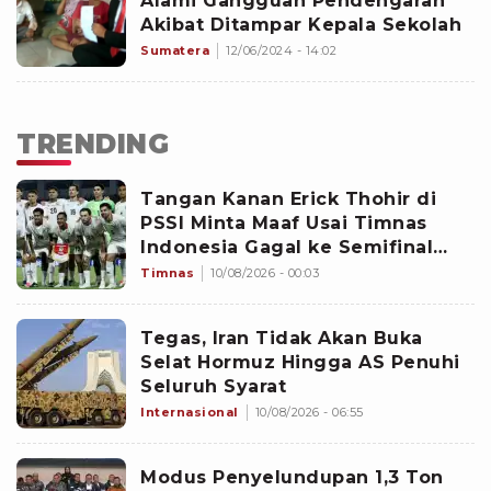
Alami Gangguan Pendengaran
Akibat Ditampar Kepala Sekolah
Sumatera
12/06/2024 - 14:02
TRENDING
Tangan Kanan Erick Thohir di
PSSI Minta Maaf Usai Timnas
Indonesia Gagal ke Semifinal
Piala AFF 2026: Jangan Hujat
Timnas
10/08/2026 - 00:03
Pemain
Tegas, Iran Tidak Akan Buka
Selat Hormuz Hingga AS Penuhi
Seluruh Syarat
Internasional
10/08/2026 - 06:55
Modus Penyelundupan 1,3 Ton