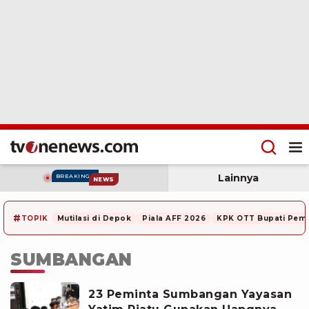
Lainnya
BREAKING
NEWS
#
TOPIK
Mutilasi di Depok
Piala AFF 2026
KPK OTT Bupati Pem
SUMBANGAN
23 Peminta Sumbangan Yayasan