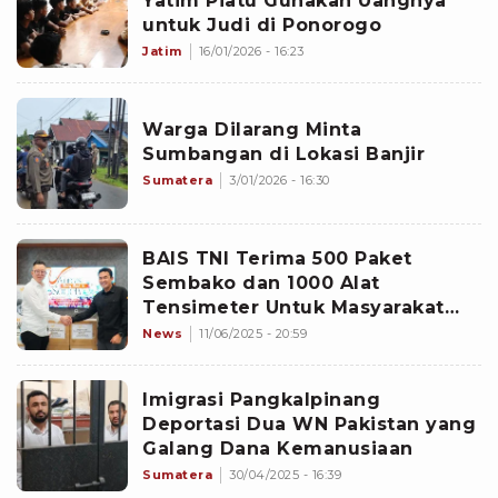
Yatim Piatu Gunakan Uangnya
untuk Judi di Ponorogo
Jatim
16/01/2026 - 16:23
Warga Dilarang Minta
Sumbangan di Lokasi Banjir
Sumatera
3/01/2026 - 16:30
BAIS TNI Terima 500 Paket
Sembako dan 1000 Alat
Tensimeter Untuk Masyarakat
Yang Membutuhkan
News
11/06/2025 - 20:59
Imigrasi Pangkalpinang
Deportasi Dua WN Pakistan yang
Galang Dana Kemanusiaan
Sumatera
30/04/2025 - 16:39