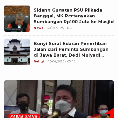
Sidang Gugatan PSU Pilkada
Banggai, MK Pertanyakan
Sumbangan Rp100 Juta ke Masjid
News
30/04/2025 - 12:40
Bunyi Surat Edaran Penertiban
Jalan dari Peminta Sumbangan
di Jawa Barat, Dedi Mulyadi
Minta Kepala Daerah Bantu
Religi
15/04/2025 - 05:48
Sosialisasi