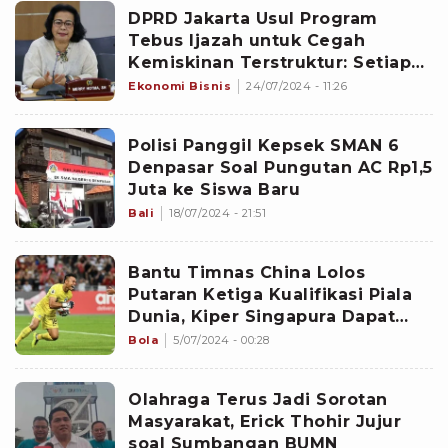
DPRD Jakarta Usul Program
Tebus Ijazah untuk Cegah
Kemiskinan Terstruktur: Setiap
Tahun Harus Ada Anggarannya
Ekonomi Bisnis
24/07/2024 - 11:26
Polisi Panggil Kepsek SMAN 6
Denpasar Soal Pungutan AC Rp1,5
Juta ke Siswa Baru
Bali
18/07/2024 - 21:51
Bantu Timnas China Lolos
Putaran Ketiga Kualifikasi Piala
Dunia, Kiper Singapura Dapat
Uang Miliaran, Tak Disangka...
Bola
5/07/2024 - 00:28
Olahraga Terus Jadi Sorotan
Masyarakat, Erick Thohir Jujur
soal Sumbangan BUMN