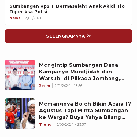
Sumbangan Rp2 T Bermasalah? Anak Akidi Tio
Diperiksa Polisi
News
2/08/2021
SELENGKAPNYA
Mengintip Sumbangan Dana
Kampanye Mundjidah dan
Warsubi di Pilkada Jombang,
Siapa yang Lebih Siap
Jatim
2/11/2024 - 13:56
Bertarung?
Memangnya Boleh Bikin Acara 17
Agustus Tapi Minta Sumbangan
ke Warga? Buya Yahya Bilang
Kalau Tidak Boleh Mengambil
Trend
3/08/2024 - 23:37
Hak Orang Kecuali...