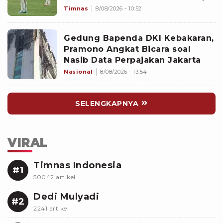
Untungkan Singapura dan
Timnas
8/08/2026 - 10:52
Rugikan Garuda
Gedung Bapenda DKI Kebakaran,
Pramono Angkat Bicara soal
Nasib Data Perpajakan Jakarta
Nasional
8/08/2026 - 13:54
SELENGKAPNYA
VIRAL
Timnas Indonesia
#1
50042 artikel
Dedi Mulyadi
#2
2241 artikel