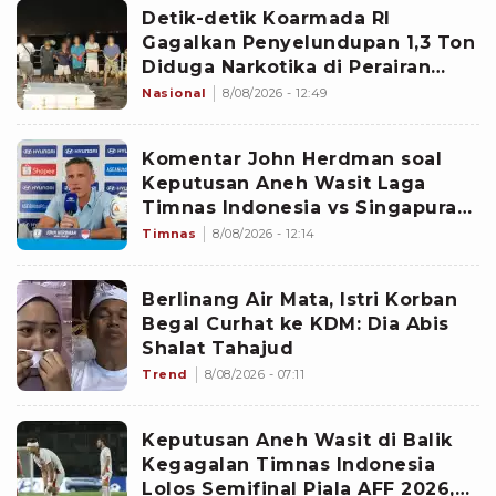
Detik-detik Koarmada RI
Gagalkan Penyelundupan 1,3 Ton
Diduga Narkotika di Perairan
Bintan
Nasional
8/08/2026 - 12:49
Komentar John Herdman soal
Keputusan Aneh Wasit Laga
Timnas Indonesia vs Singapura
di Piala AFF 2026: Percuma
Timnas
8/08/2026 - 12:14
Bahas Itu
Berlinang Air Mata, Istri Korban
Begal Curhat ke KDM: Dia Abis
Shalat Tahajud
Trend
8/08/2026 - 07:11
Keputusan Aneh Wasit di Balik
Kegagalan Timnas Indonesia
Lolos Semifinal Piala AFF 2026,