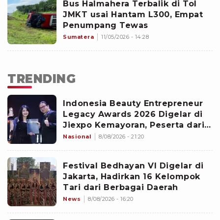
Bus Halmahera Terbalik di Tol
JMKT usai Hantam L300, Empat
Penumpang Tewas
Sumatera
11/05/2026 - 14:28
TRENDING
Indonesia Beauty Entrepreneur
Legacy Awards 2026 Digelar di
Jiexpo Kemayoran, Peserta dari
4 Negara Adu Karya PMU
Nasional
8/08/2026 - 21:20
Festival Bedhayan VI Digelar di
Jakarta, Hadirkan 16 Kelompok
Tari dari Berbagai Daerah
News
8/08/2026 - 16:20