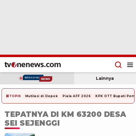
Lainnya
BREAKING
NEWS
#
TOPIK
Mutilasi di Depok
Piala AFF 2026
KPK OTT Bupati Pem
TEPATNYA DI KM 63200 DESA
SEI SEJENGGI