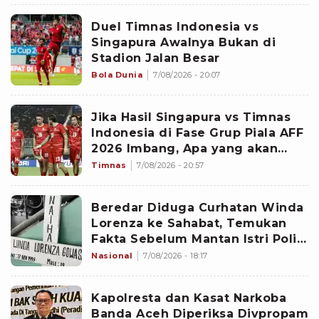
Duel Timnas Indonesia vs
Singapura Awalnya Bukan di
Stadion Jalan Besar
Bola Dunia
7/08/2026 - 20:07
Jika Hasil Singapura vs Timnas
Indonesia di Fase Grup Piala AFF
2026 Imbang, Apa yang akan
Terjadi?
Timnas
7/08/2026 - 20:57
Beredar Diduga Curhatan Winda
Lorenza ke Sahabat, Temukan
Fakta Sebelum Mantan Istri Polisi
di Medan Tewas
Nasional
7/08/2026 - 18:17
Kapolresta dan Kasat Narkoba
Banda Aceh Diperiksa Divpropam