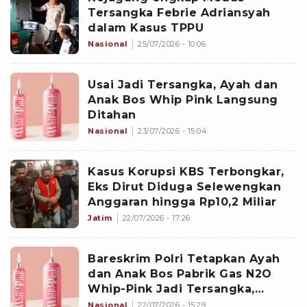
Tersangka Febrie Adriansyah
dalam Kasus TPPU
Nasional
25/07/2026 - 10:06
Usai Jadi Tersangka, Ayah dan
Anak Bos Whip Pink Langsung
Ditahan
Nasional
23/07/2026 - 15:04
Kasus Korupsi KBS Terbongkar,
Eks Dirut Diduga Selewengkan
Anggaran hingga Rp10,2 Miliar
Jatim
22/07/2026 - 17:26
Bareskrim Polri Tetapkan Ayah
dan Anak Bos Pabrik Gas N2O
Whip-Pink Jadi Tersangka,
Langsung Diperiksa!
Nasional
22/07/2026 - 15:29