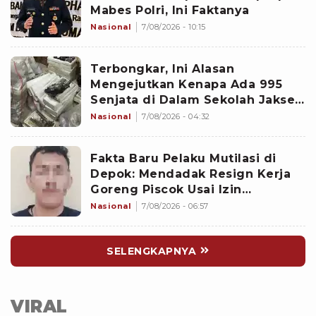
Mabes Polri, Ini Faktanya
Nasional
7/08/2026 - 10:15
Terbongkar, Ini Alasan
Mengejutkan Kenapa Ada 995
Senjata di Dalam Sekolah Jaksel
Sejak 2020
Nasional
7/08/2026 - 04:32
Fakta Baru Pelaku Mutilasi di
Depok: Mendadak Resign Kerja
Goreng Piscok Usai Izin
Interview di Mal
Nasional
7/08/2026 - 06:57
SELENGKAPNYA
VIRAL