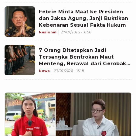
Febrie Minta Maaf ke Presiden
dan Jaksa Agung, Janji Buktikan
Kebenaran Sesuai Fakta Hukum
Nasional
27/07/2026 - 16:56
7 Orang Ditetapkan Jadi
Tersangka Bentrokan Maut
Menteng, Berawal dari Gerobak
Nasi Uduk hingga 1 Orang Tewas
News
27/07/2026 - 15:18