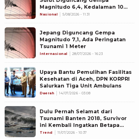
Sulut Diguncang Gempa
Magnitudo 6,4, Kedalaman 10
Kilometer
Nasional
5/08/2026 - 11:31
Jepang Diguncang Gempa
Magnitudo 7,1, Ada Peringatan
Tsunami 1 Meter
Internasional
28/07/2026 - 16:23
Upaya Bantu Pemulihan Fasilitas
Kesehatan di Aceh, DPN KORPRI
Salurkan Tiga Unit Ambulans
Daerah
14/07/2026 - 03:08
Dulu Pernah Selamat dari
Tsunami Banten 2018, Survivor
ini Kembali Ingatkan Betapa
Seramnya Gunung Anak Krakatau
Trend
11/07/2026 - 10:37