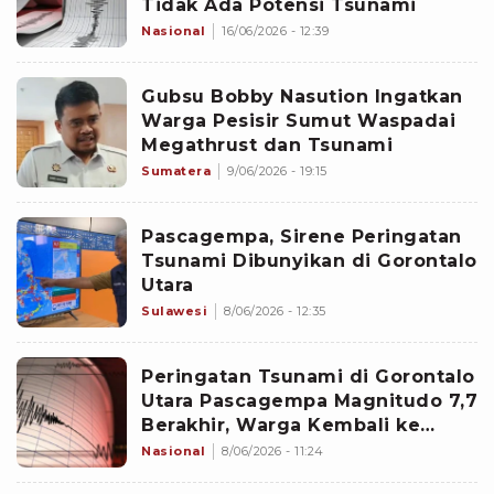
Tidak Ada Potensi Tsunami
Nasional
16/06/2026 - 12:39
Gubsu Bobby Nasution Ingatkan
Warga Pesisir Sumut Waspadai
Megathrust dan Tsunami
Sumatera
9/06/2026 - 19:15
Pascagempa, Sirene Peringatan
Tsunami Dibunyikan di Gorontalo
Utara
Sulawesi
8/06/2026 - 12:35
Peringatan Tsunami di Gorontalo
Utara Pascagempa Magnitudo 7,7
Berakhir, Warga Kembali ke
Rumah Masing-Masing
Nasional
8/06/2026 - 11:24