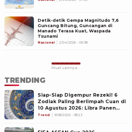
Detik-detik Gempa Magnitudo 7,6
Guncang Bitung, Guncangan di
Manado Terasa Kuat, Waspada
Tsunami
Nasional
2/04/2026 - 06:58
Muat Lainnya...
TRENDING
Siap-Siap Digempur Rezeki! 6
Zodiak Paling Berlimpah Cuan di
10 Agustus 2026: Libra Panen
Proyek Emas
Trend
9/08/2026 - 08:23