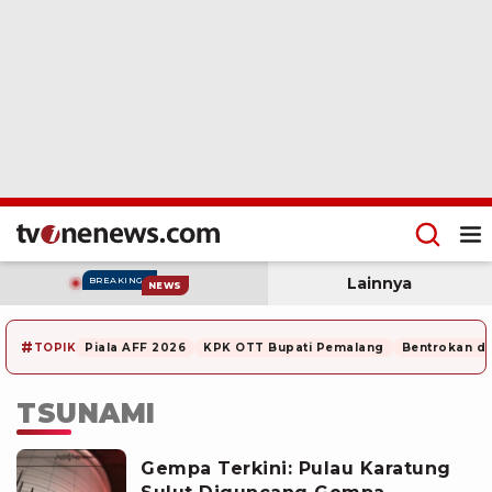
Lainnya
BREAKING
NEWS
#
TOPIK
Piala AFF 2026
KPK OTT Bupati Pemalang
Bentrokan di
TSUNAMI
Gempa Terkini: Pulau Karatung