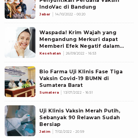
Penyuntikan Perdana Vaksin
IndoVac di Bandung
Jabar
14/10/2022 - 00:20
Waspada! Krim Wajah yang
Mengandung Merkuri dapat
Memberi Efek Negatif dalam
Jangka Panjang, Ini Penjelasan
Kesehatan
26/09/2022 - 16:53
Dokter Spesialis Kulit
Bio Farma Uji Klinis Fase Tiga
Vaksin Covid-19 BUMN di
Sumatera Barat
Sumatera
13/07/2022 - 16:51
Uji Klinis Vaksin Merah Putih,
Sebanyak 90 Relawan Sudah
Bersiap
Jatim
7/02/2022 - 20:59