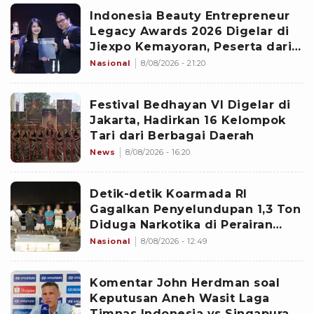
Indonesia Beauty Entrepreneur
Legacy Awards 2026 Digelar di
Jiexpo Kemayoran, Peserta dari
4 Negara Adu Karya PMU
Nasional
8/08/2026 - 21:20
Festival Bedhayan VI Digelar di
Jakarta, Hadirkan 16 Kelompok
Tari dari Berbagai Daerah
News
8/08/2026 - 16:20
Detik-detik Koarmada RI
Gagalkan Penyelundupan 1,3 Ton
Diduga Narkotika di Perairan
Bintan
Nasional
8/08/2026 - 12:49
Komentar John Herdman soal
Keputusan Aneh Wasit Laga
Timnas Indonesia vs Singapura