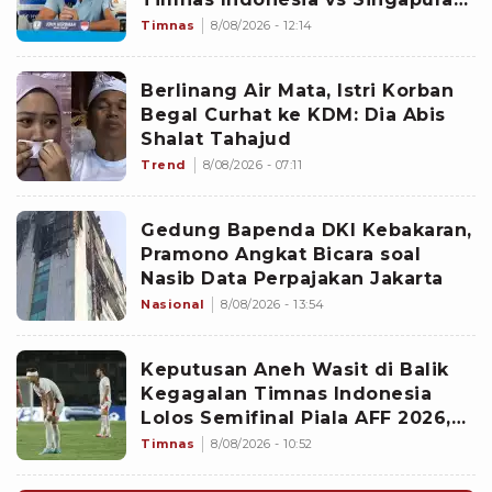
di Piala AFF 2026: Percuma
Timnas
8/08/2026 - 12:14
Bahas Itu
Berlinang Air Mata, Istri Korban
Begal Curhat ke KDM: Dia Abis
Shalat Tahajud
Trend
8/08/2026 - 07:11
Gedung Bapenda DKI Kebakaran,
Pramono Angkat Bicara soal
Nasib Data Perpajakan Jakarta
Nasional
8/08/2026 - 13:54
Keputusan Aneh Wasit di Balik
Kegagalan Timnas Indonesia
Lolos Semifinal Piala AFF 2026,
Untungkan Singapura dan
Timnas
8/08/2026 - 10:52
Rugikan Garuda