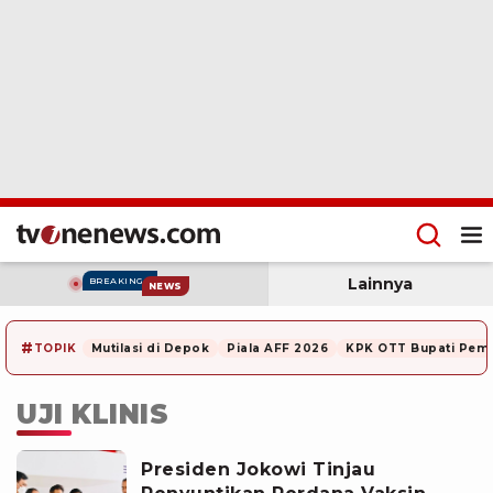
Lainnya
BREAKING
NEWS
#
TOPIK
Mutilasi di Depok
Piala AFF 2026
KPK OTT Bupati Pem
UJI KLINIS
Presiden Jokowi Tinjau