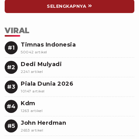
SELENGKAPNYA
VIRAL
Timnas Indonesia
#1
50042 artikel
Dedi Mulyadi
#2
2241 artikel
Piala Dunia 2026
#3
10147 artikel
Kdm
#4
1263 artikel
John Herdman
#5
2653 artikel