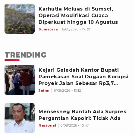
Karhutla Meluas di Sumsel,
Operasi Modifikasi Cuaca
Diperkuat hingga 10 Agustus
Sumatera
6/08/2026 - 17:30
TRENDING
Kejari Geledah Kantor Bupati
Pamekasan Soal Dugaan Korupsi
Proyek Jalan Sebesar Rp3,7
Milliar
Jatim
6/08/2026 - 10:12
Mensesneg Bantah Ada Surpres
Pergantian Kapolri: Tidak Ada
Nasional
6/08/2026 - 15:47