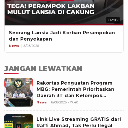
02:18
Seorang Lansia Jadi Korban Perampokan
dan Penyekapan
News
5/08/2026
JANGAN LEWATKAN
Rakortas Penguatan Program
MBG: Pemerintah Prioritaskan
Daerah 3T dan Kelompok
Sasaran Prioritas
News
6/08/2026 - 17:40
Link Live Streaming GRATIS dari
Raffi Ahmad, Tak Perlu Ilegal