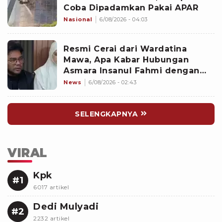
Coba Dipadamkan Pakai APAR
Nasional
6/08/2026 - 04:03
Resmi Cerai dari Wardatina
Mawa, Apa Kabar Hubungan
Asmara Insanul Fahmi dengan
Inara Rusli?
News
6/08/2026 - 02:43
SELENGKAPNYA
VIRAL
Kpk
#1
6017 artikel
Dedi Mulyadi
#2
2232 artikel