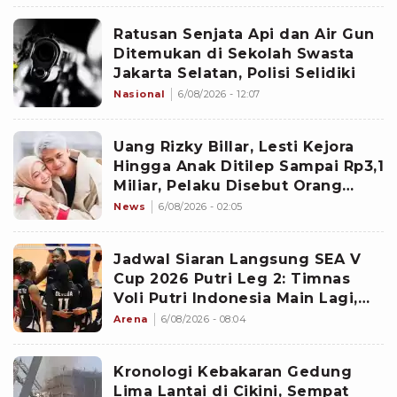
Ratusan Senjata Api dan Air Gun
Ditemukan di Sekolah Swasta
Jakarta Selatan, Polisi Selidiki
Nasional
6/08/2026 - 12:07
Uang Rizky Billar, Lesti Kejora
Hingga Anak Ditilep Sampai Rp3,1
Miliar, Pelaku Disebut Orang
Terdekat
News
6/08/2026 - 02:05
Jadwal Siaran Langsung SEA V
Cup 2026 Putri Leg 2: Timnas
Voli Putri Indonesia Main Lagi,
Langsung Hadapi Vietnam
Arena
6/08/2026 - 08:04
Kronologi Kebakaran Gedung
Lima Lantai di Cikini, Sempat