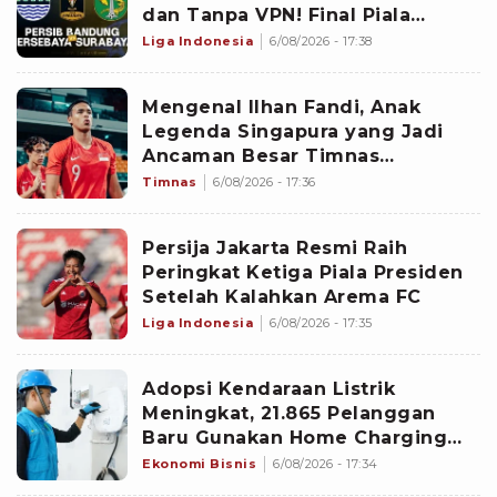
dan Tanpa VPN! Final Piala
Presiden 2026 Persib vs
Liga Indonesia
6/08/2026 - 17:38
Persebaya
Mengenal Ilhan Fandi, Anak
Legenda Singapura yang Jadi
Ancaman Besar Timnas
Indonesia di Piala AFF 2026
Timnas
6/08/2026 - 17:36
Persija Jakarta Resmi Raih
Peringkat Ketiga Piala Presiden
Setelah Kalahkan Arema FC
Liga Indonesia
6/08/2026 - 17:35
Adopsi Kendaraan Listrik
Meningkat, 21.865 Pelanggan
Baru Gunakan Home Charging
Services PLN pada Semester I
Ekonomi Bisnis
6/08/2026 - 17:34
2026