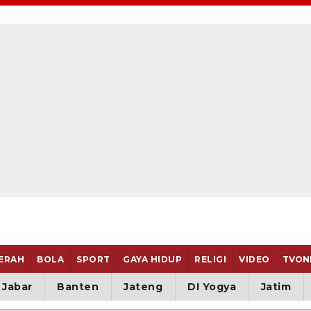
ERAH
BOLA
SPORT
GAYA HIDUP
RELIGI
VIDEO
TVON
Jabar
Banten
Jateng
DI Yogya
Jatim