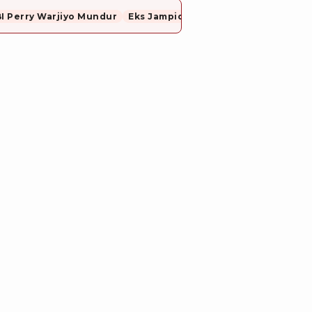
I Perry Warjiyo Mundur
Eks Jampidsus, Febrie Adriansyah Resmi Ditahan Dugaan Korupsi dan TPPU