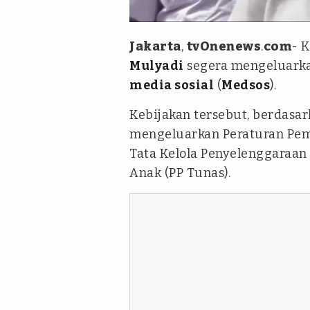
tvOnenews/A.R Safira
Jakarta
,
tvOnenews
.
com
- K
Mulyadi
segera mengeluark
media sosial
(
Medsos
).
Kebijakan tersebut, berdasa
mengeluarkan Peraturan Pem
Tata Kelola Penyelenggaraan
Anak (PP Tunas).