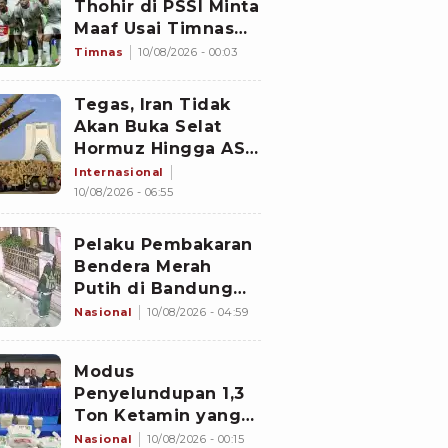
Thohir di PSSI Minta
Maaf Usai Timnas
Indonesia Gagal ke
Timnas
10/08/2026 - 00:03
Semifinal Piala AFF
2026: Jangan Hujat
Tegas, Iran Tidak
Pemain
Akan Buka Selat
Hormuz Hingga AS
Penuhi Seluruh
Internasional
Syarat
10/08/2026 - 06:55
Pelaku Pembakaran
Bendera Merah
Putih di Bandung
Masih Berkeliaran,
Nasional
10/08/2026 - 04:59
KDM Umumkan
Sayembara
Modus
Berhadiah
Penyelundupan 1,3
Ton Ketamin yang
Berhasil Digagalkan
Nasional
10/08/2026 - 00:15