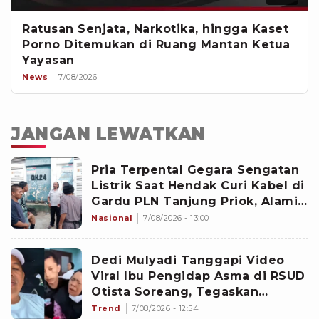
Ratusan Senjata, Narkotika, hingga Kaset
Porno Ditemukan di Ruang Mantan Ketua
Yayasan
News
7/08/2026
JANGAN LEWATKAN
Pria Terpental Gegara Sengatan
Listrik Saat Hendak Curi Kabel di
Gardu PLN Tanjung Priok, Alami
Luka Bakar 70 Persen
Nasional
7/08/2026 - 13:00
Dedi Mulyadi Tanggapi Video
Viral Ibu Pengidap Asma di RSUD
Otista Soreang, Tegaskan
Layanan Kesehatan Hak Semua
Trend
7/08/2026 - 12:54