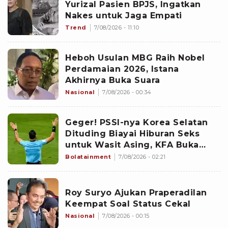
Yurizal Pasien BPJS, Ingatkan
Nakes untuk Jaga Empati
Trend
7/08/2026 - 11:10
Heboh Usulan MBG Raih Nobel
Perdamaian 2026, Istana
Akhirnya Buka Suara
Nasional
7/08/2026 - 00:34
Geger! PSSI-nya Korea Selatan
Dituding Biayai Hiburan Seks
untuk Wasit Asing, KFA Buka
Suara
Bolatainment
7/08/2026 - 02:21
Roy Suryo Ajukan Praperadilan
Keempat Soal Status Cekal
Nasional
7/08/2026 - 00:15