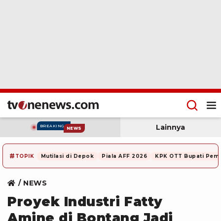
Lainnya
BREAKING
NEWS
#
TOPIK
Mutilasi di Depok
Piala AFF 2026
KPK OTT Bupati Pem
NEWS
Proyek Industri Fatty
Amine di Bontang Jadi