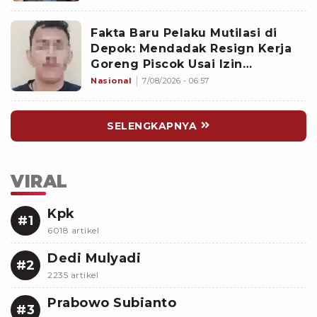
Fakta Baru Pelaku Mutilasi di
Depok: Mendadak Resign Kerja
Goreng Piscok Usai Izin
Interview di Mal
Nasional
7/08/2026 - 06:57
SELENGKAPNYA
VIRAL
Kpk
#1
6018 artikel
Dedi Mulyadi
#2
2235 artikel
Prabowo Subianto
#3