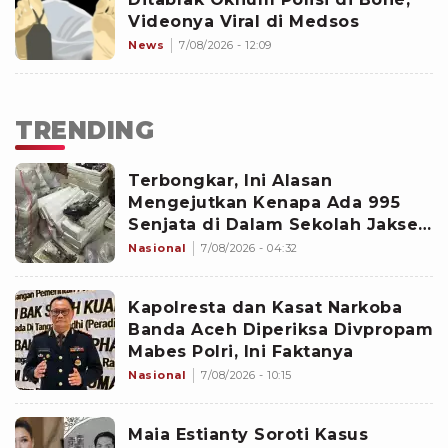
Videonya Viral di Medsos
News
7/08/2026 - 12:09
TRENDING
Terbongkar, Ini Alasan
Mengejutkan Kenapa Ada 995
Senjata di Dalam Sekolah Jaksel
Sejak 2020
Nasional
7/08/2026 - 04:32
Kapolresta dan Kasat Narkoba
Banda Aceh Diperiksa Divpropam
Mabes Polri, Ini Faktanya
Nasional
7/08/2026 - 10:15
Maia Estianty Soroti Kasus