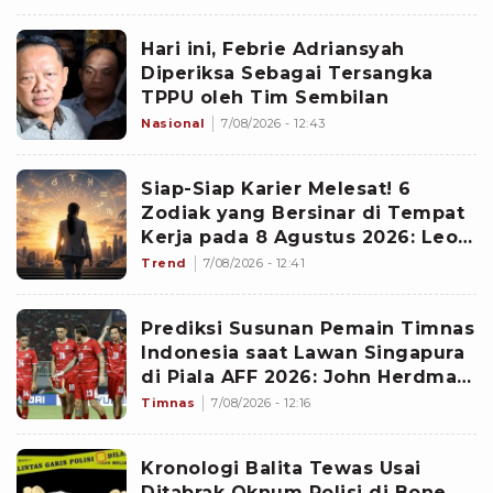
Warga
Hari ini, Febrie Adriansyah
Diperiksa Sebagai Tersangka
TPPU oleh Tim Sembilan
Nasional
7/08/2026 - 12:43
Siap-Siap Karier Melesat! 6
Zodiak yang Bersinar di Tempat
Kerja pada 8 Agustus 2026: Leo
Paling Menonjol
Trend
7/08/2026 - 12:41
Prediksi Susunan Pemain Timnas
Indonesia saat Lawan Singapura
di Piala AFF 2026: John Herdman
Siapkan Formasi Terkuat
Timnas
7/08/2026 - 12:16
Kronologi Balita Tewas Usai
Ditabrak Oknum Polisi di Bone,