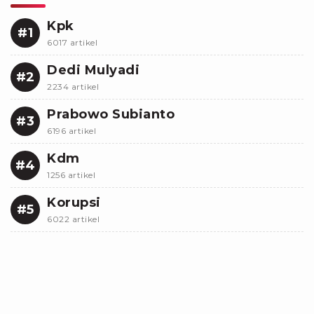
Kpk
#1
6017 artikel
Dedi Mulyadi
#2
2234 artikel
Prabowo Subianto
#3
6196 artikel
Kdm
#4
1256 artikel
Korupsi
#5
6022 artikel