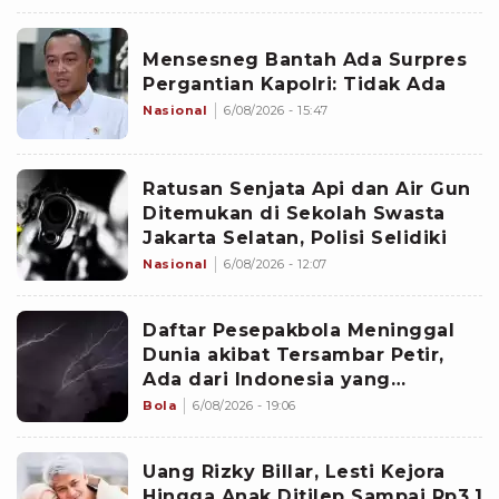
Mensesneg Bantah Ada Surpres
Pergantian Kapolri: Tidak Ada
Nasional
6/08/2026 - 15:47
Ratusan Senjata Api dan Air Gun
Ditemukan di Sekolah Swasta
Jakarta Selatan, Polisi Selidiki
Nasional
6/08/2026 - 12:07
Daftar Pesepakbola Meninggal
Dunia akibat Tersambar Petir,
Ada dari Indonesia yang
Namanya sudah Tersohor
Bola
6/08/2026 - 19:06
Uang Rizky Billar, Lesti Kejora
Hingga Anak Ditilep Sampai Rp3,1