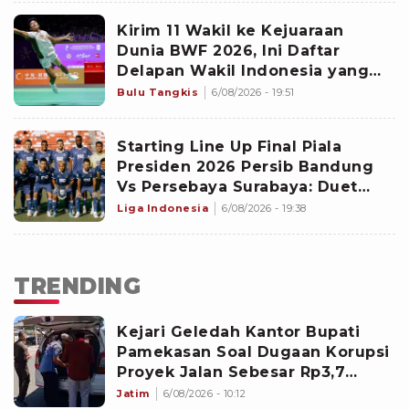
Kirim 11 Wakil ke Kejuaraan
Dunia BWF 2026, Ini Daftar
Delapan Wakil Indonesia yang
Menjadi Unggulan
Bulu Tangkis
6/08/2026 - 19:51
Starting Line Up Final Piala
Presiden 2026 Persib Bandung
Vs Persebaya Surabaya: Duet
Malik Risaldi dan Ramadhan
Liga Indonesia
6/08/2026 - 19:38
Sananta Diadang Adam Alis
TRENDING
Kejari Geledah Kantor Bupati
Pamekasan Soal Dugaan Korupsi
Proyek Jalan Sebesar Rp3,7
Milliar
Jatim
6/08/2026 - 10:12