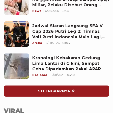
Miliar, Pelaku Disebut Orang
Terdekat
News
6/08/2026 - 02:05
Jadwal Siaran Langsung SEA V
Cup 2026 Putri Leg 2: Timnas
Voli Putri Indonesia Main Lagi,
Langsung Hadapi Vietnam
Arena
6/08/2026 - 08:04
Kronologi Kebakaran Gedung
Lima Lantai di Cikini, Sempat
Coba Dipadamkan Pakai APAR
Nasional
6/08/2026 - 04:03
SELENGKAPNYA
VIRAL