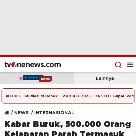
Lainnya
BREAKING
NEWS
#
TOPIK
Mutilasi di Depok
Piala AFF 2026
KPK OTT Bupati Pem
NEWS
INTERNASIONAL
Kabar Buruk, 500.000 Orang
Kelaparan Parah Termasuk