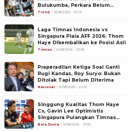
Bulukumba, Perkara Belum
Pasang Bendera Merah Putih
Trend
6/08/2026 - 20:15
Laga Timnas Indonesia vs
Singapura Piala AFF 2026: Thom
Haye Dikembalikan ke Posisi Asli
Timnas
6/08/2026 - 20:06
Praperadilan Ketiga Soal Ganti
Rugi Kandas, Roy Suryo: Bukan
Ditolak Tapi Belum Diterima
Nasional
6/08/2026 - 20:00
Singgung Kualitas Thom Haye
Cs, Gavin Lee Optimistis
Singapura Pulangkan Timnas
Indonesia dari Piala AFF 2026
Bola Dunia
6/08/2026 - 19:59