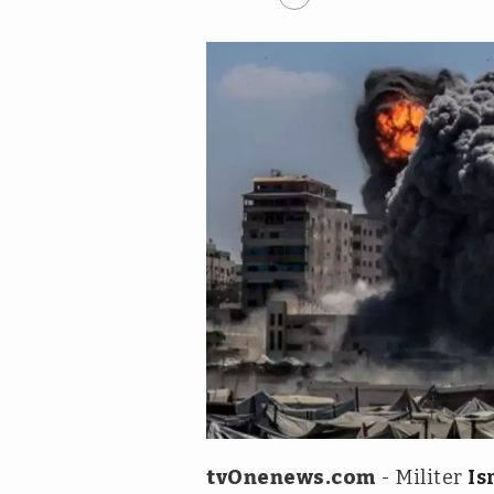
Antara
tvOnenews.com
- Militer
Is