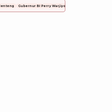
Menteng
Gubernur BI Perry Warjiyo Mundur