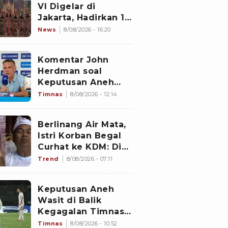
VI Digelar di
Jakarta, Hadirkan 16
Kelompok Tari dari
News
8/08/2026 - 16:20
Berbagai Daerah
Komentar John
Herdman soal
Keputusan Aneh
Wasit Laga Timnas
Timnas
8/08/2026 - 12:14
Indonesia vs
Singapura di Piala
Berlinang Air Mata,
AFF 2026: Percuma
Istri Korban Begal
Bahas Itu
Curhat ke KDM: Dia
Abis Shalat Tahajud
Trend
8/08/2026 - 07:11
Keputusan Aneh
Wasit di Balik
Kegagalan Timnas
Indonesia Lolos
Timnas
8/08/2026 - 10:52