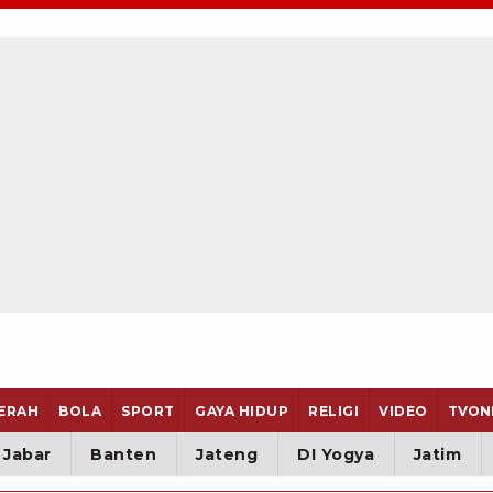
ERAH
BOLA
SPORT
GAYA HIDUP
RELIGI
VIDEO
TVON
Jabar
Banten
Jateng
DI Yogya
Jatim