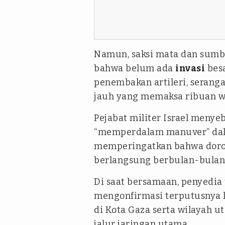
Namun, saksi mata dan sum
bahwa belum ada
invasi
besa
penembakan artileri, seranga
jauh yang memaksa ribuan 
Pejabat militer Israel menye
“memperdalam manuver” dala
memperingatkan bahwa doro
berlangsung berbulan-bulan
Di saat bersamaan, penyedia t
mengonfirmasi terputusnya l
di Kota Gaza serta wilayah u
jalur jaringan utama.