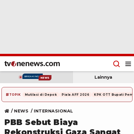
Lainnya
BREAKING
NEWS
#
TOPIK
Mutilasi di Depok
Piala AFF 2026
KPK OTT Bupati Pem
NEWS
INTERNASIONAL
PBB Sebut Biaya
Rekonstruksi Gaza Sangat