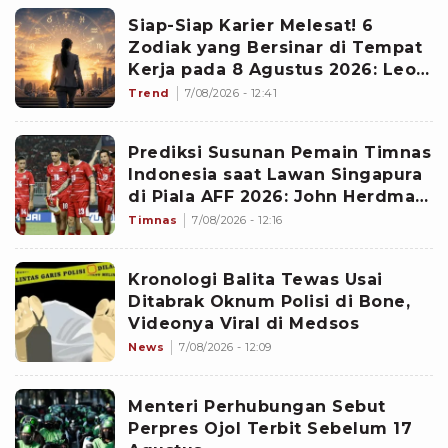
Siap-Siap Karier Melesat! 6
Zodiak yang Bersinar di Tempat
Kerja pada 8 Agustus 2026: Leo
Paling Menonjol
Trend
7/08/2026 - 12:41
Prediksi Susunan Pemain Timnas
Indonesia saat Lawan Singapura
di Piala AFF 2026: John Herdman
Siapkan Formasi Terkuat
Timnas
7/08/2026 - 12:16
Kronologi Balita Tewas Usai
Ditabrak Oknum Polisi di Bone,
Videonya Viral di Medsos
News
7/08/2026 - 12:09
Menteri Perhubungan Sebut
Perpres Ojol Terbit Sebelum 17