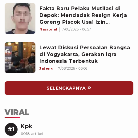
Fakta Baru Pelaku Mutilasi di
Depok: Mendadak Resign Kerja
Goreng Piscok Usai Izin
Interview di Mal
Nasional
7/08/2026 - 06:57
Lewat Diskusi Persoalan Bangsa
di Yogyakarta, Gerakan Iqra
Indonesia Terbentuk
Jateng
7/08/2026 - 03:06
SELENGKAPNYA
VIRAL
Kpk
#1
6018 artikel