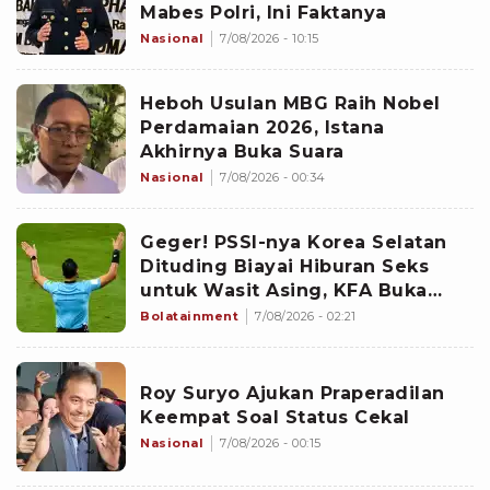
Mabes Polri, Ini Faktanya
Nasional
7/08/2026 - 10:15
Heboh Usulan MBG Raih Nobel
Perdamaian 2026, Istana
Akhirnya Buka Suara
Nasional
7/08/2026 - 00:34
Geger! PSSI-nya Korea Selatan
Dituding Biayai Hiburan Seks
untuk Wasit Asing, KFA Buka
Suara
Bolatainment
7/08/2026 - 02:21
Roy Suryo Ajukan Praperadilan
Keempat Soal Status Cekal
Nasional
7/08/2026 - 00:15