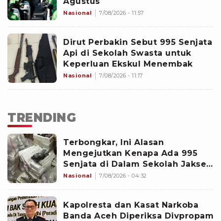
Agustus
Nasional
7/08/2026 - 11:57
Dirut Perbakin Sebut 995 Senjata
Api di Sekolah Swasta untuk
Keperluan Ekskul Menembak
Nasional
7/08/2026 - 11:17
TRENDING
Terbongkar, Ini Alasan
Mengejutkan Kenapa Ada 995
Senjata di Dalam Sekolah Jaksel
Sejak 2020
Nasional
7/08/2026 - 04:32
Kapolresta dan Kasat Narkoba
Banda Aceh Diperiksa Divpropam