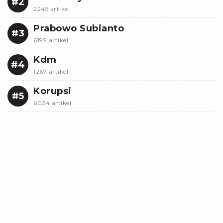
#2
2245 artikel
Prabowo Subianto
#3
6199 artikel
Kdm
#4
1267 artikel
Korupsi
#5
6024 artikel