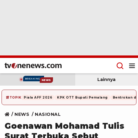
Lainnya
BREAKING
NEWS
#
TOPIK
Piala AFF 2026
KPK OTT Bupati Pemalang
Bentrokan di
NEWS
NASIONAL
Goenawan Mohamad Tulis
Surat Terbuka Sebut