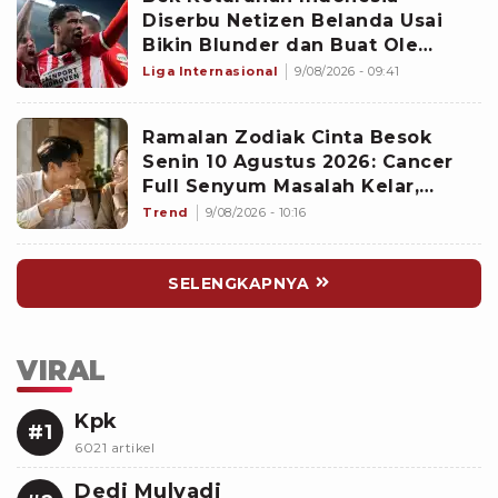
Diserbu Netizen Belanda Usai
Bikin Blunder dan Buat Ole
Romeny Cetak Gol Debut di
Liga Internasional
9/08/2026 - 09:41
Eredivisie: Sangat Buruk!
Ramalan Zodiak Cinta Besok
Senin 10 Agustus 2026: Cancer
Full Senyum Masalah Kelar,
Scorpio Awas Terprovokasi
Trend
9/08/2026 - 10:16
Kabar Burung di Awal Pekan
SELENGKAPNYA
VIRAL
Kpk
#1
6021 artikel
Dedi Mulyadi