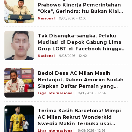
Prabowo Kinerja Pemerintahan
"Oke", Gerindra: Itu Bukan Klaim
Sepihak!
Nasional
9/08/2026 - 12:58
Tak Disangka-sangka, Pelaku
Mutilasi di Depok Gabung Lima
Grup LGBT di Facebook hingga
WhatsApp
Nasional
9/08/2026 - 12:42
Bedol Desa AC Milan Masih
Berlanjut, Ruben Amorim Sudah
Siapkan Daftar Pemain yang
Bakal Dilepas Musim Panas Ini
Liga Internasional
9/08/2026 - 12:34
Terima Kasih Barcelona! Mimpi
AC Milan Rekrut Wonderkid
Swedia Makin Terbuka usai
Blaugrana Kasih Lampu Hijau
Liga Internasional
9/08/2026 - 12:26