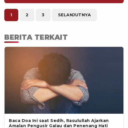
kagum, juga terharu, melihat Gibran
dan Kaesang bekerja sebagai
pengusaha biasa (jual martabak dan
1
2
3
SELANJUTNYA
pisang goreng), bukan dengan
memonopoli bidang bisnis besar
seperti anak-anak Suharto.
BERITA TERKAIT
Baca Doa Ini saat Sedih, Rasulullah Ajarkan
Amalan Pengusir Galau dan Penenang Hati