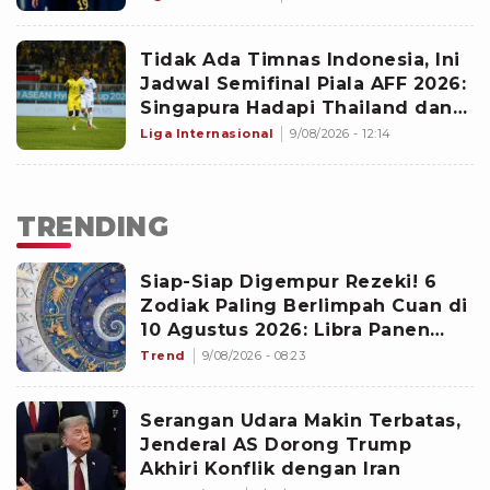
Tidak Ada Timnas Indonesia, Ini
Jadwal Semifinal Piala AFF 2026:
Singapura Hadapi Thailand dan
Malaysia Jumpa Vietnam
Liga Internasional
9/08/2026 - 12:14
TRENDING
Siap-Siap Digempur Rezeki! 6
Zodiak Paling Berlimpah Cuan di
10 Agustus 2026: Libra Panen
Proyek Emas
Trend
9/08/2026 - 08:23
Serangan Udara Makin Terbatas,
Jenderal AS Dorong Trump
Akhiri Konflik dengan Iran