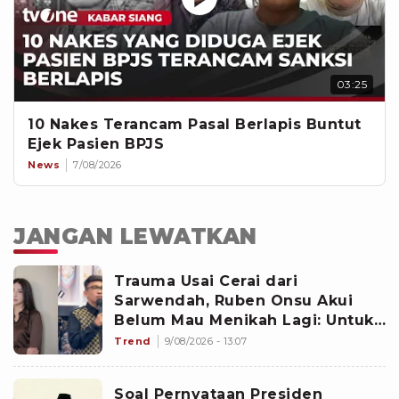
03:25
10 Nakes Terancam Pasal Berlapis Buntut
Ejek Pasien BPJS
News
7/08/2026
JANGAN LEWATKAN
Trauma Usai Cerai dari
Sarwendah, Ruben Onsu Akui
Belum Mau Menikah Lagi: Untuk
Hati Belum
Trend
9/08/2026 - 13:07
Soal Pernyataan Presiden