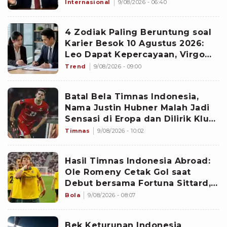
Internasional
9/08/2026 - 06:40
4 Zodiak Paling Beruntung soal
Karier Besok 10 Agustus 2026:
Leo Dapat Kepercayaan, Virgo
Makin Diperhitungkan
Trend
9/08/2026 - 09:00
Batal Bela Timnas Indonesia,
Nama Justin Hubner Malah Jadi
Sensasi di Eropa dan Dilirik Klub
Kasta Teratas
Timnas
9/08/2026 - 10:02
Hasil Timnas Indonesia Abroad:
Ole Romeny Cetak Gol saat
Debut bersama Fortuna Sittard,
Justin Hubner Main Penuh
Bola
9/08/2026 - 08:07
Bek Keturunan Indonesia