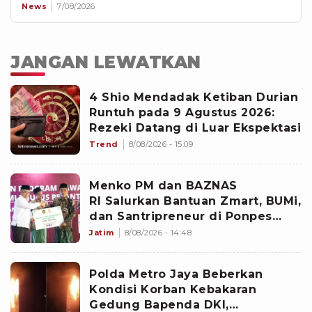
News
7/08/2026
JANGAN LEWATKAN
4 Shio Mendadak Ketiban Durian
Runtuh pada 9 Agustus 2026:
Rezeki Datang di Luar Ekspektasi
Trend
8/08/2026 - 15:09
Menko PM dan BAZNAS
RI Salurkan Bantuan Zmart, BUMi,
dan Santripreneur di Ponpes
Gresik
Jatim
8/08/2026 - 14:48
Polda Metro Jaya Beberkan
Kondisi Korban Kebakaran
Gedung Bapenda DKI,