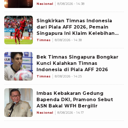
Penyelidikan Masih Dilakukan
Nasional
8/08/2026 - 14:38
Singkirkan Timnas Indonesia
dari Piala AFF 2026, Pemain
Singapura Ini Klaim Kelebihan
The Lions yang Buat Garuda
Timnas
8/08/2026 - 14:38
Gagal Menang
Bek Timnas Singapura Bongkar
Kunci Kalahkan Timnas
Indonesia di Piala AFF 2026
Timnas
8/08/2026 - 14:25
Imbas Kebakaran Gedung
Bapenda DKI, Pramono Sebut
ASN Bakal WFH Bergilir
Nasional
8/08/2026 - 14:17