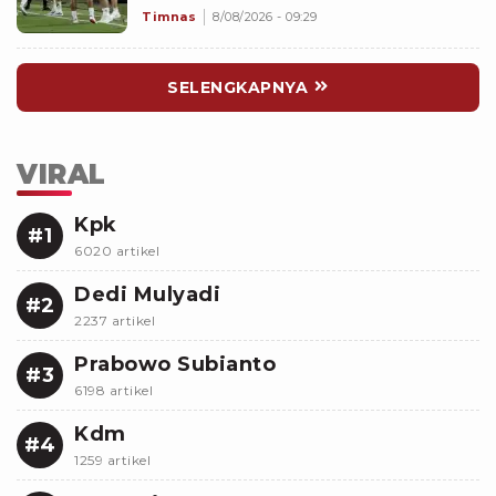
Memalukan!
Timnas
8/08/2026 - 09:29
SELENGKAPNYA
VIRAL
Kpk
#1
6020 artikel
Dedi Mulyadi
#2
2237 artikel
Prabowo Subianto
#3
6198 artikel
Kdm
#4
1259 artikel