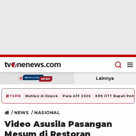
Lainnya
BREAKING
NEWS
#
TOPIK
Mutilasi di Depok
Piala AFF 2026
KPK OTT Bupati Pem
NEWS
NASIONAL
Video Asusila Pasangan
Mesum di Restoran