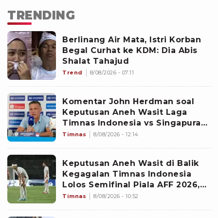
TRENDING
Berlinang Air Mata, Istri Korban
Begal Curhat ke KDM: Dia Abis
Shalat Tahajud
Trend
8/08/2026 - 07:11
Komentar John Herdman soal
Keputusan Aneh Wasit Laga
Timnas Indonesia vs Singapura
di Piala AFF 2026: Percuma
Timnas
8/08/2026 - 12:14
Bahas Itu
Keputusan Aneh Wasit di Balik
Kegagalan Timnas Indonesia
Lolos Semifinal Piala AFF 2026,
Untungkan Singapura dan
Timnas
8/08/2026 - 10:52
Rugikan Garuda