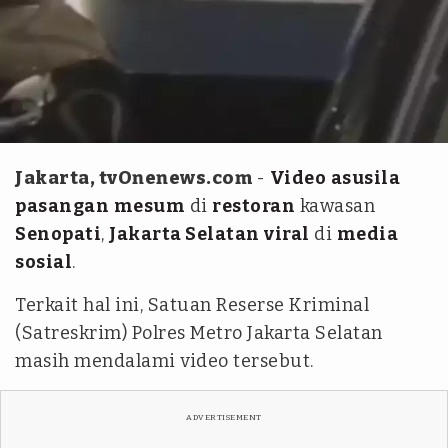
Instagram @jktnewss
Jakarta, tvOnenews.com
-
Video
asusila
pasangan
mesum
di
restoran
kawasan
Senopati
,
Jakarta Selatan
viral
di
media
sosial
.
Terkait hal ini, Satuan Reserse Kriminal
(Satreskrim) Polres Metro Jakarta Selatan
masih mendalami video tersebut.
ADVERTISEMENT